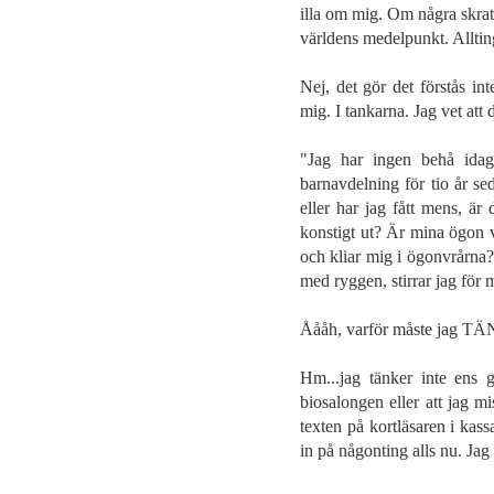
illa om mig. Om några skratt
världens medelpunkt. Allti
Nej, det gör det förstås int
mig. I tankarna. Jag vet att d
"Jag har ingen behå idag
barnavdelning för tio år se
eller har jag fått mens, är 
konstigt ut? Är mina ögon väl
och kliar mig i ögonvrårna?
med ryggen, stirrar jag för 
Åååh, varför måste jag TÄ
Hm...jag tänker inte ens g
biosalongen eller att ja
texten på kortläsaren i kassa
in på någonting alls nu. Jag