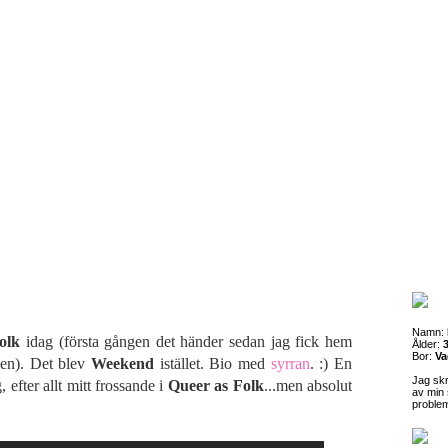
Namn:
olk
idag (första gången det händer sedan jag fick hem
Ålder:
3
Bor:
Va
en). Det blev
Weekend
istället. Bio med
syrran
. :) En
Jag sk
g, efter allt mitt frossande i
Queer as Folk
...men absolut
av min 
proble