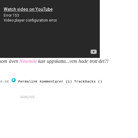
t som även
Ninemile
kan uppskatta...vem hade trott det?!
08:08
Permalink
Kommentarer (1)
Trackbacks ()