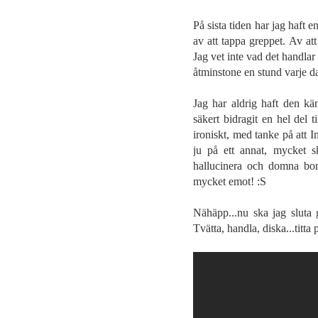
På sista tiden har jag haft 
av att tappa greppet. Av att
Jag vet inte vad det handla
åtminstone en stund varje da
Jag har aldrig haft den kä
säkert bidragit en hel del t
ironiskt, med tanke på att I
ju på ett annat, mycket sk
hallucinera och domna bort.
mycket emot! :S
Nähäpp...nu ska jag sluta 
Tvätta, handla, diska...titta