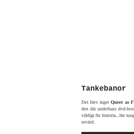
Tankebanor
Det blev inget
Queer as F
den där underbara dvd-box
väldigt fin historia...lite tun
sevärd.