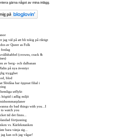
tera gärna något av mina inlägg.
anor
r jag väl på att bli tokig på riktigt
dos av Queer as Folk
 fredag
kvällsbabbel (crowns, crack &
ises)
en av berg- och dalbanan
alin på nya äventyr
lig trygghet
lod, blod
t Slödåsa har öppnat filial i
ping
hemliga utflykt
 högtid i adlig miljö
 midsommarplaner
 wanna do bad things with you...I
e to watch you
ket tid det finns...
landad förtjusning
anken vs. Kärlekstanken
te bara vänja sig...
, jag kan och jag vågar!