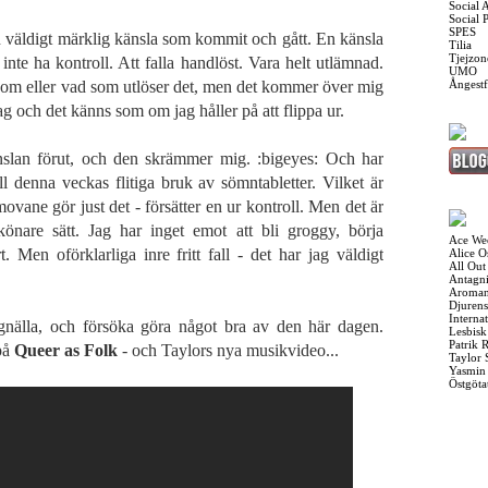
Social 
Social 
SPES
en väldigt märklig känsla som kommit och gått. En känsla
Tilia
Tjejzon
 inte ha kontroll. Att falla handlöst. Vara helt utlämnad.
UMO
r om eller vad som utlöser det, men det kommer över mig
Ångest
g och det känns som om jag håller på att flippa ur.
nslan förut, och den skrämmer mig. :bigeyes: Och har
ill denna veckas flitiga bruk av sömntabletter. Vilket är
movane gör just det - försätter en ur kontroll. Men det är
önare sätt. Jag har inget emot att bli groggy, börja
Ace We
 Men oförklarliga inre fritt fall - det har jag väldigt
Alice 
All Out
Antagni
Aroman
Djurens
Interna
gnälla, och försöka göra något bra av den här dagen.
Lesbis
Patrik 
 på
Queer as Folk
- och Taylors nya musikvideo...
Taylor 
Yasmin
Östgöta