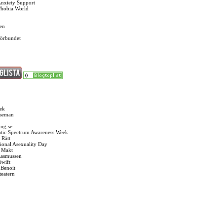
Anxiety Support
Phobia World
en
förbundet
ek
Oseman
ng.se
tic Spectrum Awareness Week
 Rätt
tional Asexuality Day
k Makt
Rasmussen
Swift
 Benoit
teatern