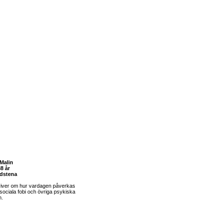
Malin
8 år
dstena
river om hur vardagen påverkas
sociala fobi och övriga psykiska
m.