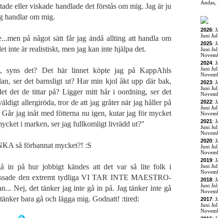
Andas, 
ade eller viskade handlade det förstås om mig. Jag är ju
ng handlar om mig.
2026
:
J
Juni
Jul
e...men på något sätt får jag ändå allting att handla om
2025
:
J
et inte är realistiskt, men jag kan inte hjälpa det.
Juni
Jul
Novem
2024
:
J
Juni
Jul
, syns det? Det här linnet köpte jag på KappAhls
Novem
dan, ser det barnsligt ut? Har min kjol åkt upp där bak,
2023
:
J
Juni
Jul
det det de tittar på? Ligger mitt hår i oordning, ser det
Novem
digt allergiröda, tror de att jag gråter när jag håller på
2022
:
J
Juni
Jul
 Går jag inåt med fötterna nu igen, kutar jag för mycket
Novem
2021
:
J
mycket i marken, ser jag fullkomligt livrädd ut?"
Juni
Jul
Novem
2020
:
J
NKA så förbannat mycket?! :S
Juni
Jul
Novem
2019
:
J
å in på hur jobbigt kändes att det var så lite folk i
Juni
Jul
Novem
g missade den extremt tydliga VI TAR INTE MAESTRO-
2018
:
J
Juni
Jul
n... Nej, det tänker jag inte gå in på. Jag tänker inte gå
Novem
 tänker bara gå och lägga mig. Godnatt! :tired:
2017
:
J
Juni
Jul
Novem