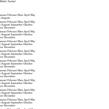
Malin! Andas!
anuari
Februari
Mars
April
Maj
i
Augusti
anuari
Februari
Mars
April
Maj
i
Augusti
September
Oktober
ber
December
anuari
Februari
Mars
April
Maj
i
Augusti
September
Oktober
ber
December
anuari
Februari
Mars
April
Maj
i
Augusti
September
Oktober
ber
December
anuari
Februari
Mars
April
Maj
i
Augusti
September
Oktober
ber
December
anuari
Februari
Mars
April
Maj
i
Augusti
September
Oktober
ber
December
anuari
Februari
Mars
April
Maj
i
Augusti
September
Oktober
ber
December
anuari
Februari
Mars
April
Maj
i
Augusti
September
Oktober
ber
December
anuari
Februari
Mars
April
Maj
i
Augusti
September
Oktober
ber
December
anuari
Februari
Mars
April
Maj
i
Augusti
September
Oktober
ber
December