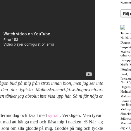
Kommen
Tankeb
Nu hålle
Dagens 
Suspekt
Malins 
other cr
På topp
Miffo-M
Förgäng
Blod, b
Pensiona
Norrkö
gon bild på mig från strax innan bion, men jag ser inte
Dagens 
 den där typiska Malin-ska-snart-få-se-bögar-och-är-
Hednisk
en tänker jag absolut inte visa upp här. Så ni får nöja er
Malins
I don't
just lik
Vad myc
Skräckb
 eftermiddag och kväll med
syrran
. Verkligen. Men tyvärr
Stjärnt
t med att hänga med och flåsa mig i nacken. :S När jag
Man mås
 som om alla glodde på mig. Glodde på mig och tyckte
Jag vill