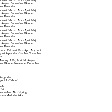
anuari
Februari
Mars
April
Maj
i
Augusti
September
Oktober
ber
December
anuari
Februari
Mars
April
Maj
i
Augusti
September
Oktober
ber
December
anuari
Februari
Mars
April
Maj
i
Augusti
September
Oktober
ber
December
anuari
Februari
Mars
April
Maj
i
Augusti
September
Oktober
ber
December
anuari
Februari
Mars
April
Maj
i
Augusti
September
Oktober
ber
December
anuari
Februari
Mars
April
Maj
Juni
usti
September
Oktober
November
er
ars
April
Maj
Juni
Juli
Augusti
ber
Oktober
November
December
årdguiden
gas Riksförbund
a du
 Fri
igcentralen i Norrköping
vande Medmänniska
O