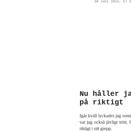
30 Juni 2012, kl 
Nu håller j
på riktigt
Igår kväll lyckades jag so
var jag också jävligt trött
riktigt i sitt grepp.