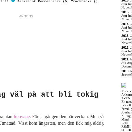
2016
:
J
21:36
Permalink
Kommentarer (0)
Trackbacks ()
Juni
Jul
Novem
2015
:
J
Juni
Jul
Novem
2014
:
J
Juni
Jul
Novem
2013
:
J
Juni
Jul
Novem
2012
:
J
Juni
Jul
Novem
2011
:
J
Juli
Aug
Decemb
2010
:
M
Septem
1177 V
ag väl på att bli tokig
Anhöri
AVEN
Bli mer
Frisk &
Frivill
Jourha
mna utan
Imovane
. Första gången den här veckan. Men så
Kuling
Mind
. Utmattad. Visst kom ångesten, men den fick mig aldrig
Roks
RSMH
SHED