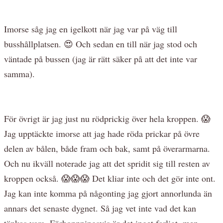
Imorse såg jag en igelkott när jag var på väg till
busshållplatsen. 😍 Och sedan en till när jag stod och
väntade på bussen (jag är rätt säker på att det inte var
samma).
För övrigt är jag just nu rödprickig över hela kroppen. 😱
Jag upptäckte imorse att jag hade röda prickar på övre
delen av bålen, både fram och bak, samt på överarmarna.
Och nu ikväll noterade jag att det spridit sig till resten av
kroppen också. 😱😱😱 Det kliar inte och det gör inte ont.
Jag kan inte komma på någonting jag gjort annorlunda än
annars det senaste dygnet. Så jag vet inte vad det kan
tänkas vara. Förhoppningsvis är det inget farligt, men