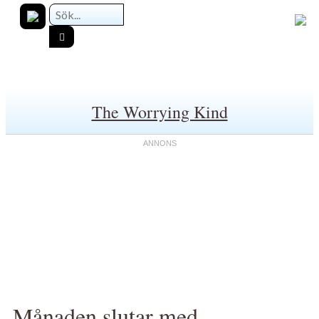
The Worrying Kind
Månaden slutar med