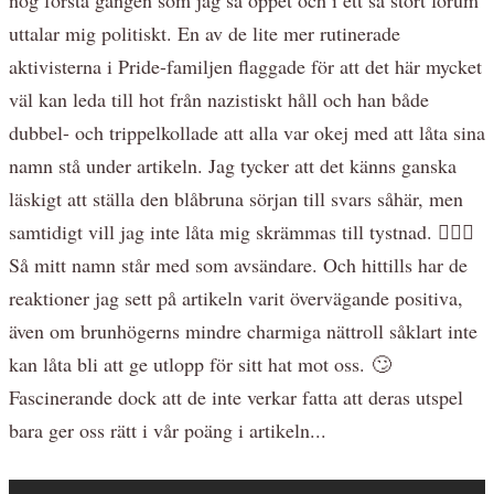
uttalar mig politiskt. En av de lite mer rutinerade
aktivisterna i Pride-familjen flaggade för att det här mycket
väl kan leda till hot från nazistiskt håll och han både
dubbel- och trippelkollade att alla var okej med att låta sina
namn stå under artikeln. Jag tycker att det känns ganska
läskigt att ställa den blåbruna sörjan till svars såhär, men
samtidigt vill jag inte låta mig skrämmas till tystnad. 🏳️‍🌈✊
Så mitt namn står med som avsändare. Och hittills har de
reaktioner jag sett på artikeln varit övervägande positiva,
även om brunhögerns mindre charmiga nättroll såklart inte
kan låta bli att ge utlopp för sitt hat mot oss. 🙄
Fascinerande dock att de inte verkar fatta att deras utspel
bara ger oss rätt i vår poäng i artikeln...