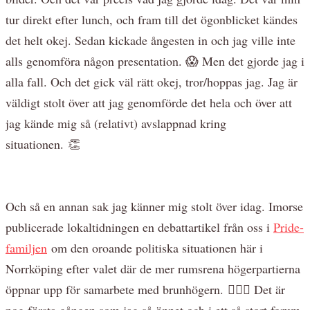
tur direkt efter lunch, och fram till det ögonblicket kändes
det helt okej. Sedan kickade ångesten in och jag ville inte
alls genomföra någon presentation. 😱 Men det gjorde jag i
alla fall. Och det gick väl rätt okej, tror/hoppas jag. Jag är
väldigt stolt över att jag genomförde det hela och över att
jag kände mig så (relativt) avslappnad kring
situationen. 👏
Och så en annan sak jag känner mig stolt över idag. Imorse
publicerade lokaltidningen en debattartikel från oss i
Pride-
familjen
om den oroande politiska situationen här i
Norrköping efter valet där de mer rumsrena högerpartierna
öppnar upp för samarbete med brunhögern. 🏳️‍🌈💔 Det är
nog första gången som jag så öppet och i ett så stort forum