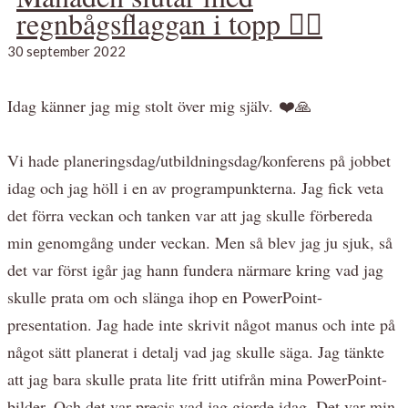
regnbågsflaggan i topp 🏳️‍🌈
30 september 2022
Idag känner jag mig stolt över mig själv. ❤️🙏
Vi hade planeringsdag/utbildningsdag/konferens på jobbet
idag och jag höll i en av programpunkterna. Jag fick veta
det förra veckan och tanken var att jag skulle förbereda
min genomgång under veckan. Men så blev jag ju sjuk, så
det var först igår jag hann fundera närmare kring vad jag
skulle prata om och slänga ihop en PowerPoint-
presentation. Jag hade inte skrivit något manus och inte på
något sätt planerat i detalj vad jag skulle säga. Jag tänkte
att jag bara skulle prata lite fritt utifrån mina PowerPoint-
bilder. Och det var precis vad jag gjorde idag. Det var min