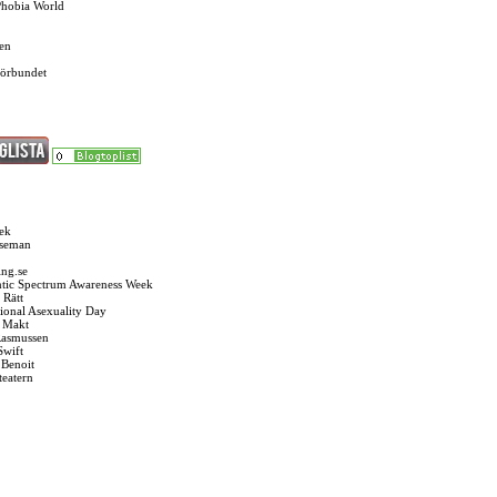
Phobia World
en
förbundet
ek
Oseman
ng.se
tic Spectrum Awareness Week
 Rätt
tional Asexuality Day
k Makt
Rasmussen
Swift
 Benoit
teatern