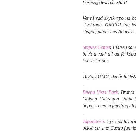
Los Angeles. Så...stort!
Vet ni vad skyskraporna b
skyskrapa. OMFG! Jag kan
slippa jobba i Los Angeles.
Staples Center
. Platsen som
blivit utvald till att få kö
konserter där.
Taylor! OMG, det är faktiskt 
Buena Vista Park
. Branta 
Golden Gate-bron. Natteti
bögar - men vi föredrog att 
Japantown
. Syrrans favori
också om inte Castro funnits