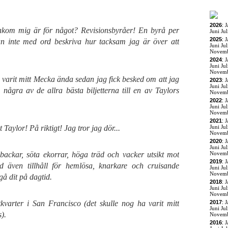
2026
:
J
akom mig är för något? Revisionsbyråer! En byrå per
Juni
Jul
2025
:
J
 inte med ord beskriva hur tacksam jag är över att
Juni
Jul
Novem
2024
:
J
Juni
Jul
Novem
 varit mitt Mecka ända sedan jag fick besked om att jag
2023
:
J
Juni
Jul
pa några av de allra bästa biljetterna till en av Taylors
Novem
2022
:
J
Juni
Jul
Novem
2021
:
J
Taylor! På riktigt! Jag tror jag dör...
Juni
Jul
Novem
2020
:
J
Juni
Jul
backar, söta ekorrar, höga träd och vacker utsikt mot
Novem
2019
:
J
d även tillhåll för hemlösa, knarkare och cruisande
Juni
Jul
Novem
gå dit på dagtid.
2018
:
J
Juni
Jul
Novem
tkvarter i San Francisco (det skulle nog ha varit mitt
2017
:
J
Juni
Jul
).
Novem
2016
:
J