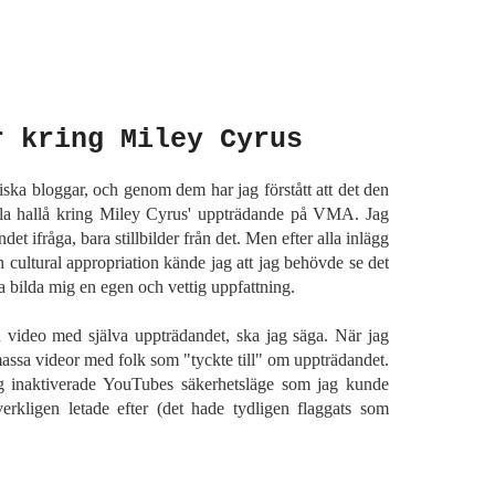
r kring Miley Cyrus
tiska bloggar, och genom dem har jag förstått att det den
äkla hallå kring Miley Cyrus' uppträdande på VMA. Jag
det ifråga, bara stillbilder från det. Men efter alla inlägg
 cultural appropriation kände jag att jag behövde se det
 bilda mig en egen och vettig uppfattning.
 en video med själva uppträdandet, ska jag säga. När jag
assa videor med folk som "tyckte till" om uppträdandet.
ag inaktiverade YouTubes säkerhetsläge som jag kunde
verkligen letade efter (det hade tydligen flaggats som