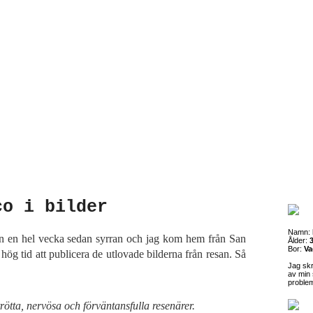
co i bilder
Namn:
an en hel vecka sedan syrran och jag kom hem från San
Ålder:
3
Bor:
Va
 hög tid att publicera de utlovade bilderna från resan. Så
Jag sk
av min 
proble
rötta, nervösa och förväntansfulla resenärer.