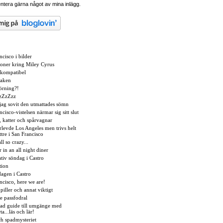
tera gärna något av mina inlägg.
ncisco i bilder
ioner kring Miley Cyrus
kompatibel
aken
örning?!
zZzZzz
jag sovit den utmattades sömn
cisco-vistelsen närmar sig sitt slut
, katter och spårvagnar
rlevde Los Angeles men trivs helt
ttre i San Francisco
all so crazy...
 in an all night diner
tiv söndag i Castro
tion
agen i Castro
ncisco, here we are!
piller och annat viktigt
e passfodral
erad guide till umgänge med
ta...läs och lär!
ch spadmysteriet