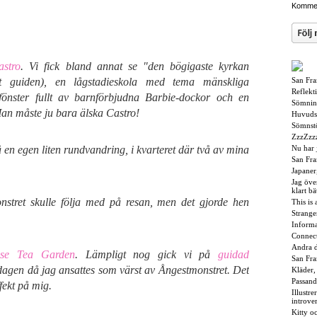
Kommen
stro
. Vi fick bland annat se "den bögigaste kyrkan
gt guiden), en lågstadieskola med tema mänskliga
San Fra
Reflekt
 fönster fullt av barnförbjudna Barbie-dockor och en
Sömnin
an måste ju bara älska Castro!
Huvuds
Sömnst
ZzzZzz
 en egen liten rundvandring, i kvarteret där två av mina
Nu har 
San Fran
Japaner
Jag öve
klart bä
onstret skulle följa med på resan, men det gjorde hen
This is 
Stranger
Informa
Connec
Andra d
ese Tea Garden
. Lämpligt nog gick vi på
guidad
San Fra
dagen då jag ansattes som värst av Ångestmonstret. Det
Kläder, 
Passand
fekt på mig.
Illustr
introver
Kitty o