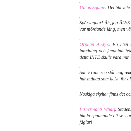
Union Square
. Det blir int
Spårvagnar! Åh, jag ÄLSKA
var mördande lång, men väl 
Orphan Andy's
. En liten
inredning och feminina bög
detta INTE skulle vara min f
San Francisco slår nog rekor
hur många som helst, för al
Noskiga skyltar finns det oc
Fisherman's Wharf
. Staden
himla spännande att se - a
fåglar!