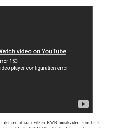
tt det ser ut som vilken R'n'B-musikvideo som helst.