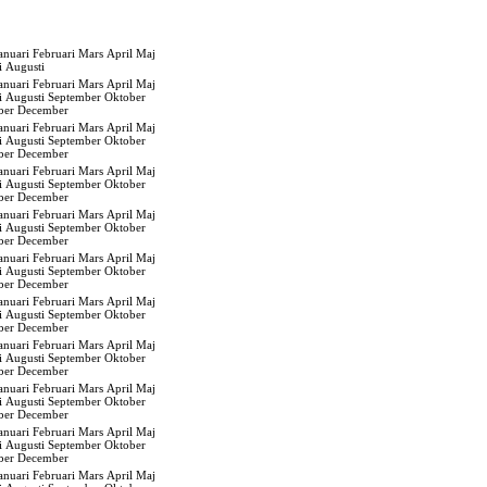
anuari
Februari
Mars
April
Maj
i
Augusti
anuari
Februari
Mars
April
Maj
i
Augusti
September
Oktober
ber
December
anuari
Februari
Mars
April
Maj
i
Augusti
September
Oktober
ber
December
anuari
Februari
Mars
April
Maj
i
Augusti
September
Oktober
ber
December
anuari
Februari
Mars
April
Maj
i
Augusti
September
Oktober
ber
December
anuari
Februari
Mars
April
Maj
i
Augusti
September
Oktober
ber
December
anuari
Februari
Mars
April
Maj
i
Augusti
September
Oktober
ber
December
anuari
Februari
Mars
April
Maj
i
Augusti
September
Oktober
ber
December
anuari
Februari
Mars
April
Maj
i
Augusti
September
Oktober
ber
December
anuari
Februari
Mars
April
Maj
i
Augusti
September
Oktober
ber
December
anuari
Februari
Mars
April
Maj