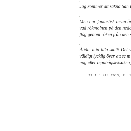
Jag kommer att sakna San F
Men hur fantastisk resan ä
vad rökmolnen på den neders
flög genom röken från den 
Åååh, min lilla skatt! Det
väldigt lycklig över att se 
mig eller regnbågsleksaken 
31 Augusti 2013, kl 