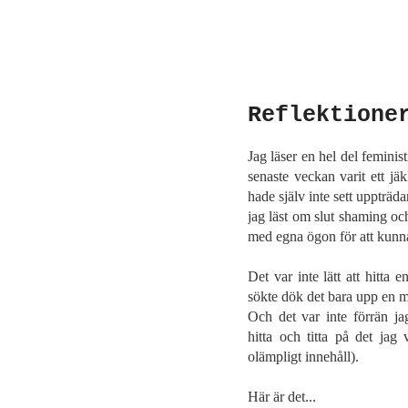
Reflektione
Jag läser en hel del feminis
senaste veckan varit ett j
hade själv inte sett uppträdan
jag läst om slut shaming och
med egna ögon för att kunna
Det var inte lätt att hitta
sökte dök det bara upp en m
Och det var inte förrän j
hitta och titta på det jag 
olämpligt innehåll).
Här är det...