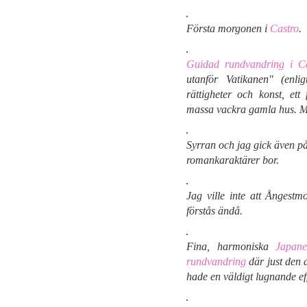
Första morgonen i
Castro
.
Guidad rundvandring i Ca
utanför Vatikanen" (enli
rättigheter och konst, ett
massa vackra gamla hus. M
Syrran och jag gick även på
romankaraktärer bor.
Jag ville inte att Ångestm
förstås ändå.
Fina, harmoniska
Japan
rundvandring
där just den 
hade en väldigt lugnande ef