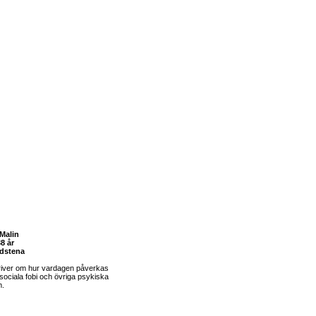
Malin
8 år
dstena
river om hur vardagen påverkas
sociala fobi och övriga psykiska
m.