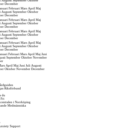
i
Augusti
September
Oktober
ber
December
anuari
Februari
Mars
April
Maj
i
Augusti
September
Oktober
ber
December
anuari
Februari
Mars
April
Maj
i
Augusti
September
Oktober
ber
December
anuari
Februari
Mars
April
Maj
i
Augusti
September
Oktober
ber
December
anuari
Februari
Mars
April
Maj
i
Augusti
September
Oktober
ber
December
anuari
Februari
Mars
April
Maj
Juni
usti
September
Oktober
November
er
ars
April
Maj
Juni
Juli
Augusti
ber
Oktober
November
December
årdguiden
gas Riksförbund
a du
 Fri
igcentralen i Norrköping
vande Medmänniska
O
Anxiety Support