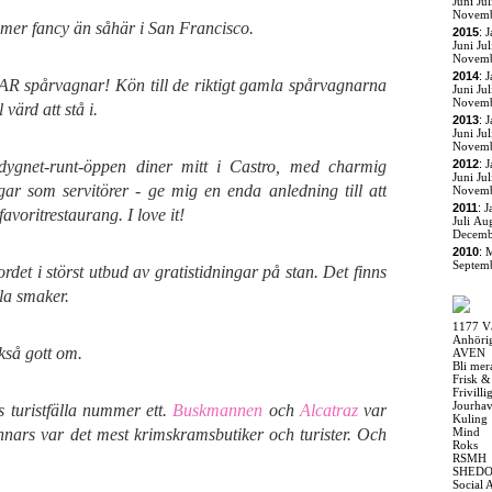
Juni
Jul
Novem
e mer fancy än såhär i San Francisco.
2015
:
J
Juni
Jul
Novem
2014
:
J
R spårvagnar! Kön till de riktigt gamla spårvagnarna
Juni
Jul
Novem
värd att stå i.
2013
:
J
Juni
Jul
Novem
 dygnet-runt-öppen diner mitt i Castro, med charmig
2012
:
J
Juni
Jul
ar som servitörer - ge mig en enda anledning till att
Novem
2011
:
J
avoritrestaurang. I love it!
Juli
Aug
Decemb
2010
:
M
Septem
det i störst utbud av gratistidningar på stan. Det finns
la smaker.
1177 V
Anhöri
kså gott om.
AVEN
Bli mer
Frisk &
Frivill
Jourha
s turistfälla nummer ett.
Buskmannen
och
Alcatraz
var
Kuling
nnars var det mest krimskramsbutiker och turister. Och
Mind
Roks
RSMH
SHED
Social 