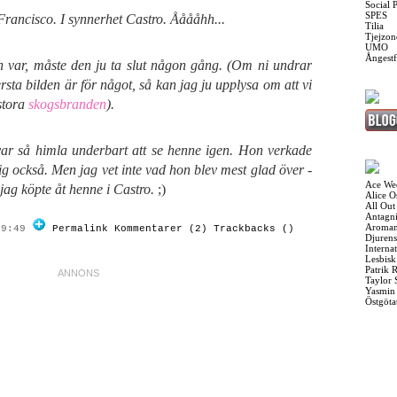
Social 
SPES
rancisco. I synnerhet Castro. Ååååhh...
Tilia
Tjejzon
UMO
Ångest
n var, måste den ju ta slut någon gång. (Om ni undrar
ta bilden är för något, så kan jag ju upplysa om att vi
stora
skogsbranden
).
 var så himla underbart att se henne igen. Hon verkade
mig också. Men jag vet inte vad hon blev mest glad över -
Ace We
jag köpte åt henne i Castro.
;)
Alice 
All Out
Antagni
Aroman
19:49
Permalink
Kommentarer (2)
Trackbacks ()
Djurens
Interna
Lesbis
Patrik 
Taylor 
Yasmin
Östgöta