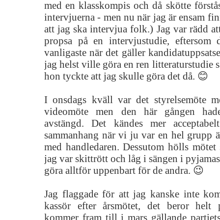
med en klasskompis och då skötte förstå
intervjuerna - men nu när jag är ensam fin
att jag ska intervjua folk.) Jag var rädd a
propsa på en intervjustudie, eftersom 
vanligaste när det gäller kandidatuppsatse
jag helst ville göra en ren litteraturstudie
hon tyckte att jag skulle göra det då. 😊
I onsdags kväll var det styrelsemöte m
videomöte men den här gången had
avstängd. Det kändes mer acceptabel
sammanhang när vi ju var en hel grupp ä
med handledaren. Dessutom hölls mötet 
jag var skittrött och låg i sängen i pyjamas,
göra alltför uppenbart för de andra. 😉
Jag flaggade för att jag kanske inte ko
kassör efter årsmötet, det beror helt
kommer fram till i mars gällande partiets 