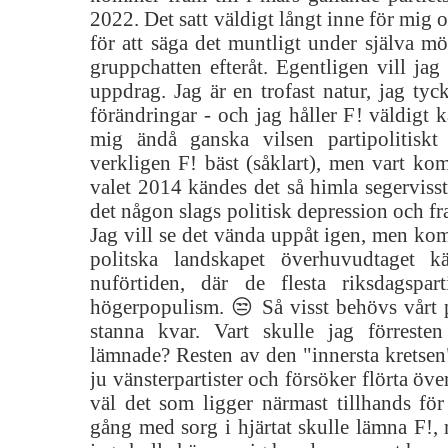
2022. Det satt väldigt långt inne för mig 
för att säga det muntligt under själva möt
gruppchatten efteråt. Egentligen vill jag 
uppdrag. Jag är en trofast natur, jag ty
förändringar - och jag håller F! väldigt 
mig ändå ganska vilsen partipolitiskt j
verkligen F! bäst (såklart), men vart ko
valet 2014 kändes det så himla segerviss
det någon slags politisk depression och fr
Jag vill se det vända uppåt igen, men ko
politska landskapet överhuvudtaget k
nuförtiden, där de flesta riksdagspar
högerpopulism. 😒 Så visst behövs vårt 
stanna kvar. Vart skulle jag förrest
lämnade? Resten av den "innersta kretsen"
ju vänsterpartister och försöker flörta över
väl det som ligger närmast tillhands f
gång med sorg i hjärtat skulle lämna F!,