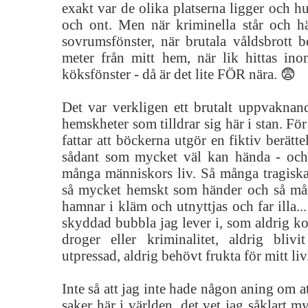
exakt var de olika platserna ligger och hu
och ont. Men när kriminella står och h
sovrumsfönster, när brutala våldsbrott b
meter från mitt hem, när lik hittas ino
köksfönster - då är det lite FÖR nära. 😨
Det var verkligen ett brutalt uppvaknand
hemskheter som tilldrar sig här i stan. Fö
fattar att böckerna utgör en fiktiv berätte
sådant som mycket väl kan hända - och 
många människors liv. Så många tragiska 
så mycket hemskt som händer och så m
hamnar i kläm och utnyttjas och far illa..
skyddad bubbla jag lever i, som aldrig k
droger eller kriminalitet, aldrig blivi
utpressad, aldrig behövt frukta för mitt liv.
Inte så att jag inte hade någon aning om a
saker här i världen, det vet jag såklart my