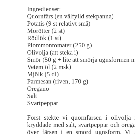
Ingredienser:
Quornfärs (en välfylld stekpanna)
Potatis (9 st relativt små)
Morötter (2 st)
Rödlök (1 st)
Plommontomater (250 g)
Olivolja (att steka i)
Smör (50 g + lite att smörja ugnsformen 
Vetemjöl (2 msk)
Mjölk (5 dl)
Parmesan (riven, 170 g)
Oregano
Salt
Svartpeppar
Först stekte vi quornfärsen i olivolja
kryddade med salt, svartpeppar och orega
över färsen i en smord ugnsform. Vi 