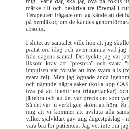
mig. Varje dag ska jag öva på fokus u
märke till och beskriva tre föremål i ru
Terapeuten frågade om jag kände att det h
på hemläxor, om de kändes genomförbara,
absolut.
I slutet av samtalet ville hon att jag skul
pratat om idag och även nämna vad jag
från dagens samtal. Det tyckte jag var jät
liksom krav att "prestera" och svara "r
impulsen var förstås att inte svara alls (fö
svara fel). Men jag ögnade ändå igeno
och nämnde några saker (kolla upp CAS,
öva på att identifiera triggertankar) oc
jättebra och att det var precis det som va
Så det var ju verkligen skönt att höra. 👍
mig att vi kommer att avsluta alla samta
vilket självklart gav mig ångestpåslag - 
vara bra för patienten. Jag vet inte om jag