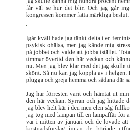
jag skulle känna mig hundra procent hemm
får väl se hur det blir. Och jag går ing
kongressen kommer fatta märkliga beslut
Igår kväll hade jag tänkt delta i en femini
psykisk ohälsa, men jag kände mig stress
på jobbet och valde att jobba istället. Tota
timmar övertid den här veckan och känne
nu. Men jag blev klar med det jag skulle ti
skönt. Så nu kan jag koppla av i helgen. E
plugga och greja hemma och sådana där sak
Jag har förresten varit och hämtat ut min 
den här veckan. Syrran och jag hittade d
jag blev helt kär i den men elen såg fullkom
jag tog med lampan till en lampaffär för at
var i mitten av januari och de lovade att
kostnadsförslag innan de började utfö