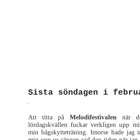
Sista söndagen i febru
Att titta på
Melodifestivalen
när de
lördagskvällen fuckar verkligen upp m
min bågskytteträning. Imorse hade jag in
mig upp ur sängen vid den tiden när jag 