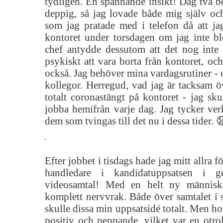
tydligen. En spännande insikt! Dag två bör
deppig, så jag lovade både mig själv oc
som jag pratade med i telefon då att ja
kontoret under torsdagen om jag inte b
chef antydde dessutom att det nog inte 
psykiskt att vara borta från kontoret, och
också. Jag behöver mina vardagsrutiner - o
kollegor. Herregud, vad jag är tacksam öve
totalt coronastängt på kontoret - jag skul
jobba hemifrån varje dag. Jag tycker ver
dem som tvingas till det nu i dessa tider. 
Efter jobbet i tisdags hade jag mitt allra 
handledare i kandidatuppsatsen i ge
videosamtal! Med en helt ny människ
komplett nervvrak. Både över samtalet i 
skulle dissa min uppsatsidé totalt. Men ho
positiv och peppande, vilket var en otro