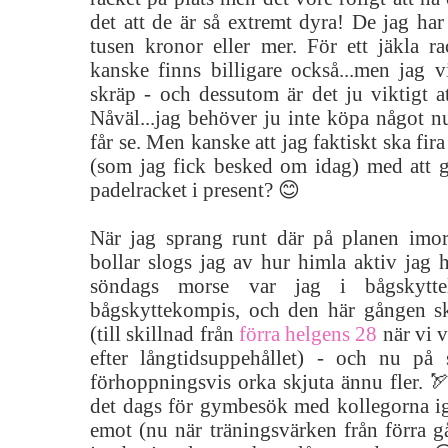
det att de är så extremt dyra! De jag har 
tusen kronor eller mer. För ett jäkla ra
kanske finns billigare också...men jag v
skräp - och dessutom är det ju viktigt a
Nåväl...jag behöver ju inte köpa något 
får se. Men kanske att jag faktiskt ska fi
(som jag fick besked om idag) med att ge
padelracket i present? 😊
När jag sprang runt där på planen imor
bollar slogs jag av hur himla aktiv jag ha
söndags morse var jag i bågskytt
bågskyttekompis, och den här gången sk
(till skillnad från
förra helgens 28
när vi v
efter långtidsuppehållet) - och nu p
förhoppningsvis orka skjuta ännu fler. 
det dags för gymbesök med kollegorna ige
emot (nu när träningsvärken från förra g