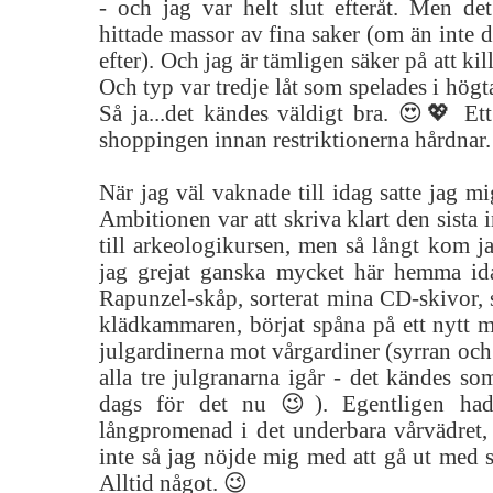
- och jag var helt slut efteråt. Men det
hittade massor av fina saker (om än inte d
efter). Och jag är tämligen säker på att kil
Och typ var tredje låt som spelades i högt
Så ja...det kändes väldigt bra. 😍💖 Ett
shoppingen innan restriktionerna hårdnar.
När jag väl vaknade till idag satte jag mi
Ambitionen var att skriva klart den sista
till arkeologikursen, men så långt kom j
jag grejat ganska mycket här hemma id
Rapunzel-skåp, sorterat mina CD-skivor, 
klädkammaren, börjat spåna på ett nytt må
julgardinerna mot vårgardiner (syrran oc
alla tre julgranarna igår - det kändes som
dags för det nu 😉). Egentligen had
långpromenad i det underbara vårvädret,
inte så jag nöjde mig med att gå ut med s
Alltid något. 😉