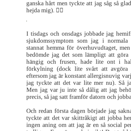
ganska hårt men tyckte att jag såg så glad
hejda mig). 🏃‍♀️
I tisdags och onsdags jobbade jag hemif
sjukdomssymptom som jag i normala f
stannat hemma för överhuvudtaget, men 
bedömde jag det som lämpligt att göra
hängig och frusen, hade lite ont i ha
förkylning (dock lite svårt att avgöra
eftersom jag är konstant allergisnuvig var
jag tyckte att det var lite mer nu). Så 
Men jag var ju inte så dålig att jag behö
precis, så jag satt framför datorn och job
Och redan första dagen började jag sakn
tyckte att det var skittråkigt att jobba h
ingen aning om att jag är en så social pe