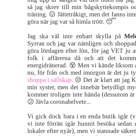
så jag skrev till min bågskyttekompis oc
träning. 😖 Jättetråkigt, men det fanns int
göra när jag var så himla trött. 😴
Jag ska väl inte enbart skylla på
Melo
Syrran och jag var nämligen och shoppade
göra lördagen efter lön, för jag VET ju at
folk i affärerna då och att det komm
energidränerad. 😵 Men vi kände liksom a
nu, för från och med imorgon är det ju t
shoppa i sällskap
. 😒 Det är klart att jag 
min syster, men det innebär betydligt my
kommer troligen inte hända (dessutom är de
😕 Jävla coronahelvete...
Vi gick dock bara i en enda butik igår (v
vi inte förrän igår hunnit besöka sedan d
lokaler efter nyår), men vi stannade säkert