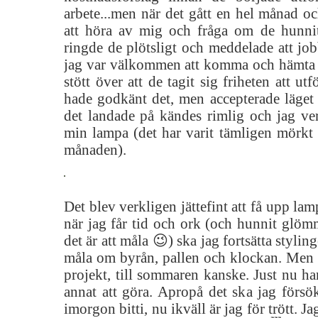
arbete...men när det gått en hel månad o
att höra av mig och fråga om de hunnit
ringde de plötsligt och meddelade att jobb
jag var välkommen att komma och hämta ut
stött över att de tagit sig friheten att ut
hade godkänt det, men accepterade läget 
det landade på kändes rimlig och jag ver
min lampa (det har varit tämligen mörkt 
månaden).
Det blev verkligen jättefint att få upp la
när jag får tid och ork (och hunnit glöm
det är att måla 😉) ska jag fortsätta stylin
måla om byrån, pallen och klockan. Men de
projekt, till sommaren kanske. Just nu har
annat att göra. Apropå det ska jag försö
imorgon bitti, nu ikväll är jag för trött. J