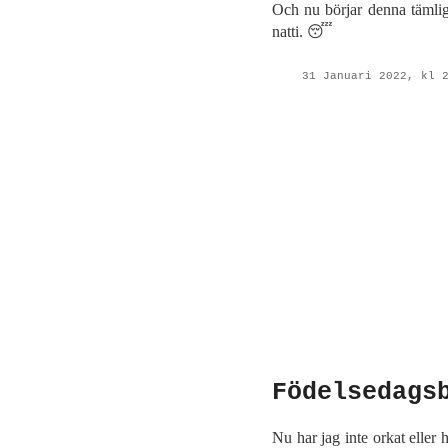
Och nu börjar denna tämligen
natti. 😴
31 Januari 2022, kl 
Födelsedags
Nu har jag inte orkat eller 