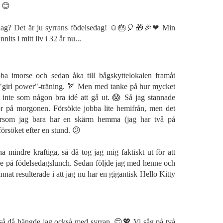
. 😊
 idag? Det är ju syrrans födelsedag! ☺🎂🎈🎁🎉❤ Min
nits i mitt liv i 32 år nu...
ba imorse och sedan åka till bågskyttelokalen framåt
"girl power"-träning. 🏹 Men med tanke på hur mycket
 inte som någon bra idé att gå ut. 😱 Så jag stannade
 på morgonen. Försökte jobba lite hemifrån, men det
tersom jag bara har en skärm hemma (jag har två på
försöket efter en stund. 😕
 mindre kraftiga, så då tog jag mig faktiskt ut för att
e på födelsedagslunch. Sedan följde jag med henne och
nnat resulterade i att jag nu har en gigantisk Hello Kitty
 så då hängde jag också med syrran. 😊💖 Vi såg på två