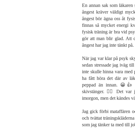
En annan sak som läkaren sa
ångest kräver väldigt myck
ångest bör ägna oss åt fysi
finnas så mycket energi kv
fysisk träning är bra vid ps
gör att man blir glad. Att d
ångest har jag inte tänkt p
När jag var klar på psyk sk
sedan stressade jag iväg til
inte skulle hinna vara med p
ha fått höra det där av l
peppad än innan. 😀👍 Da
skivstänger. 🏋‍♀️ Det var
imorgon, men det kändes väl
Jag gick förbi mataffären o
och tvättat träningskläderna
som jag tänker ta med till j