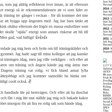
Juni
Jul
, som jag aldrig reflekterat över innan, är att eftersom
Novem
2014
:
J
et energi så är rekommendationen att vi som lider av
Juni
Jul
Novem
sk träning tre gånger i veckan - för då kommer det inte
2013
:
J
ar att bygga upp ångesten med. Jag har bara tänkt att
Juni
Jul
Novem
ykisk ohälsa eftersom det frigör en massa endorfiner som
2012
:
J
et skulle "stjäla" energi som annars riskerar att bli till
Juni
Jul
Novem
å. Men gud, vad häftigt! 👍👍👍
2011
:
J
Juli
Aug
Decemb
yndade jag mig hem och bytte om till träningskläder och
2010
:
M
Septem
l gymmet. Jag hade sagt till mina kollegor att jag kanske
å träningen idag, men jag ville verkligen - och efter att
äkaren om träning och ångest kände jag mig ännu mer
1177 V
Anhöri
gens träning var rolig, vi fick bland annat lyfta
AVEN
Bli mer
 jättejobbigt och jag kommer sannolikt ha himla ont
Frisk &
Frivill
digt coolt också. ✌️
Jourha
Kuling
Mind
ch handlade lite på hemvägen. Och efter att ha duschat
Roks
RSMH
 och fått i mig lite mat ställde jag mig och bakade kakor
SHED
Social 
obbet imorgon för att fira en rolig sak som hände idag.
Social 
SPES
Tilia