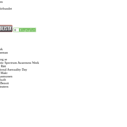
en
förbundet
ek
Oseman
ng.se
tic Spectrum Awareness Week
 Rätt
tional Asexuality Day
k Makt
Rasmussen
Swift
 Benoit
teatern