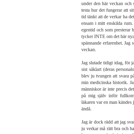
under den här veckan och sed
testa hur det fungerar att 
tid tänkt att de verkar ha d
ensam i mitt enskilda rum.
egentid och som presterar b
tycker INTE om det här nya 
spännande erfarenhet. Jag s
veckan.
Jag slutade tidigt idag, för
sist såklart (deras persona
blev ju tvungen att svara 
min medicinska historik. Ja
människor är inte precis de
på mig själv inför fullkom
läkaren var en man kändes ju
ändå.
Jag är dock rädd att jag svar
ju verkar må rätt bra och ha