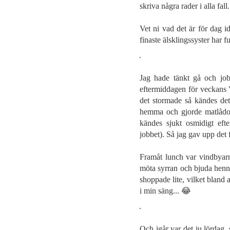
skriva några rader i alla fall
Vet ni vad det är för dag
finaste älsklingssyster har fun
Jag hade tänkt gå och job
eftermiddagen för veckans 
det stormade så kändes det
hemma och gjorde matlådor
kändes sjukt osmidigt ef
jobbet). Så jag gav upp det 
Framåt lunch var vindbyarna
möta syrran och bjuda henn
shoppade lite, vilket bland a
i min säng... 😂
Och igår var det ju lördag,