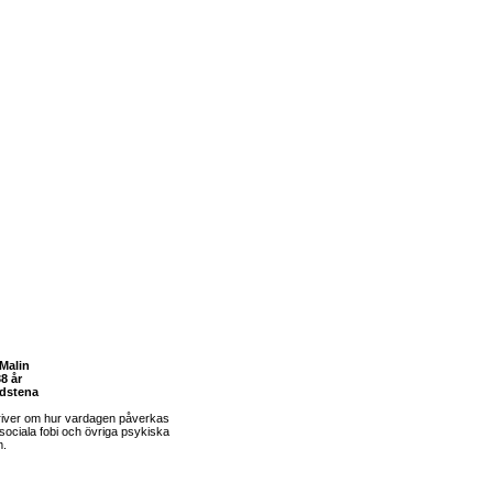
Malin
8 år
dstena
river om hur vardagen påverkas
sociala fobi och övriga psykiska
m.