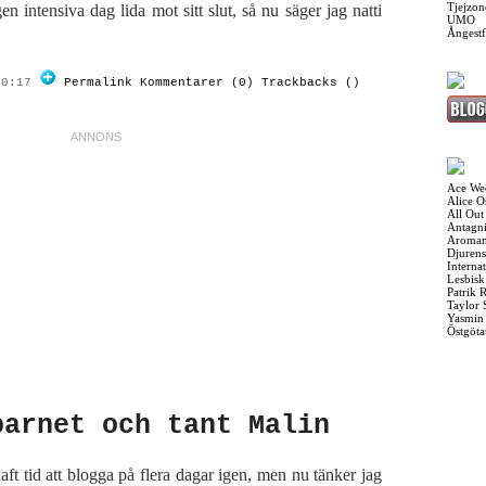
Tjejzon
 intensiva dag lida mot sitt slut, så nu säger jag natti
UMO
Ångest
20:17
Permalink
Kommentarer (0)
Trackbacks ()
Ace We
Alice 
All Out
Antagni
Aroman
Djurens
Interna
Lesbis
Patrik 
Taylor 
Yasmin
Östgöta
barnet och tant Malin
haft tid att blogga på flera dagar igen, men nu tänker jag