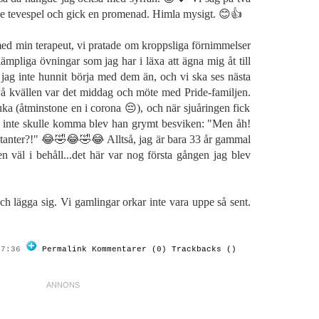
e tevespel och gick en promenad. Himla mysigt. 😊👍
ed min terapeut, vi pratade om kroppsliga förnimmelser
ämpliga övningar som jag har i läxa att ägna mig åt till
t jag inte hunnit börja med dem än, och vi ska ses nästa
På kvällen var det middag och möte med Pride-familjen.
sjuka (åtminstone en i corona 😔), och när sjuåringen fick
na inte skulle komma blev han grymt besviken: "Men åh!
anter?!" 😂🤣😂🤣😂 Alltså, jag är bara 33 år gammal
n väl i behåll...det här var nog första gången jag blev
h lägga sig. Vi gamlingar orkar inte vara uppe så sent.
17:36
Permalink
Kommentarer (0)
Trackbacks ()