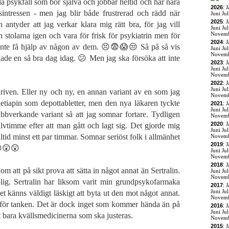
lla psykfall som bor själva och jobbar heltid och har nära
2026
:
J
sintressen - men jag blir både frustrerad och rädd när
Juni
Jul
2025
:
J
n antyder att jag verkar klara mig rätt bra, för jag vill
Juni
Jul
Novem
 stolarna igen och vara för frisk för psykiatrin men för
2024
:
J
 inte få hjälp av någon av dem. 😣😨😱😒 Så på så vis
Juni
Jul
Novem
 hade en så bra dag idag. 😕 Men jag ska försöka att inte
2023
:
J
.
Juni
Jul
Novem
2022
:
J
Juni
Jul
riven. Eller ny och ny, en annan variant av en som jag
Novem
Quetiapin som depottabletter, men den nya läkaren tyckte
2021
:
J
Juni
Jul
abbverkande variant så att jag somnar fortare. Tydligen
Novem
2020
:
J
timme efter att man gått och lagt sig. Det gjorde mig
Juni
Jul
alltid minst ett par timmar. Somnar seriöst folk i allmänhet
Novem
2019
:
J
😲😲😲
Juni
Jul
Novem
2018
:
J
m att på sikt prova att sätta in något annat än Sertralin.
Juni
Jul
Novem
lig. Sertralin har liksom varit min grundpsykofarmaka
2017
:
J
Juni
Jul
t känns väldigt läskigt att byta ut den mot något annat.
Novem
för tanken. Det är dock inget som kommer hända än på
2016
:
J
Juni
Jul
et bara kvällsmedicinerna som ska justeras.
Novem
2015
:
J