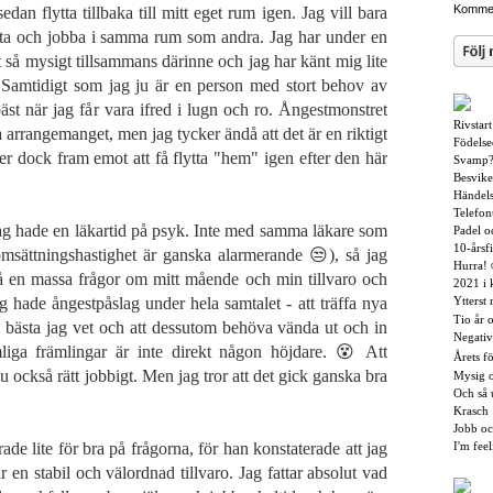
Kommen
an flytta tillbaka till mitt eget rum igen. Jag vill bara
sitta och jobba i samma rum som andra. Jag har under en
et så mysigt tillsammans därinne och jag har känt mig lite
 Samtidigt som jag ju är en person med stort behov av
äst när jag får vara ifred i lugn och ro. Ångestmonstret
Rivstar
arrangemanget, men jag tycker ändå att det är en riktigt
Födelse
er dock fram emot att få flytta "hem" igen efter den här
Svamp?
Besvike
Händels
Telefon
 jag hade en läkartid på psyk. Inte med samma läkare som
Padel o
10-årsf
lomsättningshastighet är ganska alarmerande 😒), så jag
Hurra! 
på en massa frågor om mitt mående och min tillvaro och
2021 i 
g hade ångestpåslag under hela samtalet - att träffa nya
Ytterst
Tio år 
t bästa jag vet och att dessutom behöva vända ut och in
Negativ
liga främlingar är inte direkt någon höjdare. 😵 Att
Årets fö
 också rätt jobbigt. Men jag tror att det gick ganska bra
Mysig o
Och så 
Krasch
Jobb o
ade lite för bra på frågorna, för han konstaterade att jag
I'm fee
r en stabil och välordnad tillvaro. Jag fattar absolut vad