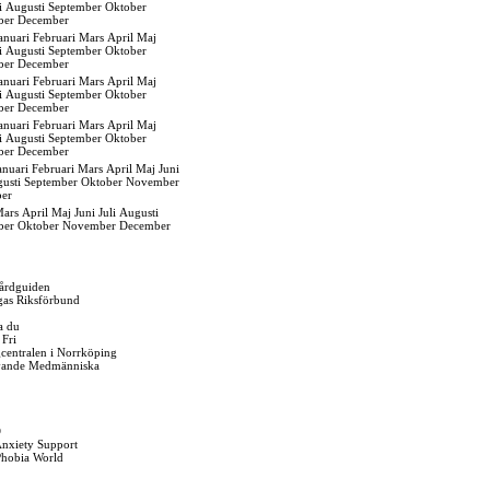
i
Augusti
September
Oktober
ber
December
anuari
Februari
Mars
April
Maj
i
Augusti
September
Oktober
ber
December
anuari
Februari
Mars
April
Maj
i
Augusti
September
Oktober
ber
December
anuari
Februari
Mars
April
Maj
i
Augusti
September
Oktober
ber
December
anuari
Februari
Mars
April
Maj
Juni
usti
September
Oktober
November
er
ars
April
Maj
Juni
Juli
Augusti
ber
Oktober
November
December
årdguiden
gas Riksförbund
a du
 Fri
igcentralen i Norrköping
vande Medmänniska
O
Anxiety Support
Phobia World