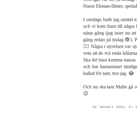
Hasse Ekman-filmer, spelad
I onsdags hade jag samtal m
och vi kom fram till några l
nästa gång (jag inser nu at
gång redan på tisdag 🙈). 
🏳️‍🌈 Några i styrelsen var 
veta att de två enda killar
Ska det bara komma massa t
och har barnasinnet tämlige
kallad för tant, tror jag. 😂
Och nu ska tant Malin gå oc
😉
30 Januari 2022, kl 