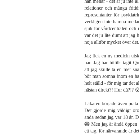
han menar - det är ju inte a
relationer och många fritid
representanter för psykiatri
verkligen inte hamna mellan
sjuk för vårdcentralen och
var det ju lite dumt att jag
noja alltför mycket över det
Jag fick en ny medicin utsk
har. Jag har hittills tagit 
att jag skulle ta en mer sn
bör man somna inom en halv
helt ställd - för mig tar det 
nästan direkt?! Hur då?!? 
Läkaren började även prata o
Det gjorde mig väldigt oro
ända sedan jag var 18 år. De
😱 Men jag är ändå öppen 
ett tag, för närvarande är d