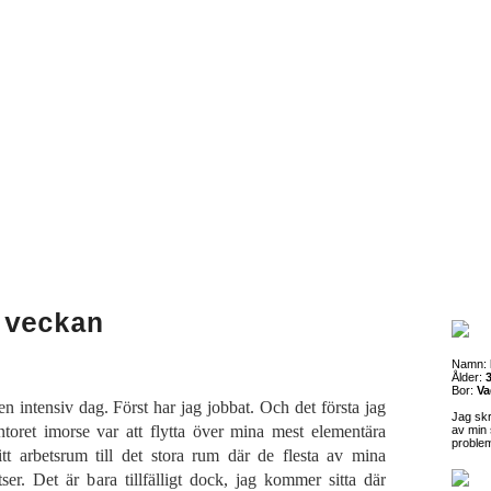
 veckan
Namn:
Ålder:
3
Bor:
Va
en intensiv dag. Först har jag jobbat. Och det första jag
Jag sk
ntoret imorse var att flytta över mina mest elementära
av min 
proble
tt arbetsrum till det stora rum där de flesta av mina
tser. Det är bara tillfälligt dock, jag kommer sitta där