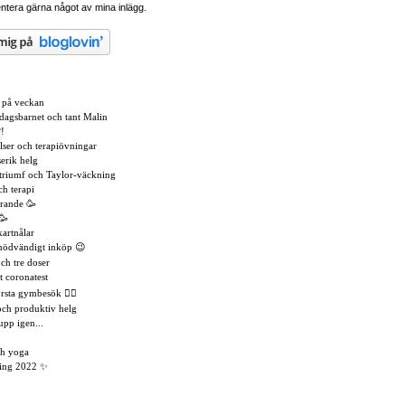
tera gärna något av mina inlägg.
t på veckan
dagsbarnet och tant Malin
!
lser och terapiövningar
erik helg
triumf och Taylor-väckning
ch terapi
irande 🥳
🥳
kartnålar
 nödvändigt inköp 😉
och tre doser
t coronatest
rsta gymbesök 🏃‍♀️
ch produktiv helg
upp igen...
ch yoga
ling 2022 ✨