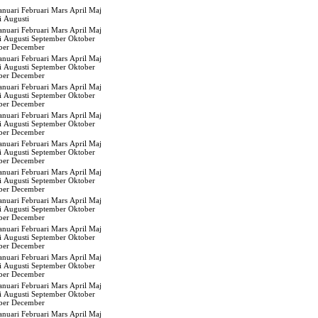
anuari
Februari
Mars
April
Maj
i
Augusti
anuari
Februari
Mars
April
Maj
i
Augusti
September
Oktober
ber
December
anuari
Februari
Mars
April
Maj
i
Augusti
September
Oktober
ber
December
anuari
Februari
Mars
April
Maj
i
Augusti
September
Oktober
ber
December
anuari
Februari
Mars
April
Maj
i
Augusti
September
Oktober
ber
December
anuari
Februari
Mars
April
Maj
i
Augusti
September
Oktober
ber
December
anuari
Februari
Mars
April
Maj
i
Augusti
September
Oktober
ber
December
anuari
Februari
Mars
April
Maj
i
Augusti
September
Oktober
ber
December
anuari
Februari
Mars
April
Maj
i
Augusti
September
Oktober
ber
December
anuari
Februari
Mars
April
Maj
i
Augusti
September
Oktober
ber
December
anuari
Februari
Mars
April
Maj
i
Augusti
September
Oktober
ber
December
anuari
Februari
Mars
April
Maj