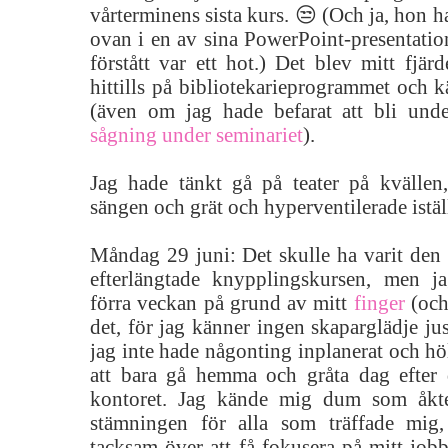
vårterminens sista kurs. 😒 (Och ja, hon h
ovan i en av sina PowerPoint-presentation
förstått var ett hot.) Det blev mitt fjä
hittills på bibliotekarieprogrammet och kä
(även om jag hade befarat att bli und
sågning under seminariet
).
Jag hade tänkt gå på teater på kvälle
sängen och grät och hyperventilerade istäl
Måndag 29 juni: Det skulle ha varit den 
efterlängtade knypplingskursen, men j
förra veckan på grund av mitt
finger
(och 
det, för jag känner ingen skaparglädje ju
jag inte hade någonting inplanerat och höl
att bara gå hemma och gråta dag efter d
kontoret. Jag kände mig dum som åkt
stämningen för alla som träffade mig
tacksam över att få fokusera på mitt job