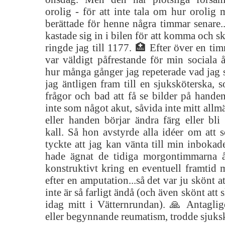
orolig - för att inte tala om hur orolig
berättade för henne några timmar senar
kastade sig in i bilen för att komma och sk
ringde jag till 1177. 🏥 Efter över en ti
var väldigt påfrestande för min sociala å
hur många gånger jag repeterade vad jag 
jag äntligen fram till en sjuksköterska, 
frågor och bad att få se bilder på hand
inte som något akut, såvida inte mitt allm
eller handen börjar ändra färg eller bli
kall. Så hon avstyrde alla idéer om att 
tyckte att jag kan vänta till min inbokad
hade ägnat de tidiga morgontimmarna å
konstruktivt kring en eventuell framtid 
efter en amputation...så det var ju skönt at
inte är så farligt ändå (och även skönt att 
idag mitt i Vätternrundan). 🙏 Antagli
eller begynnande reumatism, trodde sjuks