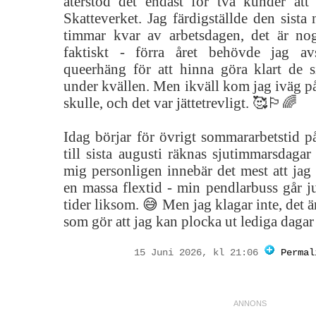
återstod det endast för två kunder att 
Skatteverket. Jag färdigställde den sista 
timmar kvar av arbetsdagen, det är nog
faktiskt - förra året behövde jag a
queerhäng för att hinna göra klart de si
under kvällen. Men ikväll kom jag iväg p
skulle, och det var jättetrevligt. 🥰🏳️‍🌈
Idag börjar för övrigt sommararbetstid p
till sista augusti räknas sjutimmarsdaga
mig personligen innebär det mest att j
en massa flextid - min pendlarbuss går j
tider liksom. 😅 Men jag klagar inte, det är 
som gör att jag kan plocka ut lediga dagar 
15 Juni 2026, kl 21:06
Permal