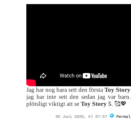
Jag har nog bara sett den första
Toy Story
jag har inte sett den sedan jag var bar
plötsligt viktigt att se
Toy Story 5
. 🥰💖
05 Juni 2026, kl 07:57
Permal