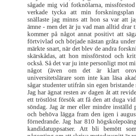
sågade mig vid fotknölarna, missförstod 
verkade tycka att min forskningsplan
snällaste jag minns att hon sa var att jag
ämne - men det är ju vad man alltid drar t
kommer på något annat positivt att säg
förtvivlad och började nästan gråta unde
märkte snart, när det blev de andra forskn
skärskådas, att hon missförstod och kri
också. Så det var ju inte personligt mot mig
något (även om det är klart oro
universitetslärare som inte kan läsa ak
sågar studenter utifrån sin egen bristande s
Jag har ägnat resten av dagen åt att revid
ett tröstlöst försök att få den att duga v
söndag. Jag är mer eller mindre inställd 
och behöva lägga fram den igen i augus
förnedrande. Jag har 810 högskolepoäng 
kandidatuppsatser. Att bli bemött so