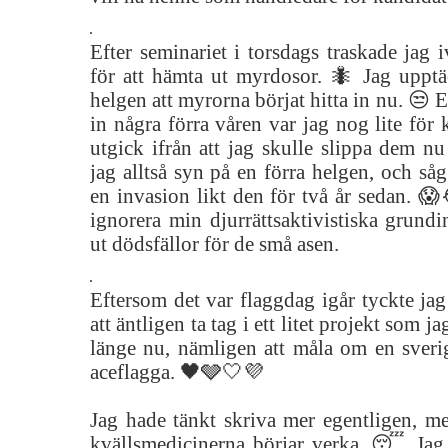
Efter seminariet i torsdags traskade jag i
för att hämta ut myrdosor. 🐜 Jag upptä
helgen att myrorna börjat hitta in nu. 😒 E
in några förra våren var jag nog lite för
utgick ifrån att jag skulle slippa dem n
jag alltså syn på en förra helgen, och så
en invasion likt den för två år sedan. 😱
ignorera min djurrättsaktivistiska grundin
ut dödsfällor för de små asen.
Eftersom det var flaggdag igår tyckte jag 
att äntligen ta tag i ett litet projekt som 
länge nu, nämligen att måla om en sverige
aceflagga. 🖤🩶🤍💜
Jag hade tänkt skriva mer egentligen, me
kvällsmedicinerna börjar verka. 😴 Jag t