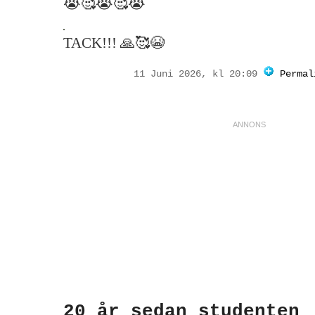
😭🥰😭🥰😭
TACK!!! 🙏🥰😭
11 Juni 2026, kl 20:09
Permal
20 år sedan studenten