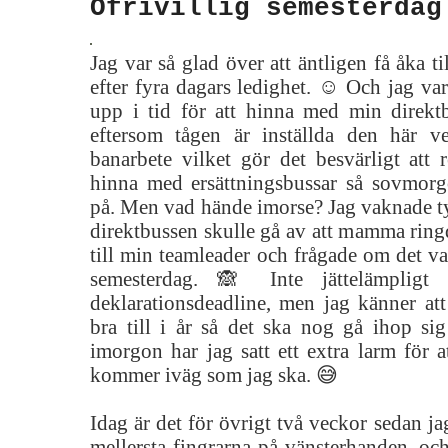
Ofrivillig semesterdag
Jag var så glad över att äntligen få åka ti
efter fyra dagars ledighet. ☺️ Och jag va
upp i tid för att hinna med min direktb
eftersom tågen är inställda den här 
banarbete vilket gör det besvärligt att
hinna med ersättningsbussar så sovmorgo
på. Men vad hände imorse? Jag vaknade ty
direktbussen skulle gå av att mamma ringd
till min teamleader och frågade om det var
semesterdag. 🙈 Inte jättelämpligt 
deklarationsdeadline, men jag känner att
bra till i år så det ska nog gå ihop si
imorgon har jag satt ett extra larm för at
kommer iväg som jag ska. 😅
Idag är det för övrigt två veckor sedan ja
mellersta fingrarna på vänsterhanden, och