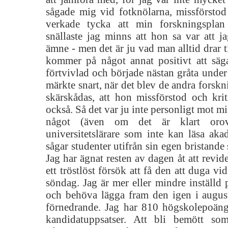
sågade mig vid fotknölarna, missförstod 
verkade tycka att min forskningsplan
snällaste jag minns att hon sa var att jag
ämne - men det är ju vad man alltid drar t
kommer på något annat positivt att säg
förtvivlad och började nästan gråta unde
märkte snart, när det blev de andra forskn
skärskådas, att hon missförstod och kri
också. Så det var ju inte personligt mot mig
något (även om det är klart oro
universitetslärare som inte kan läsa ak
sågar studenter utifrån sin egen bristande s
Jag har ägnat resten av dagen åt att revid
ett tröstlöst försök att få den att duga v
söndag. Jag är mer eller mindre inställd 
och behöva lägga fram den igen i augus
förnedrande. Jag har 810 högskolepoäng 
kandidatuppsatser. Att bli bemött so