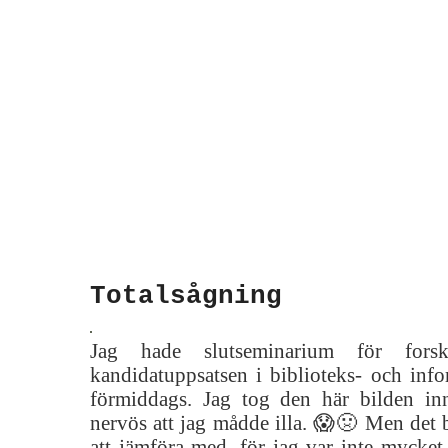
Totalsågning
Jag hade slutseminarium för forsk
kandidatuppsatsen i biblioteks- och info
förmiddags. Jag tog den här bilden in
nervös att jag mådde illa. 😱🤢 Men det b
att jämföra med, för jag var inte mycket