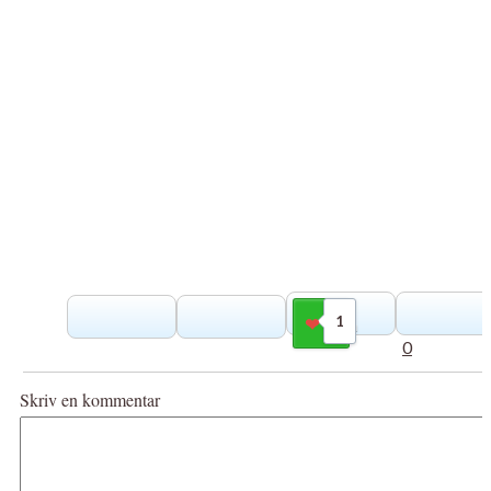
1
Gilla
0
Skriv en kommentar