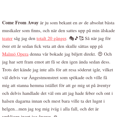
Come From Away
är ju som bekant en av de absolut bästa
musikaler som finns, och när den sattes upp på min älskade
teater
såg jag den
totalt 20 gånger
. 🎭🎵🥰 Så när jag för
över ett år sedan fick veta att den skulle sättas upp på
Malmö Opera
denna vår bokade jag biljett direkt. 😍 Och
jag har sett fram emot att få se den igen ända sedan dess.
Trots det kände jag inte alls för att resa söderut igår, vilket
väl delvis var Ångestmonstret som spökade och ville få
mig att stanna hemma istället för att ge mig ut på äventyr
och delvis handlade det väl om att jag hade feber och ont i
halsen dagarna innan och mest bara ville ta det lugnt i
helgen...men jag tog mig iväg i alla fall, och det är
verkligen inget jag ångrar. 🙏