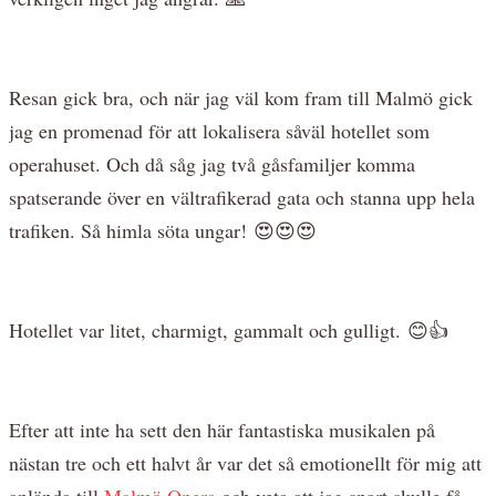
Resan gick bra, och när jag väl kom fram till Malmö gick
jag en promenad för att lokalisera såväl hotellet som
operahuset. Och då såg jag två gåsfamiljer komma
spatserande över en vältrafikerad gata och stanna upp hela
trafiken. Så himla söta ungar! 😍😍😍
Hotellet var litet, charmigt, gammalt och gulligt. 😊👍
Efter att inte ha sett den här fantastiska musikalen på
nästan tre och ett halvt år var det så emotionellt för mig att
anlända till
Malmö Opera
och veta att jag snart skulle få