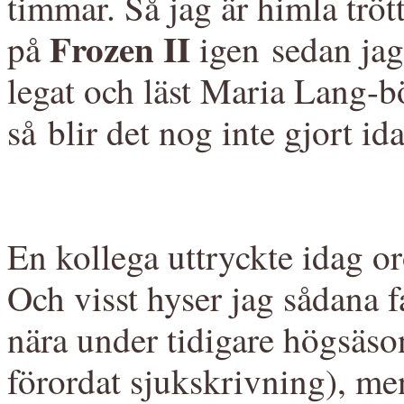
timmar. Så jag är himla trött
Frozen II
på
igen sedan ja
legat och läst Maria Lang-b
så blir det nog inte gjort i
En kollega uttryckte idag oro
Och visst hyser jag sådana f
nära under tidigare högsäson
förordat sjukskrivning), men