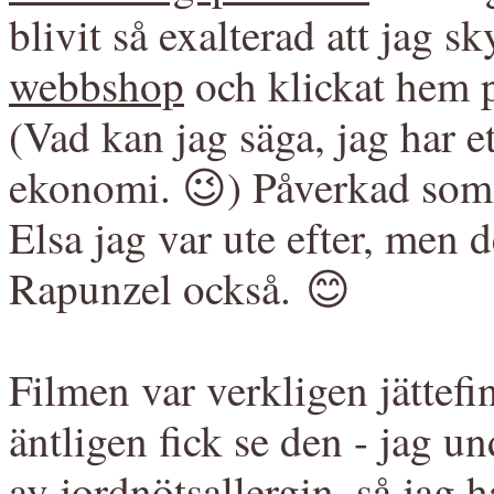
blivit så exalterad att jag s
webbshop
och klickat hem 
(Vad kan jag säga, jag har e
ekonomi. 😉) Påverkad som j
Elsa jag var ute efter, men
Rapunzel också. 😊
Filmen var verkligen jättefin
äntligen fick se den - jag u
av jordnötsallergin, så jag 