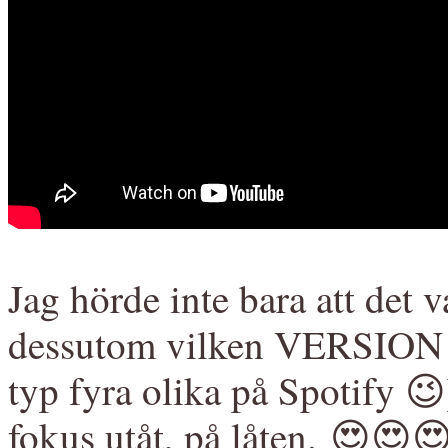
Jag hörde inte bara att det 
dessutom vilken VERSION av
typ fyra olika på Spotify 😉)
fokus utåt, på låten. 😍😍