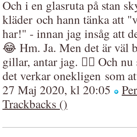
Och i en glasruta på stan sk
kläder och hann tänka att "v
har!" - innan jag insåg att 
😂 Hm. Ja. Men det är väl b
gillar, antar jag. 🤷‍♀️ Och n
det verkar onekligen som at
27 Maj 2020, kl 20:05
Pe
Trackbacks ()