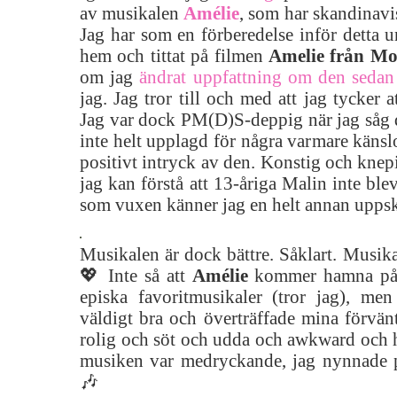
av musikalen
Amélie
, som har skandinav
Jag har som en förberedelse inför detta u
hem och tittat på filmen
Amelie från Mo
om jag
ändrat uppfattning om den sedan
jag. Jag tror till och med att jag tycker at
Jag var dock PM(D)S-deppig när jag såg 
inte helt upplagd för några varmare känslo
positivt intryck av den. Konstig och knepi
jag kan förstå att 13-åriga Malin inte bl
som vuxen känner jag en helt annan uppsk
Musikalen är dock bättre. Såklart. Musikal
💖 Inte så att
Amélie
kommer hamna på 
episka favoritmusikaler (tror jag), men
väldigt bra och överträffade mina förvän
rolig och söt och udda och awkward och
musiken var medryckande, jag nynnade på
🎶