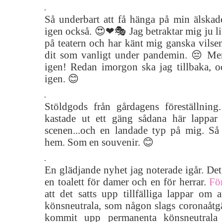
Så underbart att få hänga på min älskade 
igen också. 😍❤🎭 Jag betraktar mig ju li
på teatern och har känt mig ganska vilsen 
dit som vanligt under pandemin. 😔 Me
igen! Redan imorgon ska jag tillbaka, o
igen. 😊
Stöldgods från gårdagens föreställnin
kastade ut ett gäng sådana här lappar 
scenen...och en landade typ på mig. Så
hem. Som en souvenir. 😊
En glädjande nyhet jag noterade igår. Det h
en toalett för damer och en för herrar.
För
att det satts upp tillfälliga lappar om at
könsneutrala, som någon slags coronaåtg
kommit upp permanenta könsneutrala t