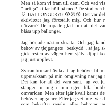
Men så kom vi fram till dem. Och vad visa
"farliga" killar höll på med? De stod och 
🎈 BALLONGER?!? 😲😲😲 Det var defini
aktiviteter jag föreställt mig. Och hur 
närvaro? De ropade glatt om att det var 
blåsa upp ballonger.
Jag började nästan skratta. Och jag känd
behov av tjejgängets "beskydd", så jag 
gick resten av vägen hem själv, djupt k
jag just upplevt.
Syrran brukar hävda att jag behöver bli 
uppmärksam på min omgivning när jag r
Det kan för all del vara sant, jag vet ju
stänger in mig i min egen lilla bubb
omvärlden. Men efter igår kväll känns det
behöver tagga ner. Eller jag vet inte. Var 
som bekräftar regeln, eller behöver 