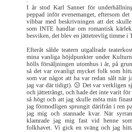
I år stod Karl Sanner för underhållning
peppad inför evenemanget, eftersom det 
vibbar med beskrivningen att det skull
som INTE handlar om romantisk kärlek.
besviken, det blev en jättetrevlig timme i
Efteråt sålde teatern utgallrade teaterk
mina vanliga höjdpunkter under Kulturn
hölls försäljningen utomhus i år, på gru
så det var ovanligt mycket folk som hitt
som var något att ha var redan sålt när ja
jag var där tidigt). 😕 Det var verkligen 
och jättetrångt, och hade det inte varit för 
så högt och att jag skulle möta min finast
jag förmodligen sprungit därifrån i ren pa
jag mig och stannade kvar. När syrra
klamrade jag mig fast vid henne so
folkhavet. Vi gick en sväng och jag hitt