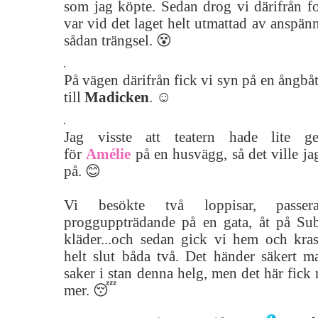
som jag köpte. Sedan drog vi därifrån fo
var vid det laget helt utmattad av anspänn
sådan trängsel. 😵
På vägen därifrån fick vi syn på en ångbå
till
Madicken
. ☺
Jag visste att teatern hade lite ger
för
Amélie
på en husvägg, så det ville jag
på. 😊
Vi besökte två loppisar, passer
progguppträdande på en gata, åt på Su
kläder...och sedan gick vi hem och kras
helt slut båda två. Det händer säkert 
saker i stan denna helg, men det här fick 
mer. 😴