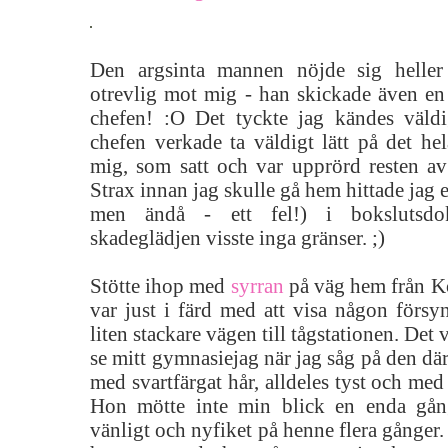
Den argsinta mannen nöjde sig heller
otrevlig mot mig - han skickade även en 
chefen! :O Det tyckte jag kändes väld
chefen verkade ta väldigt lätt på det hela
mig, som satt och var upprörd resten av
Strax innan jag skulle gå hem hittade jag ett
men ändå - ett fel!) i bokslutsdoku
skadeglädjen visste inga gränser. ;)
Stötte ihop med
syrran
på väg hem från Kö
var just i färd med att visa någon förs
liten stackare vägen till tågstationen. Det 
se mitt gymnasiejag när jag såg på den där
med svartfärgat hår, alldeles tyst och med
Hon mötte inte min blick en enda gång
vänligt och nyfiket på henne flera gånger