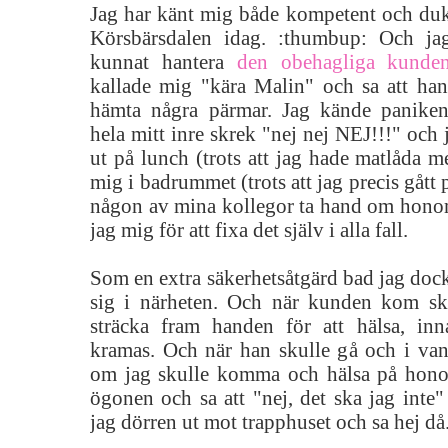
Jag har känt mig både kompetent och duk
Körsbärsdalen idag. :thumbup: Och ja
kunnat hantera
den obehagliga kunde
kallade mig "kära Malin" och sa att h
hämta några pärmar. Jag kände panik
hela mitt inre skrek "nej nej NEJ!!!" och 
ut på lunch (trots att jag hade matlåda me
mig i badrummet (trots att jag precis gått p
någon av mina kollegor ta hand om hono
jag mig för att fixa det själv i alla fall.
Som en extra säkerhetsåtgärd bad jag dock 
sig i närheten. Och när kunden kom sk
sträcka fram handen för att hälsa, in
kramas. Och när han skulle gå och i van
om jag skulle komma och hälsa på hon
ögonen och sa att "nej, det ska jag inte
jag dörren ut mot trapphuset och sa hej då