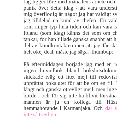
Jag ligger före med månadens arbete och b
panik över detta idag - att vara unders
mig överflödig är något jag har väldigt sv
jag tilldelad en kund av chefen. En väl
som ringer typ hela tiden och kan vara rä
Ibland (som idag) känns det som om ch
tankar, för han tillade ganska snabbt att 
del av kundkontakten men att jag får sk
helt okej deal, måste jag säga. :thumbup:
På eftermiddagen började jag med en re
ingen huvudbok bland bokslutsdokume
skickade iväg ett litet mejl till redovi
upprättat bokslutet för att be om en fil. T
långt och ganska otrevligt mejl, men ing
borde i och för sig inte ha blivit förvåna
mannen är ju en kollega till Häxa
hemmahörande i Karmanjaka. Och
där 
inte så trevliga
...