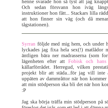
henne svarade hon så tyst att jag knapp
Och sedan försvann hon iväg längs
instruktioner hon fått... Stackars lilla räd
att hon finner sin väg (och då menar 
tågstationen).
Syrran
följde med mig hem, och under h
lyckades jag fixa hela sex(!) matlådo
äntligen bära ner madrasserna (som for
lägenheten efter att
Fobisk och hans
källarförrådet. Herregud, vilken prest
projekt blir att städa...för jag vill inte
uppäten av dammråttor när hon kommer hi
att min stödperson ska bli det när hon k
:P
Jag ska börja träffa min stödperson på s
föreslog det igår, som ett led i att dämpa 