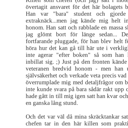
Killen som chefen (och jag) satt i mö
övertagit ansvaret för det här bolagets 
Han var "bara" student och gjorde
extraknäck...men jag kände mig helt i
honom. Han satt och rabblade en massa 
jag glömt bort för länge sedan... D
fortfarande pluggade, för han blev helt f
höra hur det kan gå till här ute i verklig
inte agerar "efter boken" så som han 
inbillat sig. ;) Just på den fronten känd
veteranen bredvid honom - men han u
självsäkerhet och verkade veta precis va
överrumplade mig med detaljfrågor om 
inte kunde svara på bara sådär rakt upp o
hade gått in till mig igen satt han kvar o
en ganska lång stund.
Och det var väl då mina skräcktankar sa
chefen tar in den här killen som prak