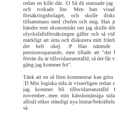
redan en kille där. :O Så då stannade jag 
och tvekade lite. Men han visad
försäkringsbolaget, och skulle disk
tillsammans med chefen och mig. Han 
händer rent ekonomiskt om jag skulle dö(
olycksfallsförsäkringen gäller och så vid
märkligt att sitta och diskutera mitt från
det helt okej. :P Han nämnde
pensionssparande, men tillade att "det b
förrän du är tillsvidareanställd, så det får
gång jag kommer hit".
Tänk att en så liten kommentar kan göra 
:D Min logiska sida är visserligen redan r
jag kommer bli tillsvidareanställ
november...men min känslomässiga sida
alltså) söker ständigt nya hintar/bekräftels
så.