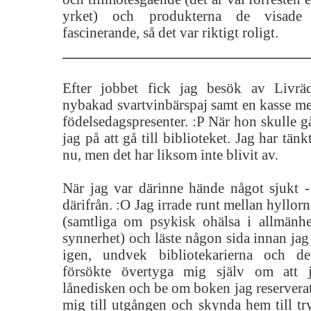
yrket) och produkterna de visad
fascinerande, så det var riktigt roligt.
Efter jobbet fick jag besök av Livr
nybakad svartvinbärspaj samt en kasse me
födelsedagspresenter. :P När hon skulle gå
jag på att gå till biblioteket. Jag har tänk
nu, men det har liksom inte blivit av.
När jag var därinne hände något sjukt -
därifrån. :O Jag irrade runt mellan hyllorn
(samtliga om psykisk ohälsa i allmänhe
synnerhet) och läste någon sida innan jag 
igen, undvek bibliotekarierna och d
försökte övertyga mig själv om att 
lånedisken och be om boken jag reserverat 
mig till utgången och skynda hem till tr