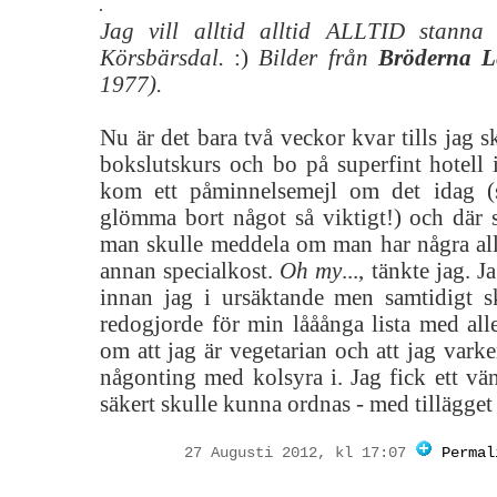
Jag vill alltid alltid ALLTID stanna
Körsbärsdal.
:)
Bilder från
Bröderna L
1977).
Nu är det bara två veckor kvar tills jag s
bokslutskurs och bo på superfint hotell 
kom ett påminnelsemejl om det idag 
glömma bort något så viktigt!) och där s
man skulle meddela om man har några alle
annan specialkost.
Oh my
..., tänkte jag. 
innan jag i ursäktande men samtidigt 
redogjorde för min lååånga lista med all
om att jag är vegetarian och att jag varke
någonting med kolsyra i. Jag fick ett vän
säkert skulle kunna ordnas - med tillägget 
27 Augusti 2012, kl 17:07
Permal