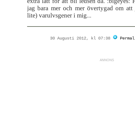
extra lätt för att bli ledsen då. :bigeyes:
jag bara mer och mer övertygad om att 
lite) varulvsgener i mig...
30 Augusti 2012, kl 07:38
Permal