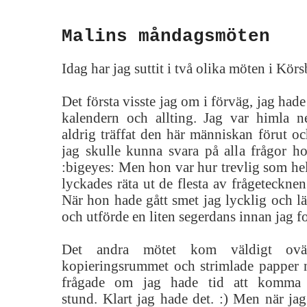
Malins måndagsmöten
Idag har jag suttit i två olika möten i Kör
Det första visste jag om i förväg, jag hade 
kalendern och allting. Jag var himla n
aldrig träffat den här människan förut oc
jag skulle kunna svara på alla frågor h
:bigeyes: Men hon var hur trevlig som hels
lyckades räta ut de flesta av frågetecknen
När hon hade gått smet jag lycklig och l
och utförde en liten segerdans innan jag fo
Det andra mötet kom väldigt ovä
kopieringsrummet och strimlade papper
frågade om jag hade tid att komma
stund. Klart jag hade det. :) Men när jag