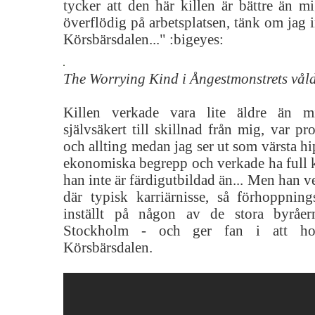
tycker att den här killen är bättre än m
överflödig på arbetsplatsen, tänk om jag i
Körsbärsdalen..." :bigeyes:
The Worrying Kind i Ångestmonstrets våld
Killen verkade vara lite äldre än m
självsäkert till skillnad från mig, var pr
och allting medan jag ser ut som värsta hi
ekonomiska begrepp och verkade ha full kol
han inte är färdigutbildad än... Men han v
där typisk karriärnisse, så förhoppning
inställt på någon av de stora byråe
Stockholm - och ger fan i att hot
Körsbärsdalen.