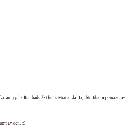
e förrän typ hälften hade åkt hem. Men ändå! Jag blir lika imponerad av
kumt av den. :S