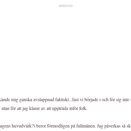
kände mig ganska avslappnad faktiskt...fast vi började i och för sig int
utan för att jag klarar av att uppträda inför folk.
årdagens huvudvärk?) beror förmodligen på fullmånen. Jag påverkas så s