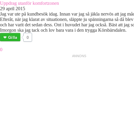
Uppdrag utanför komfortzonen
29 april 2015
Jag var ute på kundbesök idag. Innan var jag så jäkla nervös att jag måd
Efteråt, när jag klarat av situationen, släppte ju spänningarna så då blev 
och har varit det sedan dess. Ont i huvudet har jag också. Bäst att jag s
Imorgon ska jag tack och lov bara vara i den trygga Körsbärsdalen.
Gilla
0
0