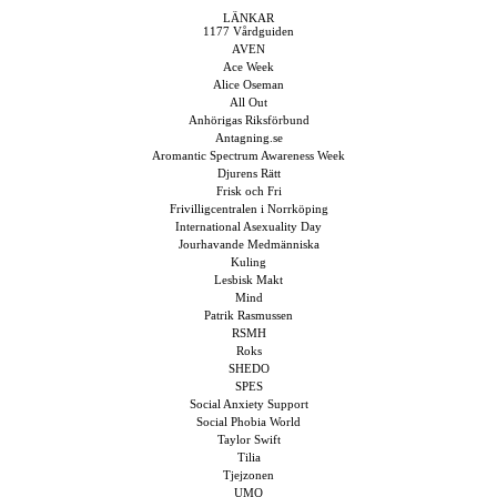
LÄNKAR
1177 Vårdguiden
AVEN
Ace Week
Alice Oseman
All Out
Anhörigas Riksförbund
Antagning.se
Aromantic Spectrum Awareness Week
Djurens Rätt
Frisk och Fri
Frivilligcentralen i Norrköping
International Asexuality Day
Jourhavande Medmänniska
Kuling
Lesbisk Makt
Mind
Patrik Rasmussen
RSMH
Roks
SHEDO
SPES
Social Anxiety Support
Social Phobia World
Taylor Swift
Tilia
Tjejzonen
UMO