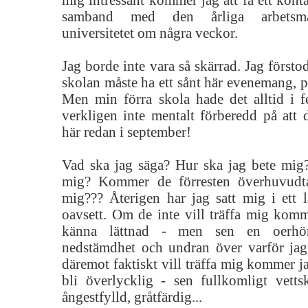
mig intressant kommer jag att få ett kon
samband med den årliga arbetsma
universitetet om några veckor.
Jag borde inte vara så skärrad. Jag försto
skolan måste ha ett sånt här evenemang, p
Men min förra skola hade det alltid i fe
verkligen inte mentalt förberedd på att 
här redan i september!
Vad ska jag säga? Hur ska jag bete mig
mig? Kommer de förresten överhuvudtag
mig??? Återigen har jag satt mig i ett l
oavsett. Om de inte vill träffa mig komm
känna lättnad - men sen en oerhör
nedstämdhet och undran över varför ja
däremot faktiskt vill träffa mig kommer j
bli överlycklig - sen fullkomligt vetts
ångestfylld, gråtfärdig...