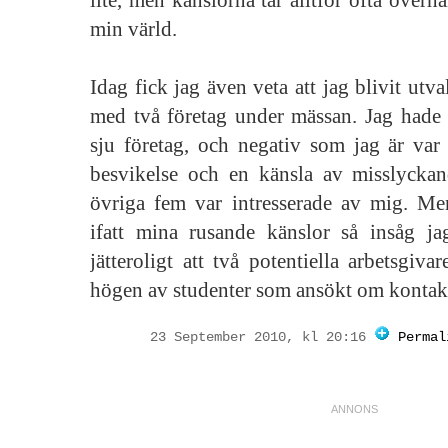
lite, men känslorna tar alltför ofta överh
min värld.
Idag fick jag även veta att jag blivit utva
med två företag under mässan. Jag hade s
sju företag, och negativ som jag är var 
besvikelse och en känsla av misslyckan
övriga fem var intresserade av mig. M
ifatt mina rusande känslor så insåg jag
jätteroligt att två potentiella arbetsgiva
högen av studenter som ansökt om kontak
23 September 2010, kl 20:16
Permal