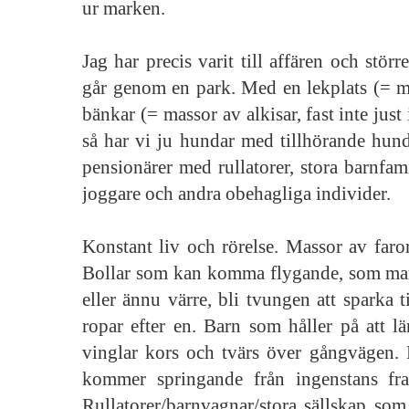
ur marken.
Jag har precis varit till affären och stör
går genom en park. Med en lekplats (= m
bänkar (= massor av alkisar, fast inte just 
så har vi ju hundar med tillhörande hund
pensionärer med rullatorer, stora barnfa
joggare och andra obehagliga individer.
Konstant liv och rörelse. Massor av faror
Bollar som kan komma flygande, som man
eller ännu värre, bli tvungen att sparka t
ropar efter en. Barn som håller på att lä
vinglar kors och tvärs över gångvägen.
kommer springande från ingenstans fr
Rullatorer/barnvagnar/stora sällskap som