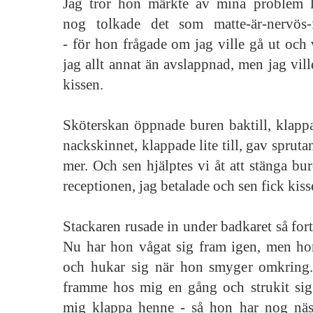
Jag tror hon märkte av mina problem 
nog tolkade det som matte-är-nervös-för
- för hon frågade om jag ville gå ut och 
jag allt annat än avslappnad, men jag vill
kissen.
Sköterskan öppnade buren baktill, klappa
nackskinnet, klappade lite till, gav sprut
mer. Och sen hjälptes vi åt att stänga bure
receptionen, jag betalade och sen fick kis
Stackaren rusade in under badkaret så for
Nu har hon vågat sig fram igen, men hon
och hukar sig när hon smyger omkring.
framme hos mig en gång och strukit sig
mig klappa henne - så hon har nog näst