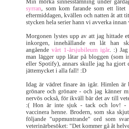
Min mörka sinnesstämning under gårdag
syrran
, som kom farande som ett litet 
eftermiddagen, kvällen och natten åt att tit
stycken hela serier hann vi avverka innan v
Morgonen lystes upp av att jag hittade e
inkorgen, innehållande en låt han skr
angående
vårt 1-årsjubileum igår
. :) Jag
man lägger upp låtar på bloggen (som i
eller Spotify), annars skulle jag ha gjort
jättemycket i alla fall! :D
Idag är vädret finare än igår. Himlen är b
grönare och grönare - och jag känner m
nervös också, för ikväll bär det av till ve
:( Hon är inte sjuk - tack och lov! -
vaccinera henne. Brodern, som ska skjut
följande "uppmuntrande" ord som sva
veterinärbesöket: "Det kommer gå åt helve