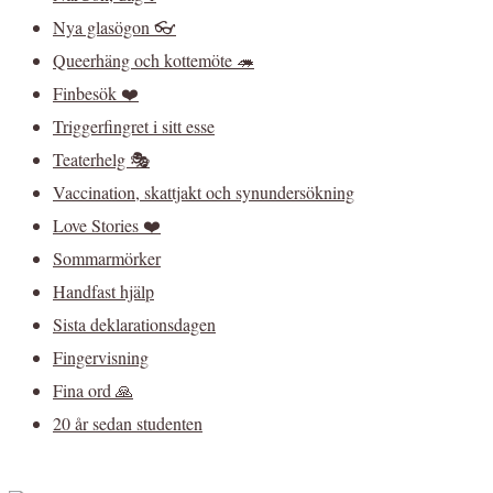
Nya glasögon 👓
Queerhäng och kottemöte 🦔
Finbesök ❤️
Triggerfingret i sitt esse
Teaterhelg 🎭
Vaccination, skattjakt och synundersökning
Love Stories ❤️
Sommarmörker
Handfast hjälp
Sista deklarationsdagen
Fingervisning
Fina ord 🙏
20 år sedan studenten