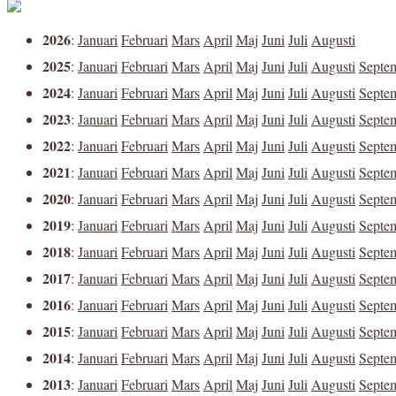
2026
:
Januari
Februari
Mars
April
Maj
Juni
Juli
Augusti
2025
:
Januari
Februari
Mars
April
Maj
Juni
Juli
Augusti
Septe
2024
:
Januari
Februari
Mars
April
Maj
Juni
Juli
Augusti
Septe
2023
:
Januari
Februari
Mars
April
Maj
Juni
Juli
Augusti
Septe
2022
:
Januari
Februari
Mars
April
Maj
Juni
Juli
Augusti
Septe
2021
:
Januari
Februari
Mars
April
Maj
Juni
Juli
Augusti
Septe
2020
:
Januari
Februari
Mars
April
Maj
Juni
Juli
Augusti
Septe
2019
:
Januari
Februari
Mars
April
Maj
Juni
Juli
Augusti
Septe
2018
:
Januari
Februari
Mars
April
Maj
Juni
Juli
Augusti
Septe
2017
:
Januari
Februari
Mars
April
Maj
Juni
Juli
Augusti
Septe
2016
:
Januari
Februari
Mars
April
Maj
Juni
Juli
Augusti
Septe
2015
:
Januari
Februari
Mars
April
Maj
Juni
Juli
Augusti
Septe
2014
:
Januari
Februari
Mars
April
Maj
Juni
Juli
Augusti
Septe
2013
:
Januari
Februari
Mars
April
Maj
Juni
Juli
Augusti
Septe