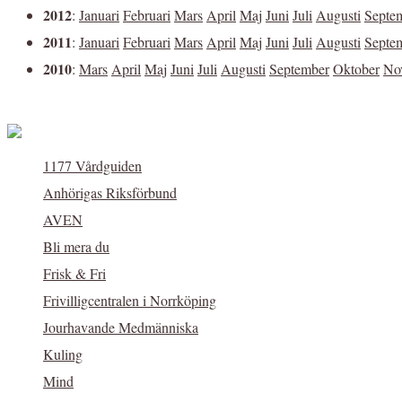
2012
:
Januari
Februari
Mars
April
Maj
Juni
Juli
Augusti
Septe
2011
:
Januari
Februari
Mars
April
Maj
Juni
Juli
Augusti
Septe
2010
:
Mars
April
Maj
Juni
Juli
Augusti
September
Oktober
No
1177 Vårdguiden
Anhörigas Riksförbund
AVEN
Bli mera du
Frisk & Fri
Frivilligcentralen i Norrköping
Jourhavande Medmänniska
Kuling
Mind