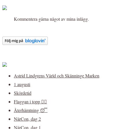
Kommentera gärna något av mina inlägg.
Astrid Lindgrens Värld och Skänninge Marken
1 augusti
Skördetid
Flaggan i topp 🏳️‍🌈
Återhämtning 😴
NärCon, dag 2
NärCon, dag 1