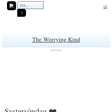
The Worrying Kind
Systersöndag ❤️