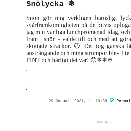
Snölycka ❄
Snön gör mig verkligen barnsligt ly
svårframkomligheten på de bitvis oplogad
jag min vanliga lunchpromenad idag, och 
fram i snön - valde till och med att gör
skottade sträckor. 😉 Det tog ganska lån
ansträngande och mina strumpor blev lite 
FINT och härligt det var! 😊❄❄❄
29 Januari 2021, kl 19:38
Permal