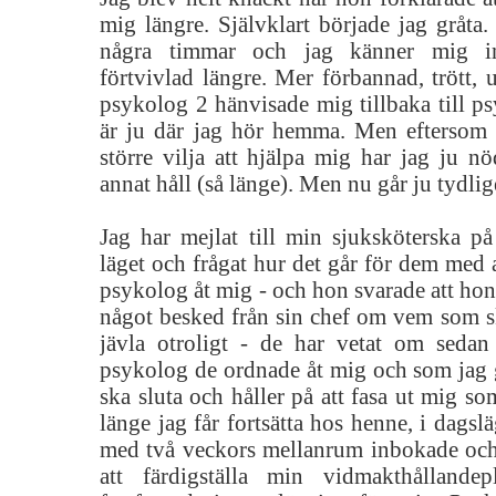
mig längre. Självklart började jag gråta
några timmar och jag känner mig int
förtvivlad längre. Mer förbannad, trött, 
psykolog 2 hänvisade mig tillbaka till psy
är ju där jag hör hemma. Men eftersom 
större vilja att hjälpa mig har jag ju n
annat håll (så länge). Men nu går ju tydlig
Jag har mejlat till min sjuksköterska på
läget och frågat hur det går för dem med 
psykolog åt mig - och hon svarade att hon 
något besked från sin chef om vem som sk
jävla otroligt - de har vetat om sed
psykolog de ordnade åt mig och som jag 
ska sluta och håller på att fasa ut mig so
länge jag får fortsätta hos henne, i dagslä
med två veckors mellanrum inbokade och
att färdigställa min vidmakthålland