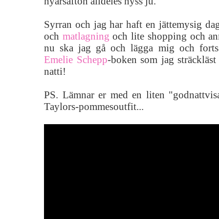
nyårsafton alldeles nyss ju.
Syrran och jag har haft en jättemysig da
och
matlagning
och lite shopping och ann
nu ska jag gå och lägga mig och fortsä
Emelie Schepp
-boken som jag sträckläst
natti!
PS. Lämnar er med en liten "godnattvi
Taylors-pommesoutfit...