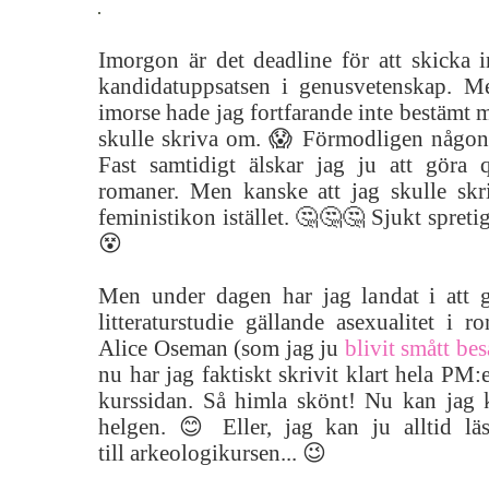
Imorgon är det deadline för att skicka 
kandidatuppsatsen i genusvetenskap. M
imorse hade jag fortfarande inte bestämt m
skulle skriva om. 😱 Förmodligen någont
Fast samtidigt älskar jag ju att göra 
romaner. Men kanske att jag skulle sk
feministikon istället. 🤔🤔🤔 Sjukt spretig
😵
Men under dagen har jag landat i att 
litteraturstudie gällande asexualitet i
Alice Oseman (som jag ju
blivit smått bes
nu har jag faktiskt skrivit klart hela PM:
kurssidan. Så himla skönt! Nu kan jag 
helgen. 😊 Eller, jag kan ju alltid läsa
till arkeologikursen... 😉