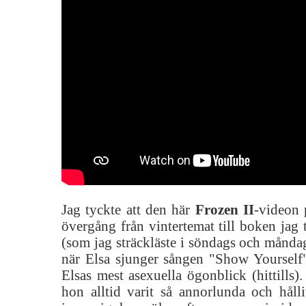
Jag tyckte att den här
Frozen II
-videon 
övergång från vintertemat till boken jag
(som jag sträckläste i söndags och månda
när Elsa sjunger sången "Show Yourself",
Elsas mest asexuella ögonblick (hittills).
hon alltid varit så annorlunda och hålli