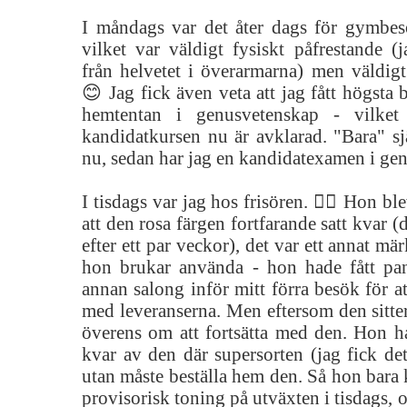
I måndags var det åter dags för gymbe
vilket var väldigt fysiskt påfrestande (
från helvetet i överarmarna) men väldigt
😊 Jag fick även veta att jag fått högsta 
hemtentan i genusvetenskap - vilket
kandidatkursen nu är avklarad. "Bara" sj
nu, sedan har jag en kandidatexamen i ge
I tisdags var jag hos frisören. 💇‍♀️ Hon b
att den rosa färgen fortfarande satt kvar 
efter ett par veckor), det var ett annat m
hon brukar använda - hon hade fått pa
annan salong inför mitt förra besök för 
med leveranserna. Men eftersom den sitte
överens om att fortsätta med den. Hon h
kvar av den där supersorten (jag fick det
utan måste beställa hem den. Så hon bara k
provisorisk toning på utväxten i tisdags, o