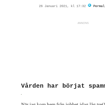
26 Januari 2021, kl 17:32
Permal
Vården har börjat spam
När jag kom hem från jobbet idag låg tre(!