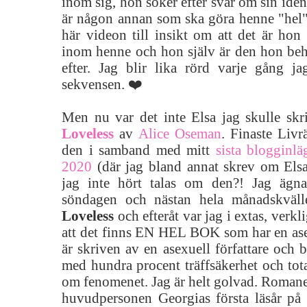
inom sig, hon söker efter svar om sin identi
är någon annan som ska göra henne "he
här videon till insikt om att det är hon 
inom henne och hon själv är den hon behö
efter. Jag blir lika rörd varje gång ja
sekvensen. ❤️
Men nu var det inte Elsa jag skulle sk
Loveless
av
Alice Oseman
. Finaste Liv
den i samband med mitt
sista blogginl
2020
(där jag bland annat skrev om Elsa).
jag inte hört talas om den?! Jag ägna
söndagen och nästan hela månadskvälle
Loveless
och efteråt var jag i extas, verkl
att det finns EN HEL BOK som har en as
är skriven av en asexuell författare och b
med hundra procent träffsäkerhet och tota
om fenomenet. Jag är helt golvad. Romane
huvudpersonen Georgias första läsår på u