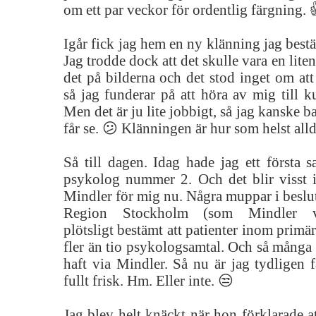
om ett par veckor för ordentlig färgning. 
Igår fick jag hem en ny klänning jag bestä
Jag trodde dock att det skulle vara en liten 
det på bilderna och det stod inget om att 
så jag funderar på att höra av mig till k
Men det är ju lite jobbigt, så jag kanske ba
får se. 😕 Klänningen är hur som helst all
Så till dagen. Idag hade jag ett första 
psykolog nummer 2. Och det blir visst i
Mindler för mig nu. Några muppar i besluts
Region Stockholm (som Mindler v
plötsligt bestämt att patienter inom primä
fler än tio psykologsamtal. Och så många 
haft via Mindler. Så nu är jag tydligen 
fullt frisk. Hm. Eller inte. 😒
Jag blev helt knäckt när hon förklarade at