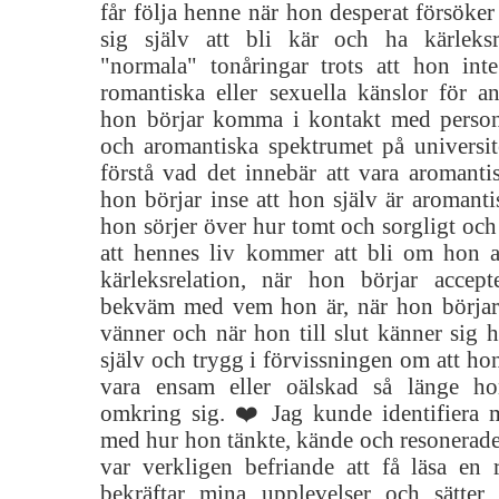
får följa henne när hon desperat försöker
sig själv att bli kär och ha kärleksr
"normala" tonåringar trots att hon int
romantiska eller sexuella känslor för a
hon börjar komma i kontakt med person
och aromantiska spektrumet på universite
förstå vad det innebär att vara aromanti
hon börjar inse att hon själv är aromanti
hon sörjer över hur tomt och sorgligt och
att hennes liv kommer att bli om hon a
kärleksrelation, när hon börjar accep
bekväm med vem hon är, när hon börjar
vänner och när hon till slut känner sig he
själv och trygg i förvissningen om att h
vara ensam eller oälskad så länge h
omkring sig. ❤️ Jag kunde identifiera 
med hur hon tänkte, kände och resonerad
var verkligen befriande att få läsa en
bekräftar mina upplevelser och sätter 