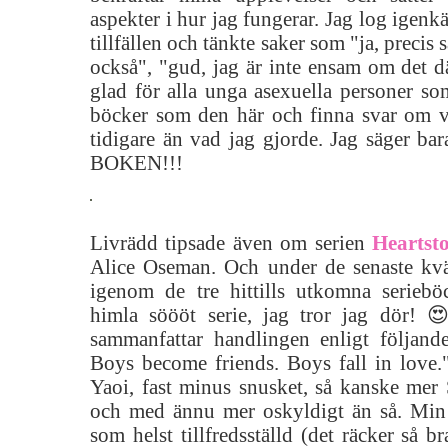
aspekter i hur jag fungerar. Jag log igenk
tillfällen och tänkte saker som "ja, precis 
också", "gud, jag är inte ensam om det dä
glad för alla unga asexuella personer s
böcker som den här och finna svar om vi
tidigare än vad jag gjorde. Jag säger
BOKEN!!!
Livrädd tipsade även om serien
Heartst
Alice Oseman. Och under de senaste kväl
igenom de tre hittills utkomna serieb
himla söööt serie, jag tror jag dör! 
sammanfattar handlingen enligt följan
Boys become friends. Boys fall in love.
Yaoi, fast minus snusket, så kanske mer S
och med ännu mer oskyldigt än så. Min 
som helst tillfredsställd (det räcker så b