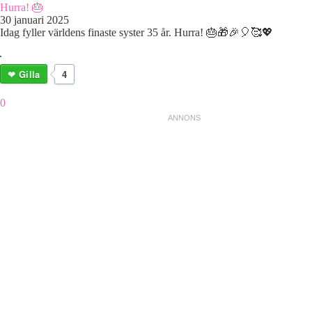
Hurra! 🎂
30 januari 2025
Idag fyller världens finaste syster 35 år. Hurra! 🎂🎁🎉🎈🥰💖
Gilla
4
0