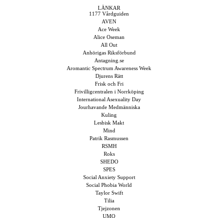
LÄNKAR
1177 Vårdguiden
AVEN
Ace Week
Alice Oseman
All Out
Anhörigas Riksförbund
Antagning.se
Aromantic Spectrum Awareness Week
Djurens Rätt
Frisk och Fri
Frivilligcentralen i Norrköping
International Asexuality Day
Jourhavande Medmänniska
Kuling
Lesbisk Makt
Mind
Patrik Rasmussen
RSMH
Roks
SHEDO
SPES
Social Anxiety Support
Social Phobia World
Taylor Swift
Tilia
Tjejzonen
UMO