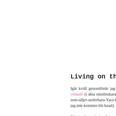
Living on t
Igår kväll genomförde jag
vetande
(i äkta missbrukar
som-säljer-underbara-Yaoi-fi
jag-inte-kommer-bli-lurad).