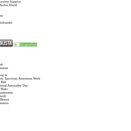
Anxiety Support
Phobia World
en
förbundet
ek
Oseman
ng.se
tic Spectrum Awareness Week
 Rätt
tional Asexuality Day
k Makt
Rasmussen
Swift
 Benoit
teatern