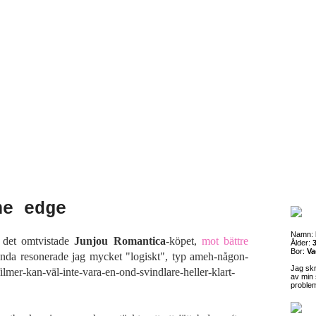
he edge
Namn:
 det omtvistade
Junjou Romantica
-köpet,
mot bättre
Ålder:
3
Bor:
Va
anda resonerade jag mycket "logiskt", typ ameh-någon-
Jag sk
lmer-kan-väl-inte-vara-en-ond-svindlare-heller-klart-
av min 
proble