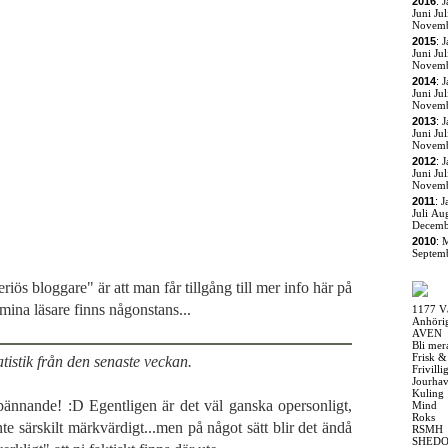
2016
:
J
Juni
Jul
Novem
2015
:
J
Juni
Jul
Novem
2014
:
J
Juni
Jul
Novem
2013
:
J
Juni
Jul
Novem
2012
:
J
Juni
Jul
Novem
2011
:
J
Juli
Aug
Decemb
2010
:
M
Septem
riös bloggare" är att man får tillgång till mer info här på
 mina läsare finns någonstans...
1177 V
Anhöri
AVEN
Bli mer
Frisk &
atistik från den senaste veckan.
Frivill
Jourha
Kuling
spännande! :D Egentligen är det väl ganska opersonligt,
Mind
Roks
nte särskilt märkvärdigt...men på något sätt blir det ändå
RSMH
SHED