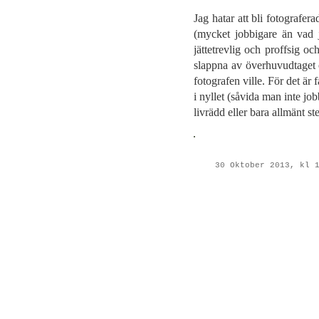
Jag hatar att bli fotografer
(mycket jobbigare än vad ja
jättetrevlig och proffsig oc
slappna av överhuvudtaget o
fotografen ville. För det är 
i nyllet (såvida man inte jo
livrädd eller bara allmänt st
30 Oktober 2013, kl 