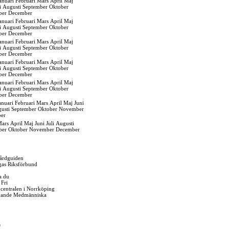
anuari
Februari
Mars
April
Maj
i
Augusti
September
Oktober
ber
December
anuari
Februari
Mars
April
Maj
i
Augusti
September
Oktober
ber
December
anuari
Februari
Mars
April
Maj
i
Augusti
September
Oktober
ber
December
anuari
Februari
Mars
April
Maj
i
Augusti
September
Oktober
ber
December
anuari
Februari
Mars
April
Maj
i
Augusti
September
Oktober
ber
December
anuari
Februari
Mars
April
Maj
Juni
usti
September
Oktober
November
er
ars
April
Maj
Juni
Juli
Augusti
ber
Oktober
November
December
årdguiden
gas Riksförbund
a du
 Fri
igcentralen i Norrköping
vande Medmänniska
O