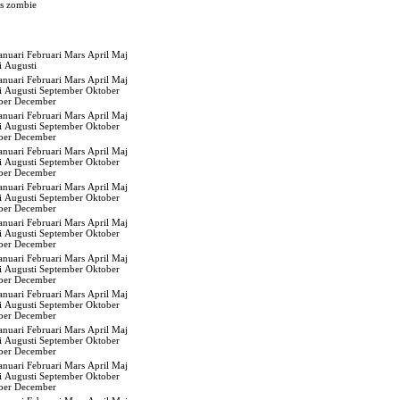
s zombie
anuari
Februari
Mars
April
Maj
i
Augusti
anuari
Februari
Mars
April
Maj
i
Augusti
September
Oktober
ber
December
anuari
Februari
Mars
April
Maj
i
Augusti
September
Oktober
ber
December
anuari
Februari
Mars
April
Maj
i
Augusti
September
Oktober
ber
December
anuari
Februari
Mars
April
Maj
i
Augusti
September
Oktober
ber
December
anuari
Februari
Mars
April
Maj
i
Augusti
September
Oktober
ber
December
anuari
Februari
Mars
April
Maj
i
Augusti
September
Oktober
ber
December
anuari
Februari
Mars
April
Maj
i
Augusti
September
Oktober
ber
December
anuari
Februari
Mars
April
Maj
i
Augusti
September
Oktober
ber
December
anuari
Februari
Mars
April
Maj
i
Augusti
September
Oktober
ber
December