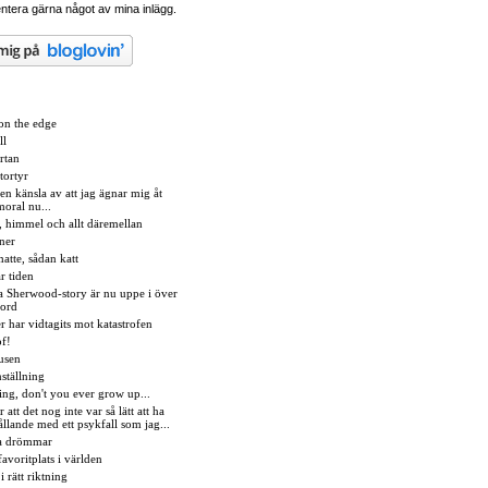
tera gärna något av mina inlägg.
on the edge
ll
rtan
tortyr
 en känsla av att jag ägnar mig åt
oral nu...
, himmel och allt däremellan
ner
atte, sådan katt
r tiden
la Sherwood-story är nu uppe i över
 ord
r har vidtagits mot katastrofen
of!
tusen
nställning
ing, don't you ever grow up...
r att det nog inte var så lätt att ha
ållande med ett psykfall som jag...
ga drömmar
avoritplats i världen
 i rätt riktning