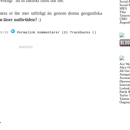
rkligt" att ni faktiskt finns där ute.
Social 
Social 
SPES
Tilia
ntera er lite mer utförligt än genom denna geografiska
Tjejzon
m läser nuförtiden?
:)
UMO
Ångest
19:52
Permalink
Kommentarer (3)
Trackbacks ()
Ace We
Alice 
All Out
Antagni
Aroman
Djurens
Interna
Lesbis
Patrik 
Taylor 
Yasmin
Östgöta
r