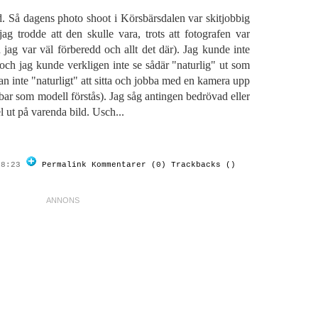
ad. Så dagens photo shoot i Körsbärsdalen var skitjobbig
g trodde att den skulle vara, trots att fotografen var
h jag var väl förberedd och allt det där). Jag kunde inte
ch jag kunde verkligen inte se sådär "naturlig" ut som
fan inte "naturligt" att sitta och jobba med en kamera upp
bbar som modell förstås). Jag såg antingen bedrövad eller
el ut på varenda bild. Usch...
18:23
Permalink
Kommentarer (0)
Trackbacks ()