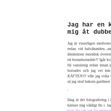
Jag har en 
mig åt dubb
Jag är visserligen medveten
redan vid halvåttatiden...
åtminstone moralisk överen
ett bostadsområde?! Igår kväll
bli vansinnig redan innan 
borrades och jag vet int
KÄFTEN!!!
ville jag vråla 
så jag stod bakom gardinen 
Idag är det fotografering 
känner mig väldigt fin i. J
kort, för tajt och för urringa