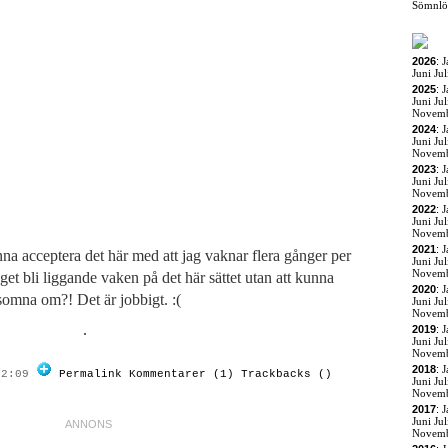
Sömnlö
2026
:
J
Juni
Jul
2025
:
J
Juni
Jul
Novem
2024
:
J
Juni
Jul
Novem
2023
:
J
Juni
Jul
Novem
2022
:
J
Juni
Jul
Novem
2021
:
J
na acceptera det här med att jag vaknar flera gånger per
Juni
Jul
Novem
get bli liggande vaken på det här sättet utan att kunna
2020
:
J
somna om?! Det är jobbigt. :(
Juni
Jul
Novem
2019
:
J
Juni
Jul
Novem
2018
:
J
02:09
Permalink
Kommentarer (1)
Trackbacks ()
Juni
Jul
Novem
2017
:
J
Juni
Jul
Novem