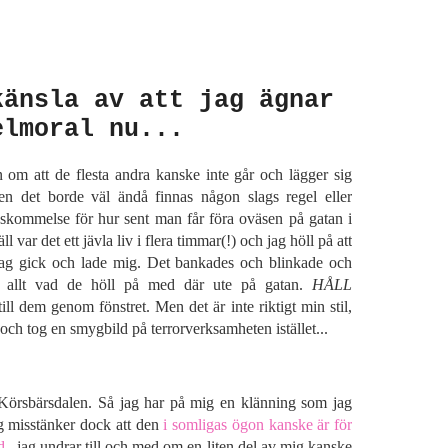
känsla av att jag ägnar
elmoral nu...
 om att de flesta andra kanske inte går och lägger sig
men det borde väl ändå finnas någon slags regel eller
skommelse för hur sent man får föra oväsen på gatan i
 var det ett jävla liv i flera timmar(!) och jag höll på att
jag gick och lade mig. Det bankades och blinkade och
e allt vad de höll på med där ute på gatan.
HÅLL
till dem genom fönstret. Men det är inte riktigt min stil,
och tog en smygbild på terrorverksamheten istället...
i Körsbärsdalen. Så jag har på mig en klänning som jag
ag misstänker dock att den
i somligas ögon kanske är för
d
...jag undrar till och med om en liten del av mig kanske