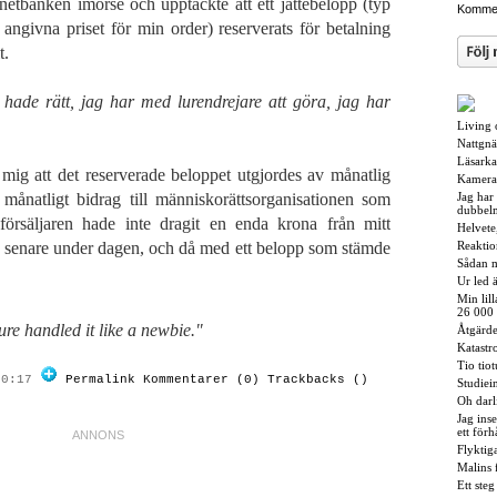
netbanken imorse och upptäckte att ett jättebelopp (typ
Kommen
ngivna priset för min order) reserverats för betalning
t.
 hade rätt, jag har med lurendrejare att göra, jag har
Living 
Nattgnä
Läsarka
 mig att det reserverade beloppet utgjordes av månatlig
Kamera
 månatligt bidrag till människorättsorganisationen som
Jag har
dubbelm
försäljaren hade inte dragit en enda krona från mitt
Helvete
t senare under dagen, och då med ett belopp som stämde
Reaktio
Sådan m
Ur led ä
Min lil
26 000
ure handled it like a newbie."
Åtgärde
Katastr
Tio tio
20:17
Permalink
Kommentarer (0)
Trackbacks ()
Studiei
Oh darl
Jag inse
ett förh
Flykti
Malins f
Ett steg