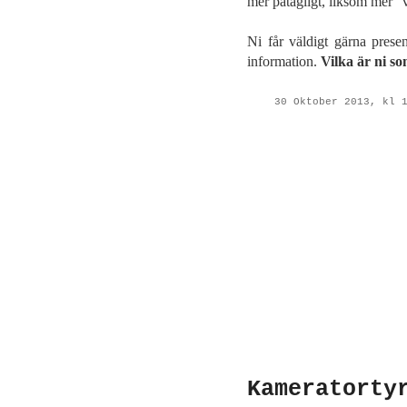
mer påtagligt, liksom mer "ve
Ni får väldigt gärna prese
information.
Vilka är ni so
30 Oktober 2013, kl 
Kameratorty