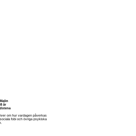
Malin
8 år
dstena
river om hur vardagen påverkas
sociala fobi och övriga psykiska
m.