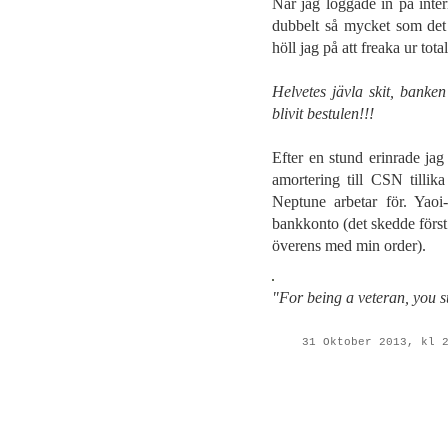
När jag loggade in på inter
dubbelt så mycket som det a
höll jag på att freaka ur total
Helvetes jävla skit, banken
blivit bestulen!!!
Efter en stund erinrade jag
amortering till CSN tillika
Neptune arbetar för. Yaoi-
bankkonto (det skedde förs
överens med min order).
"For being a veteran, you s
31 Oktober 2013, kl 