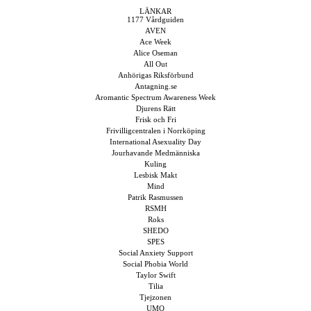
LÄNKAR
1177 Vårdguiden
AVEN
Ace Week
Alice Oseman
All Out
Anhörigas Riksförbund
Antagning.se
Aromantic Spectrum Awareness Week
Djurens Rätt
Frisk och Fri
Frivilligcentralen i Norrköping
International Asexuality Day
Jourhavande Medmänniska
Kuling
Lesbisk Makt
Mind
Patrik Rasmussen
RSMH
Roks
SHEDO
SPES
Social Anxiety Support
Social Phobia World
Taylor Swift
Tilia
Tjejzonen
UMO