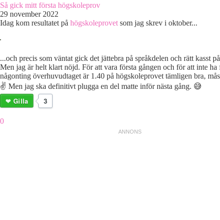
Så gick mitt första högskoleprov
29 november 2022
Idag kom resultatet på
högskoleprovet
som jag skrev i oktober...
...och precis som väntat gick det jättebra på språkdelen och rätt kasst p
Men jag är helt klart nöjd. För att vara första gången och för att inte ha
någonting överhuvudtaget är 1.40 på högskoleprovet tämligen bra, måst
✌️ Men jag ska definitivt plugga en del matte inför nästa gång. 😅
Gilla
3
0