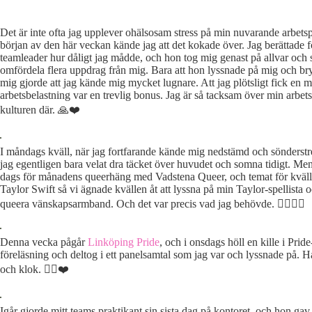
Det är inte ofta jag upplever ohälsosam stress på min nuvarande arbetsp
början av den här veckan kände jag att det kokade över. Jag berättade 
teamleader hur dåligt jag mådde, och hon tog mig genast på allvar och så
omfördela flera uppdrag från mig. Bara att hon lyssnade på mig och b
mig gjorde att jag kände mig mycket lugnare. Att jag plötsligt fick en m
arbetsbelastning var en trevlig bonus. Jag är så tacksam över min arbets
kulturen där. 🙏❤️
I måndags kväll, när jag fortfarande kände mig nedstämd och sönderstr
jag egentligen bara velat dra täcket över huvudet och somna tidigt. Men
dags för månadens queerhäng med Vadstena Queer, och temat för kväll
Taylor Swift så vi ägnade kvällen åt att lyssna på min Taylor-spellista 
queera vänskapsarmband. Och det var precis vad jag behövde. 🏳️‍🌈💖🙏
Denna vecka pågår
Linköping Pride
, och i onsdags höll en kille i Prid
föreläsning och deltog i ett panelsamtal som jag var och lyssnade på. H
och klok. 🏳️‍🌈❤️
Igår gjorde mitt teams praktikant sin sista dag på kontoret, och hon gav