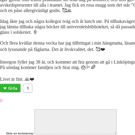
avskedspresenter till alla i teamet. Jag fick en rosa mugg som det står
och en påse allergivänligt godis. 🥰🙏
Idag åkte jag och några kollegor iväg och åt lunch ute. På tillbakaväg
jag lämna tillbaka några böcker till universitetsbiblioteket, så då passade
glass i solskenet. 🍦
Och flera kvällar denna vecka har jag tillbringat i min hängmatta, läsa
och lyssnande på fåglarna. Det är livskvalitet, det. 🥰❤️
Imorgon fyller jag 38 år, och kommer att fira genom att gå i Linköping
På söndag kommer familjen och firar mig. 🎂🏳️‍🌈
Livet är fint. 🙏❤️
Gilla
1
0
Skriv en kommentar