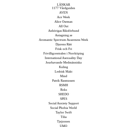
LÄNKAR
1177 Vårdguiden
AVEN
Ace Week
Alice Oseman
All Out
Anhörigas Riksförbund
Antagning.se
Aromantic Spectrum Awareness Week
Djurens Rätt
Frisk och Fri
Frivilligcentralen i Norrköping
International Asexuality Day
Jourhavande Medmänniska
Kuling
Lesbisk Makt
Mind
Patrik Rasmussen
RSMH
Roks
SHEDO
SPES
Social Anxiety Support
Social Phobia World
Taylor Swift
Tilia
Tjejzonen
UMO