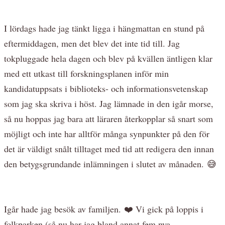
I lördags hade jag tänkt ligga i hängmattan en stund på
eftermiddagen, men det blev det inte tid till. Jag
tokpluggade hela dagen och blev på kvällen äntligen klar
med ett utkast till forskningsplanen inför min
kandidatuppsats i biblioteks- och informationsvetenskap
som jag ska skriva i höst. Jag lämnade in den igår morse,
så nu hoppas jag bara att läraren återkopplar så snart som
möjligt och inte har alltför många synpunkter på den för
det är väldigt snålt tilltaget med tid att redigera den innan
den betygsgrundande inlämningen i slutet av månaden. 😅
Igår hade jag besök av familjen. ❤️ Vi gick på loppis i
folkparken (så nu har jag bland annat fem nya