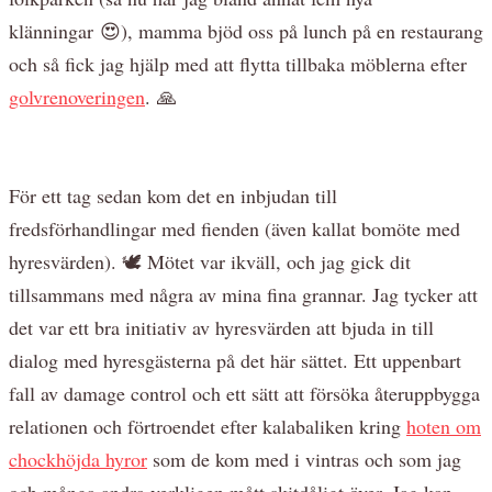
klänningar 😍), mamma bjöd oss på lunch på en restaurang
och så fick jag hjälp med att flytta tillbaka möblerna efter
golvrenoveringen
. 🙏
För ett tag sedan kom det en inbjudan till
fredsförhandlingar med fienden (även kallat bomöte med
hyresvärden). 🕊️ Mötet var ikväll, och jag gick dit
tillsammans med några av mina fina grannar. Jag tycker att
det var ett bra initiativ av hyresvärden att bjuda in till
dialog med hyresgästerna på det här sättet. Ett uppenbart
fall av damage control och ett sätt att försöka återuppbygga
relationen och förtroendet efter kalabaliken kring
hoten om
chockhöjda hyror
som de kom med i vintras och som jag
och många andra verkligen mått skitdåligt över. Jag kan