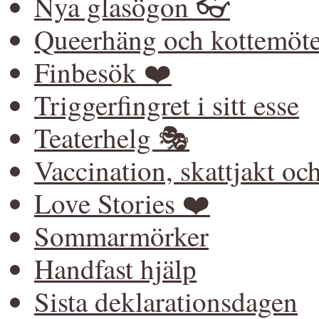
Nya glasögon 👓
Queerhäng och kottemöt
Finbesök ❤️
Triggerfingret i sitt esse
Teaterhelg 🎭
Vaccination, skattjakt o
Love Stories ❤️
Sommarmörker
Handfast hjälp
Sista deklarationsdagen