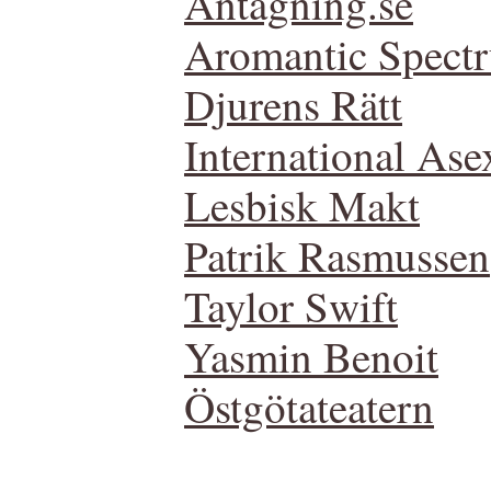
Antagning.se
Aromantic Spect
Djurens Rätt
International Ase
Lesbisk Makt
Patrik Rasmussen
Taylor Swift
Yasmin Benoit
Östgötateatern