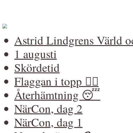
Astrid Lindgrens Värld 
1 augusti
Skördetid
Flaggan i topp 🏳️‍🌈
Återhämtning 😴
NärCon, dag 2
NärCon, dag 1