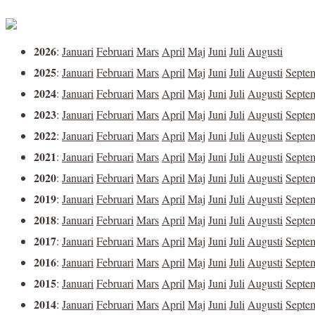
2026
:
Januari
Februari
Mars
April
Maj
Juni
Juli
Augusti
2025
:
Januari
Februari
Mars
April
Maj
Juni
Juli
Augusti
Septe
2024
:
Januari
Februari
Mars
April
Maj
Juni
Juli
Augusti
Septe
2023
:
Januari
Februari
Mars
April
Maj
Juni
Juli
Augusti
Septe
2022
:
Januari
Februari
Mars
April
Maj
Juni
Juli
Augusti
Septe
2021
:
Januari
Februari
Mars
April
Maj
Juni
Juli
Augusti
Septe
2020
:
Januari
Februari
Mars
April
Maj
Juni
Juli
Augusti
Septe
2019
:
Januari
Februari
Mars
April
Maj
Juni
Juli
Augusti
Septe
2018
:
Januari
Februari
Mars
April
Maj
Juni
Juli
Augusti
Septe
2017
:
Januari
Februari
Mars
April
Maj
Juni
Juli
Augusti
Septe
2016
:
Januari
Februari
Mars
April
Maj
Juni
Juli
Augusti
Septe
2015
:
Januari
Februari
Mars
April
Maj
Juni
Juli
Augusti
Septe
2014
:
Januari
Februari
Mars
April
Maj
Juni
Juli
Augusti
Septe