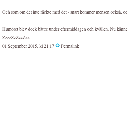
Och som om det inte räckte med det - snart kommer mensen också, och 
Humöret blev dock bättre under eftermiddagen och kvällen. Nu känner ja
ZzzzZzZzzZzz.
01 September 2015, kl 21:17
Permalink