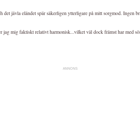
det jävla eländet spär säkerligen ytterligare på mitt sorgmod. Ingen 
g mig faktiskt relativt harmonisk...vilket väl dock främst har med sömn