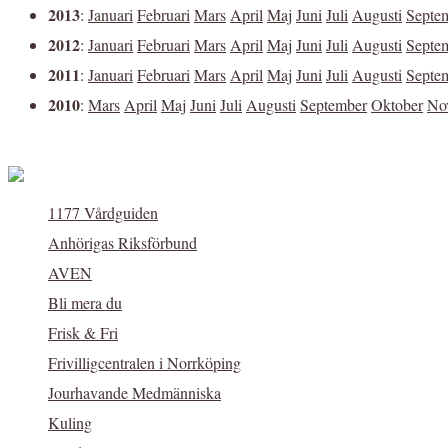
2013
:
Januari
Februari
Mars
April
Maj
Juni
Juli
Augusti
Septe
2012
:
Januari
Februari
Mars
April
Maj
Juni
Juli
Augusti
Septe
2011
:
Januari
Februari
Mars
April
Maj
Juni
Juli
Augusti
Septe
2010
:
Mars
April
Maj
Juni
Juli
Augusti
September
Oktober
No
1177 Vårdguiden
Anhörigas Riksförbund
AVEN
Bli mera du
Frisk & Fri
Frivilligcentralen i Norrköping
Jourhavande Medmänniska
Kuling