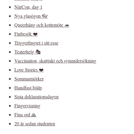
NärCon, dag 1
Nya glasögon 👓
Queerhäng och kottemöte 🦔
Finbesök ❤️
Triggerfingret i sitt esse
Teaterhelg 🎭
Vaccination, skattjakt och synundersökning
Love Stories ❤️
Sommarmörker
Handfast hjälp
Sista deklarationsdagen
Fingervisning
Fina ord 🙏
20 år sedan studenten