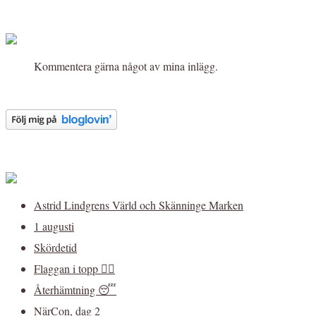
Kommentera gärna något av mina inlägg.
Astrid Lindgrens Värld och Skänninge Marken
1 augusti
Skördetid
Flaggan i topp 🏳️‍🌈
Återhämtning 😴
NärCon, dag 2