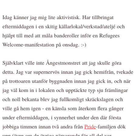
Idag känner jag mig lite aktivistisk. Har tillbringat
eftermiddagen i en skitig källarlokal/verkstad/ateljé och
hjälpt till med att måla banderoller inför en Refugees
Welcome-manifestation på onsdag. :-)
Självklart ville inte Ångestmonstret att jag skulle göra
detta. Jag var supernervös innan jag gick hemifrån, tvekade
på trottoaren utanför byggnaden innan jag gick in, och när
jag väl kom in i lokalen och upptäckte typ sju främlingar
och noll bekanta blev jag fullkomligt skräckslagen och
ville gå hem igen - en känsla som återkom flera gånger
under eftermiddagen, i synnerhet under den där första
jobbiga timmen innan två andra från
Pride
-familjen dök
upp (även om de övriga närvarande för all del var