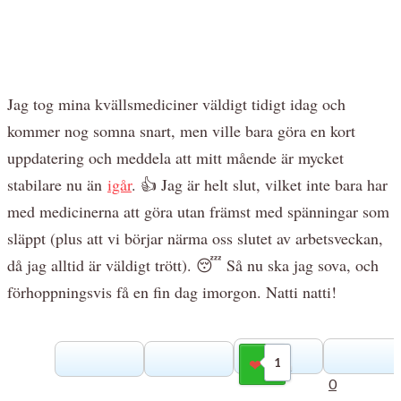
Jag tog mina kvällsmediciner väldigt tidigt idag och
kommer nog somna snart, men ville bara göra en kort
uppdatering och meddela att mitt mående är mycket
stabilare nu än
igår
. 👍 Jag är helt slut, vilket inte bara har
med medicinerna att göra utan främst med spänningar som
släppt (plus att vi börjar närma oss slutet av arbetsveckan,
då jag alltid är väldigt trött). 😴 Så nu ska jag sova, och
förhoppningsvis få en fin dag imorgon. Natti natti!
1
Gilla
0