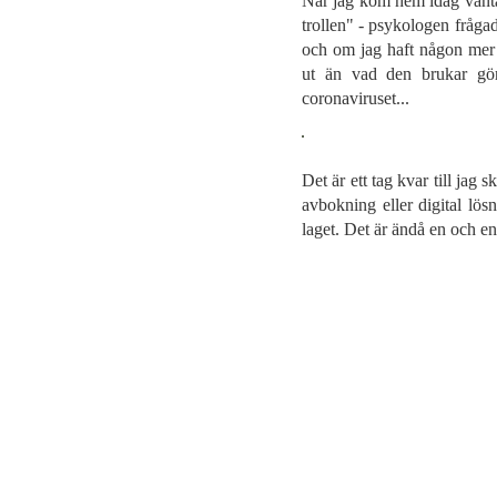
När jag kom hem idag väntad
trollen" - psykologen fråga
och om jag haft någon mer 
ut än vad den brukar gö
coronaviruset...
Det är ett tag kvar till jag s
avbokning eller digital lös
laget. Det är ändå en och e