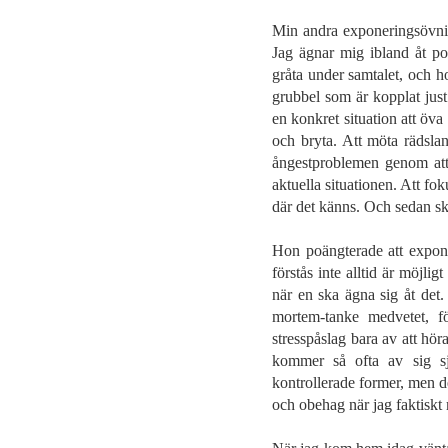
Min andra exponeringsövni
Jag ägnar mig ibland åt po
gråta under samtalet, och ho
grubbel som är kopplat just ti
en konkret situation att öv
och bryta. Att möta rädslan
ångestproblemen genom att 
aktuella situationen. Att fo
där det känns. Och sedan ski
Hon poängterade att exponer
förstås inte alltid är möjlig
när en ska ägna sig åt det.
mortem-tanke medvetet, fö
stresspåslag bara av att hör
kommer så ofta av sig sj
kontrollerade former, men de
och obehag när jag faktiskt 