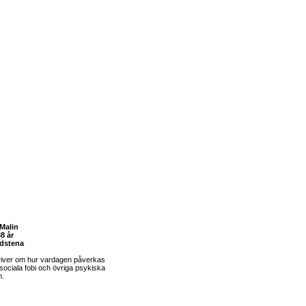
Malin
8 år
dstena
river om hur vardagen påverkas
sociala fobi och övriga psykiska
m.