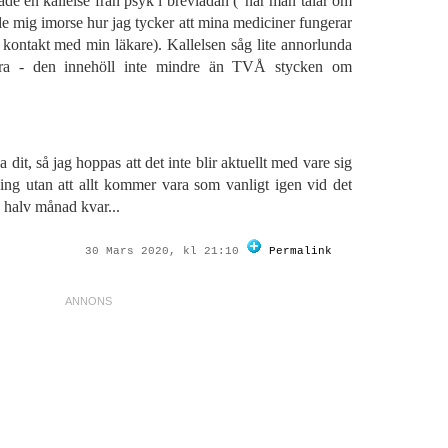
e en kallelse från psyk i brevlådan ("när man talar om
de mig imorse hur jag tycker att mina mediciner fungerar
kontakt med min läkare). Kallelsen såg lite annorlunda
ra - den innehöll inte mindre än TVÅ stycken om
ka dit, så jag hoppas att det inte blir aktuellt med vare sig
ning utan att allt kommer vara som vanligt igen vid det
n halv månad kvar...
30 Mars 2020, kl 21:10
Permalink