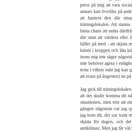
press på mig att vara socia
annars kan överlåta på andr
att hantera den där sit
träningslokalen. Att stanna 
bästa chans att smita därifrå
där utan att värdera eller 
håller på med - att skjuta 
känns i kroppen och låta kän
inom mig inte säger någontin
inte behöver agera i enligh
testa i vilken mån jag kan g
att svara på ångesten) än på 
Jag gick till träningslokal
att det skulle komma dit nå
situationen, men trist att m
gången någonsin var jag sj
jag kom dit, det var tomt m
skjuta för dagen, och det
antiklimax. Men jag får väl