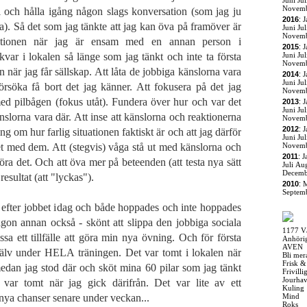
Juni
Jul
Novem
l och hålla igång någon slags konversation (som jag ju
2016
:
J
a). Så det som jag tänkte att jag kan öva på framöver är
Juni
Jul
Novem
uationen när jag är ensam med en annan person i
2015
:
J
kvar i lokalen så länge som jag tänkt och inte ta första
Juni
Jul
Novem
n när jag får sällskap. Att låta de jobbiga känslorna vara
2014
:
J
Juni
Jul
försöka få bort det jag känner. Att fokusera på det jag
Novem
med pilbågen (fokus utåt). Fundera över hur och var det
2013
:
J
Juni
Jul
slorna vara där. Att inse att känslorna och reaktionerna
Novem
2012
:
J
g om hur farlig situationen faktiskt är och att jag därför
Juni
Jul
et med dem. Att (stegvis) våga stå ut med känslorna och
Novem
2011
:
J
öra det. Och att öva mer på beteenden (att testa nya sätt
Juli
Aug
Decemb
resultat (att "lyckas").
2010
:
M
Septem
en efter jobbet idag och både hoppades och inte hoppades
gon annan också - skönt att slippa den jobbiga sociala
1177 V
issa ett tillfälle att göra min nya övning. Och för första
Anhöri
AVEN
älv under HELA träningen. Det var tomt i lokalen när
Bli mer
Frisk &
edan jag stod där och sköt mina 60 pilar som jag tänkt
Frivill
Jourha
 var tomt när jag gick därifrån. Det var lite av ett
Kuling
 nya chanser senare under veckan...
Mind
Roks