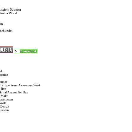
O
Anxiety Support
Phobia World
en
förbundet
ek
Oseman
ng.se
tic Spectrum Awareness Week
 Rätt
tional Asexuality Day
k Makt
Rasmussen
Swift
 Benoit
teatern