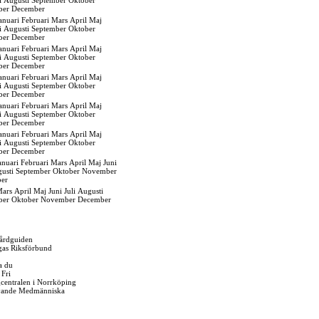
i
Augusti
September
Oktober
ber
December
anuari
Februari
Mars
April
Maj
i
Augusti
September
Oktober
ber
December
anuari
Februari
Mars
April
Maj
i
Augusti
September
Oktober
ber
December
anuari
Februari
Mars
April
Maj
i
Augusti
September
Oktober
ber
December
anuari
Februari
Mars
April
Maj
i
Augusti
September
Oktober
ber
December
anuari
Februari
Mars
April
Maj
i
Augusti
September
Oktober
ber
December
anuari
Februari
Mars
April
Maj
Juni
usti
September
Oktober
November
er
ars
April
Maj
Juni
Juli
Augusti
ber
Oktober
November
December
årdguiden
gas Riksförbund
a du
 Fri
igcentralen i Norrköping
vande Medmänniska