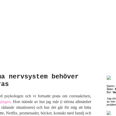
ma nervsystem behöver
ras
Namn:
Ålder:
3
Bor:
Va
d psykologen och vi fortsatte prata om coronakrisen,
Jag sk
 gången
. Hon stämde av hur jag mår (i största allmänhet
av min 
proble
ådande situationen) och hur det går för mig att hitta
tte, Netflix, promenader, böcker, kontakt med familj och