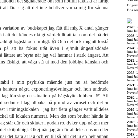
tuationen det signalerade om som hotfull faktiskt är farlig
Sista d
Fingerv
t att lära sig att det inte behöver varna mig för sådana
Fina or
 variation av budskapet jag fått till mig X antal gånger
2026
:
J
Juni
Jul
t att det kändes riktigt värdefullt att tala om det på det
2025
:
J
Juni
Jul
väldigt logiskt och rimligt. 👍 Och det fick mig att förstå
Novem
va på att ha fokus utåt även i ej/milt ångestladdade
2024
:
J
Juni
Jul
gå lättare att bryta när jag väl hamnar i stark ångest. Att
Novem
2023
:
J
s läskigt, att våga stå ut med den jobbiga känslan och
Juni
Jul
Novem
2022
:
J
Juni
Jul
Novem
 stabil i mitt psykiska mående just nu så bedömde
2021
:
J
n hantera några exponeringsövningar och hon undrade
Juni
Jul
Novem
 Jag föreslog en situation på bågskytteklubben. 🏹 All
2020
:
J
Juni
Jul
älld sedan ett tag tillbaka på grund av viruset och det är
Novem
t i träningslokalen - jag har flera gånger varit alldeles
2019
:
J
Juni
Jul
ckel till lokalen numera). Men det som brukar hända är
Novem
r jag står där och skjuter i godan ro, dyker upp någon mer
2018
:
J
Juni
Jul
det skitjobbigt. Okej när jag är där alldeles ensam eller
Novem
2017
:
J
är det bara är jag och en till så blir det ju en helt annan