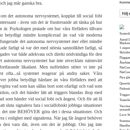
 och jag mår ganska bra.
Kommen
om det autonoma nervsystemet, kopplat till social fobi
intressant - även om det är frustrerande att tänka på hur
 är. Psykologen pratade om hur våra förfäders tillvaro
Systerd
 var betydligt mindre komplicerad än vad vår moderna
Astrid 
m fungerade det autonoma nervsystemet mer eller mindre
Marken
e farligt så var det med största sannolikhet farligt, så
1 augus
Skördet
ggades var både adekvata och direkt nödvändiga för den
Flaggan i
t autonoma nervsystemet har inte utvecklats nämnvärt
Återhä
ortfarande likadant. Men nuförtiden stöter vi inte på
NärCon
NärCon
rst ofta...så systemet reagerar på andra saker. Våra
Nya gl
er jobba betydligt hårdare än våra förfäders med att
Queerh
öra vad som kan sållas bort som ofarligt och vad som
Finbesö
ktion, och det händer lätt att triggers blandas ihop med
Triggerf
 vad som händer vid social fobi och ångest. Och för att få
Teaterh
t sluta signalera fara i socialfobiskt jobbiga situationer
Vaccina
synund
tt det inte BEHÖVER göra det i dessa situationer. Och
Love St
era i enlighet med signalerna. När jag får ångest behöver
Somma
a den vara där, även om det är jobbigt. Om jag inte
Handfas