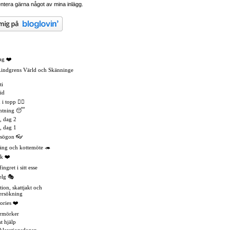
tera gärna något av mina inlägg.
ag ❤️
Lindgrens Värld och Skänninge
ti
id
 topp 🏳️‍🌈
mtning 😴
, dag 2
, dag 1
asögon 👓
äng och kottemöte 🦔
k ❤️
ingret i sitt esse
elg 🎭
tion, skattjakt och
ersökning
ories ❤️
rmörker
t hjälp