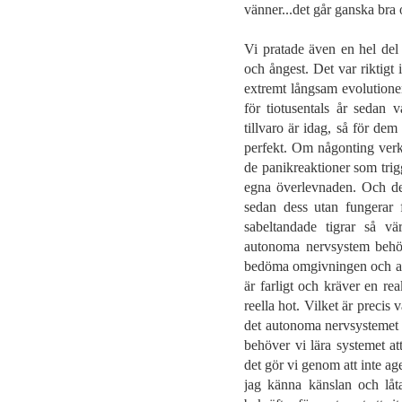
vänner...det går ganska bra
Vi pratade även en hel del 
och ångest. Det var riktigt 
extremt långsam evolutionen
för tiotusentals år sedan
tillvaro är idag, så för de
perfekt. Om någonting verkad
de panikreaktioner som tri
egna överlevnaden. Och de
sedan dess utan fungerar f
sabeltandade tigrar så vä
autonoma nervsystem behöv
bedöma omgivningen och avg
är farligt och kräver en rea
reella hot. Vilket är precis
det autonoma nervsystemet at
behöver vi lära systemet a
det gör vi genom att inte ag
jag känna känslan och låt