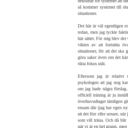
bekräftar för systemet att si
så kommer systemet till slu
situationer.
Det här är väl egentligen en
redan, men jag tyckte faktisk
här sättet. För mig blev det 
vikten av att fortsätta ö
situationer, för att det ska 
göra saker även om det känn
rikta fokus utåt.
Eftersom jag är relativt
psykologen att jag nog ka
om jag hade några förslag.
officiell träning är ju inst
överhuvudtaget tämligen gles
ensam där (jag har egen ny
att det förr eller senare, nä
som vill träna. Och då blir 
när vi är en hel grupp, men n