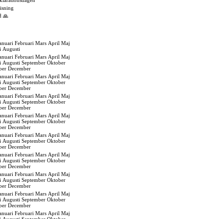
eklarationsdagen
isning
d 🙏
anuari
Februari
Mars
April
Maj
i
Augusti
anuari
Februari
Mars
April
Maj
i
Augusti
September
Oktober
ber
December
anuari
Februari
Mars
April
Maj
i
Augusti
September
Oktober
ber
December
anuari
Februari
Mars
April
Maj
i
Augusti
September
Oktober
ber
December
anuari
Februari
Mars
April
Maj
i
Augusti
September
Oktober
ber
December
anuari
Februari
Mars
April
Maj
i
Augusti
September
Oktober
ber
December
anuari
Februari
Mars
April
Maj
i
Augusti
September
Oktober
ber
December
anuari
Februari
Mars
April
Maj
i
Augusti
September
Oktober
ber
December
anuari
Februari
Mars
April
Maj
i
Augusti
September
Oktober
ber
December
anuari
Februari
Mars
April
Maj