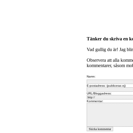
Tänker du skriva en 
Vad gullig du är! Jag bli
Observera att alla komm
kommentarer, såsom mobb
Namn:
E-postadress: (publiceras ej)
URL/Bloggadress:
Kommentar: