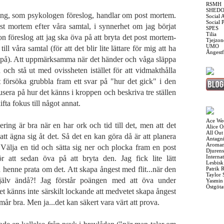
RSMH
SHED
ng, som psykologen föreslog, handlar om post mortem.
Social 
Social 
st mortem efter våra samtal, i synnerhet om jag börjat
SPES
Tilia
n föreslog att jag ska öva på att bryta det post mortem-
Tjejzon
UMO
ll våra samtal (för att det blir lite lättare för mig att ha
Ångest
a på). Att uppmärksamma när det händer och våga släppa
 och stå ut med ovissheten istället för att vidmakthålla
försöka grubbla fram ett svar på "hur det gick" i den
kusera på hur det känns i kroppen och beskriva tre ställen
fta fokus till något annat.
Ace We
ing är bra när en har ork och tid till det, men att det
Alice 
All Out
t att ägna sig åt det. Så det en kan göra då är att planera
Antagni
Aroman
 Välja en tid och sätta sig ner och plocka fram en post
Djurens
Interna
r att sedan öva på att bryta den. Jag fick lite lätt
Lesbis
a henne prata om det. Att skapa ångest med flit...när den
Patrik 
Taylor 
älv ändå?! Jag förstår poängen med att öva under
Yasmin
Östgöta
t känns inte särskilt lockande att medvetet skapa ångest
mår bra. Men ja...det kan säkert vara värt att prova.