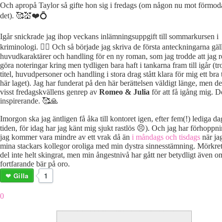
Och apropå Taylor så gifte hon sig i fredags (om någon nu mot förmod
det). 🥰💒❤️💍
Igår snickrade jag ihop veckans inlämningsuppgift till sommarkursen i
kriminologi. 🕵️‍♀️ Och så började jag skriva de första anteckningarna gä
huvudkaraktärer och handling för en ny roman, som jag trodde att jag r
göra noteringar kring men tydligen bara haft i tankarna fram till igår (tr
titel, huvudpersoner och handling i stora drag stått klara för mig ett bra 
här laget). Jag har funderat på den här berättelsen väldigt länge, men d
visst fredagskvällens genrep av
Romeo & Julia
för att få igång mig. D
inspirerande. 🥰🙏
Imorgon ska jag äntligen få åka till kontoret igen, efter fem(!) lediga da
tiden, för idag har jag känt mig sjukt rastlös 😣). Och jag har förhoppn
jag kommer vara mindre av ett vrak då än
i måndags och tisdags
när ja
mina stackars kollegor oroliga med min dystra sinnesstämning. Mörkret 
del inte helt skingrat, men min ångestnivå har gått ner betydligt även o
fortfarande bär på oro.
Gilla
1
0