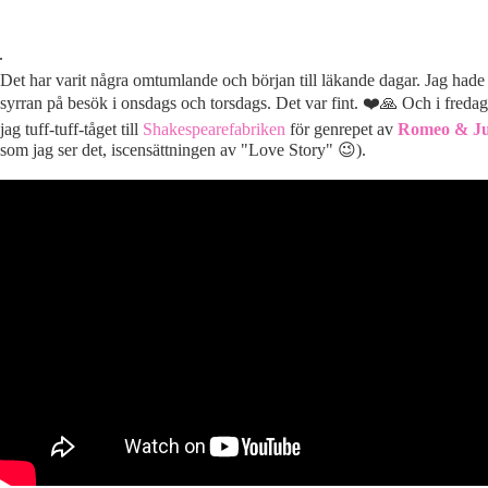
Det har varit några omtumlande och början till läkande dagar. Jag ha
syrran på besök i onsdags och torsdags. Det var fint. ❤️🙏 Och i fredag
jag tuff-tuff-tåget till
Shakespearefabriken
för genrepet av
Romeo & Ju
som jag ser det, iscensättningen av "Love Story" 😉).