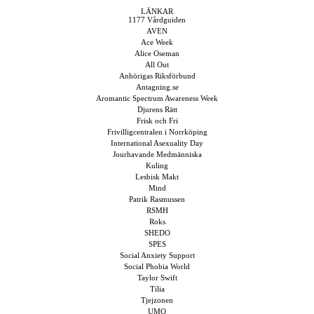
LÄNKAR
1177 Vårdguiden
AVEN
Ace Week
Alice Oseman
All Out
Anhörigas Riksförbund
Antagning.se
Aromantic Spectrum Awareness Week
Djurens Rätt
Frisk och Fri
Frivilligcentralen i Norrköping
International Asexuality Day
Jourhavande Medmänniska
Kuling
Lesbisk Makt
Mind
Patrik Rasmussen
RSMH
Roks
SHEDO
SPES
Social Anxiety Support
Social Phobia World
Taylor Swift
Tilia
Tjejzonen
UMO