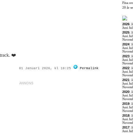
Fina or
20 år s
2026
:
J
Juni
Jul
2025
:
J
Juni
Jul
Novem
2024
:
J
Juni
Jul
Novem
track. ❤️
2023
:
J
Juni
Jul
Novem
2022
:
J
01 Januari 2026, kl 18:25
Permalink
Juni
Jul
Novem
2021
:
J
Juni
Jul
Novem
2020
:
J
Juni
Jul
Novem
2019
:
J
Juni
Jul
Novem
2018
:
J
Juni
Jul
Novem
2017
:
J
Juni
Jul