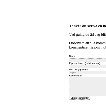
Tänker du skriva en 
Vad gullig du är! Jag bli
Observera att alla komm
kommentarer, såsom mobb
Namn:
E-postadress: (publiceras ej)
URL/Bloggadress:
Kommentar: