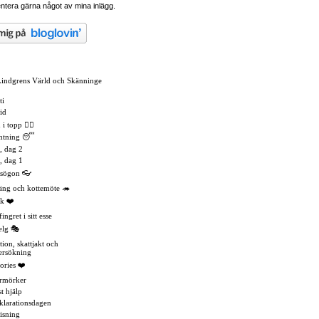
tera gärna något av mina inlägg.
Lindgrens Värld och Skänninge
ti
id
 topp 🏳️‍🌈
mtning 😴
, dag 2
, dag 1
asögon 👓
äng och kottemöte 🦔
k ❤️
ingret i sitt esse
elg 🎭
tion, skattjakt och
ersökning
ories ❤️
rmörker
t hjälp
eklarationsdagen
isning