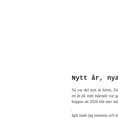
Nytt år, ny
Så var det nytt år hörni. D
ett år då mitt mående var g
hoppas att 2026 blir mer stab
Igår hade jag mamma och he