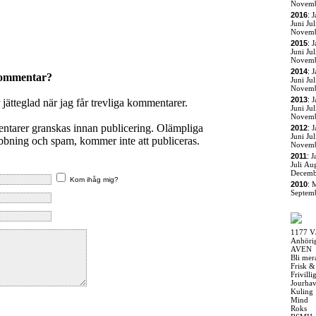
Novem
2016
:
J
Juni
Jul
Novem
2015
:
J
Juni
Jul
Novem
2014
:
J
kommentar?
Juni
Jul
Novem
2013
:
J
r jätteglad när jag får trevliga kommentarer.
Juni
Jul
Novem
entarer granskas innan publicering. Olämpliga
2012
:
J
Juni
Jul
ning och spam, kommer inte att publiceras.
Novem
2011
:
J
Juli
Aug
Decemb
Kom ihåg mig?
2010
:
M
Septem
1177 V
Anhöri
AVEN
Bli mer
Frisk &
Frivill
Jourha
Kuling
Mind
Roks