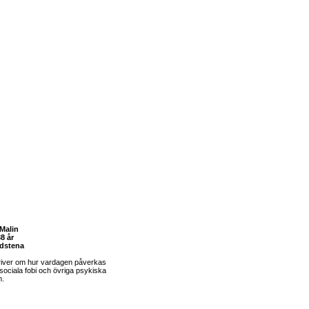
Malin
8 år
dstena
river om hur vardagen påverkas
sociala fobi och övriga psykiska
m.