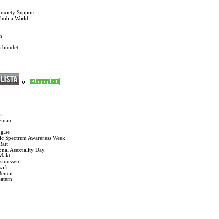
O
Anxiety Support
Phobia World
n
örbundet
k
seman
g.se
ic Spectrum Awareness Week
Rätt
ional Asexuality Day
 Makt
asmussen
wift
Benoit
eatern