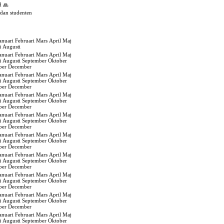
d 🙏
edan studenten
anuari
Februari
Mars
April
Maj
i
Augusti
anuari
Februari
Mars
April
Maj
i
Augusti
September
Oktober
ber
December
anuari
Februari
Mars
April
Maj
i
Augusti
September
Oktober
ber
December
anuari
Februari
Mars
April
Maj
i
Augusti
September
Oktober
ber
December
anuari
Februari
Mars
April
Maj
i
Augusti
September
Oktober
ber
December
anuari
Februari
Mars
April
Maj
i
Augusti
September
Oktober
ber
December
anuari
Februari
Mars
April
Maj
i
Augusti
September
Oktober
ber
December
anuari
Februari
Mars
April
Maj
i
Augusti
September
Oktober
ber
December
anuari
Februari
Mars
April
Maj
i
Augusti
September
Oktober
ber
December
anuari
Februari
Mars
April
Maj
i
Augusti
September
Oktober