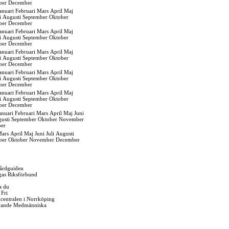
ber
December
anuari
Februari
Mars
April
Maj
i
Augusti
September
Oktober
ber
December
anuari
Februari
Mars
April
Maj
i
Augusti
September
Oktober
ber
December
anuari
Februari
Mars
April
Maj
i
Augusti
September
Oktober
ber
December
anuari
Februari
Mars
April
Maj
i
Augusti
September
Oktober
ber
December
anuari
Februari
Mars
April
Maj
i
Augusti
September
Oktober
ber
December
anuari
Februari
Mars
April
Maj
Juni
usti
September
Oktober
November
er
ars
April
Maj
Juni
Juli
Augusti
ber
Oktober
November
December
årdguiden
gas Riksförbund
a du
 Fri
igcentralen i Norrköping
vande Medmänniska