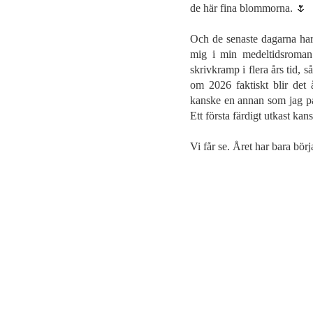
de här fina blommorna. 🌷
Och de senaste dagarna har 
mig i min medeltidsroman
skrivkramp i flera års tid, s
om 2026 faktiskt blir det 
kanske en annan som jag påb
Ett första färdigt utkast kansk
Vi får se. Året har bara börj