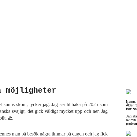
a möjligheter
Namn:
et känns skönt, tycker jag. Jag ser tillbaka på 2025 som
Ålder:
3
Bor:
Va
anska svajigt, det gick väldigt mycket upp och ner. Jag
Jag sk
ilt. 🙏
av min 
proble
nnes man på besök några timmar på dagen och jag fick