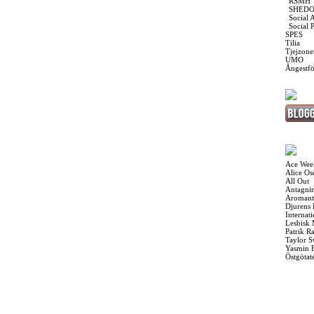
RSMH
SHED
Social 
Social 
SPES
Tilia
Tjejzone
UMO
Ångestf
Ace Wee
Alice O
All Out
Antagnin
Aromant
Djurens 
Internat
Lesbisk
Patrik R
Taylor S
Yasmin 
Östgötat