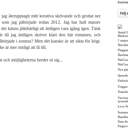
Kommen
jag återupptagit mitt kreativa skrivande och grottat ner
 som jag påbörjade redan 2012. Jag har haft massiv
å det känns jättehärligt att äntligen vara igång igen. Tänk
Astrid 
år då jag äntligen skriver klart den här romanen, och
Marken
örjade i somras? Men det kanske är att sikta för högt.
1 augus
Skördet
e är mer rimligt att få till.
Flaggan i
Återhä
at och möjligheterna breder ut sig...
NärCon
NärCon
Nya gl
Queerh
Finbesö
Triggerf
Teaterh
Vaccina
synund
Love St
Somma
Handfas
Sista d
Fingerv