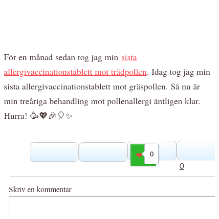
För en månad sedan tog jag min
sista
allergivaccinationstablett mot trädpollen
. Idag tog jag min
sista allergivaccinationstablett mot gräspollen. Så nu är
min treåriga behandling mot pollenallergi äntligen klar.
Hurra! 🥳💖🎉🎈✨️
0
Gilla
0
Skriv en kommentar