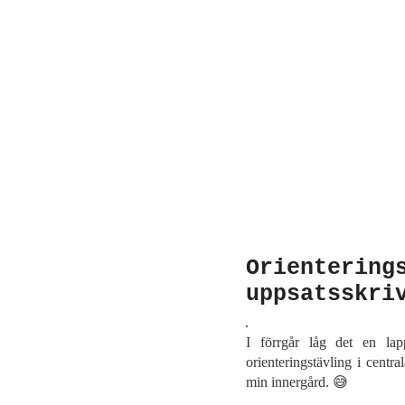
Orientering
uppsatsskri
I förrgår låg det en la
orienteringstävling i centr
min innergård. 😅