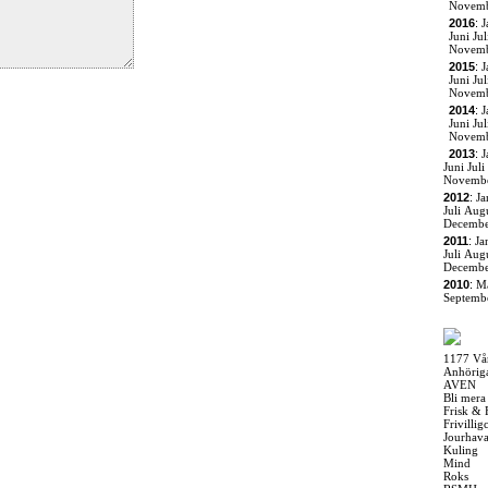
Novem
2016
:
J
Juni
Jul
Novem
2015
:
J
Juni
Jul
Novem
2014
:
J
Juni
Jul
Novem
2013
:
J
Juni
Juli
Novemb
2012
:
Ja
Juli
Augu
Decemb
2011
:
Ja
Juli
Augu
Decemb
2010
:
M
Septemb
1177 Vå
Anhörig
AVEN
Bli mera
Frisk & 
Frivilli
Jourhav
Kuling
Mind
Roks