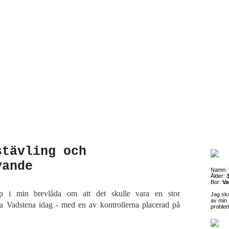
stävling och
vande
Namn:
Ålder:
3
Bor:
Va
pp i min brevlåda om att det skulle vara en stor
Jag sk
av min 
ala Vadstena idag - med en av kontrollerna placerad på
proble