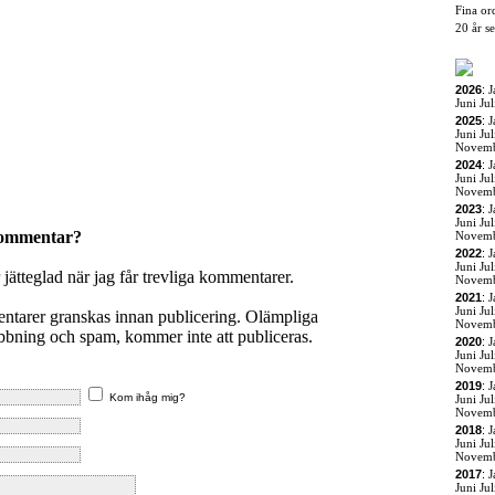
Fina or
20 år s
2026
:
J
Juni
Jul
2025
:
J
Juni
Jul
Novem
2024
:
J
Juni
Jul
Novem
2023
:
J
Juni
Jul
kommentar?
Novem
2022
:
J
Juni
Jul
r jätteglad när jag får trevliga kommentarer.
Novem
2021
:
J
Juni
Jul
entarer granskas innan publicering. Olämpliga
Novem
ning och spam, kommer inte att publiceras.
2020
:
J
Juni
Jul
Novem
2019
:
J
Kom ihåg mig?
Juni
Jul
Novem
2018
:
J
Juni
Jul
Novem
2017
:
J
Juni
Jul