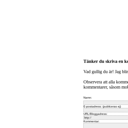
Tänker du skriva en 
Vad gullig du är! Jag bli
Observera att alla komm
kommentarer, såsom mobb
Namn:
E-postadress: (publiceras ej)
URL/Bloggadress:
Kommentar: