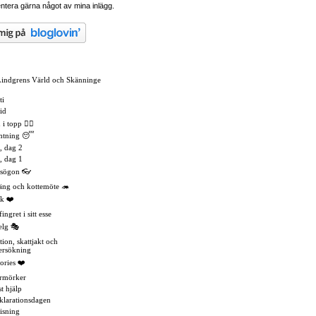
tera gärna något av mina inlägg.
Lindgrens Värld och Skänninge
ti
id
 topp 🏳️‍🌈
mtning 😴
, dag 2
, dag 1
asögon 👓
äng och kottemöte 🦔
k ❤️
ingret i sitt esse
elg 🎭
tion, skattjakt och
ersökning
ories ❤️
rmörker
t hjälp
eklarationsdagen
isning