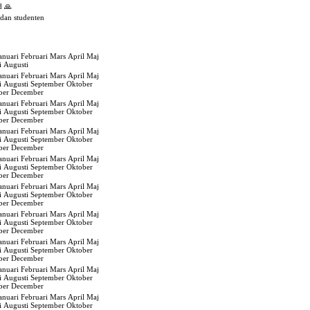
d 🙏
edan studenten
anuari
Februari
Mars
April
Maj
i
Augusti
anuari
Februari
Mars
April
Maj
i
Augusti
September
Oktober
ber
December
anuari
Februari
Mars
April
Maj
i
Augusti
September
Oktober
ber
December
anuari
Februari
Mars
April
Maj
i
Augusti
September
Oktober
ber
December
anuari
Februari
Mars
April
Maj
i
Augusti
September
Oktober
ber
December
anuari
Februari
Mars
April
Maj
i
Augusti
September
Oktober
ber
December
anuari
Februari
Mars
April
Maj
i
Augusti
September
Oktober
ber
December
anuari
Februari
Mars
April
Maj
i
Augusti
September
Oktober
ber
December
anuari
Februari
Mars
April
Maj
i
Augusti
September
Oktober
ber
December
anuari
Februari
Mars
April
Maj
i
Augusti
September
Oktober