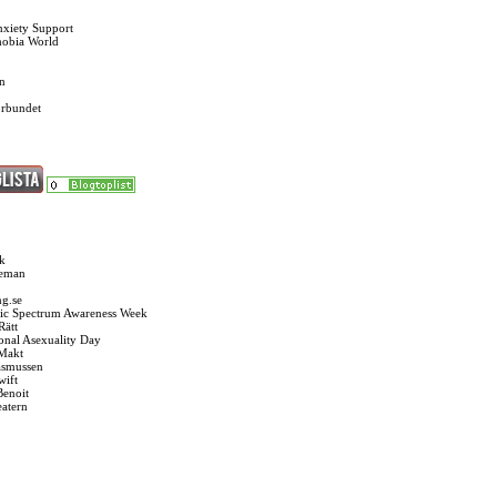
nxiety Support
hobia World
n
örbundet
k
seman
g.se
ic Spectrum Awareness Week
Rätt
ional Asexuality Day
 Makt
asmussen
wift
Benoit
eatern