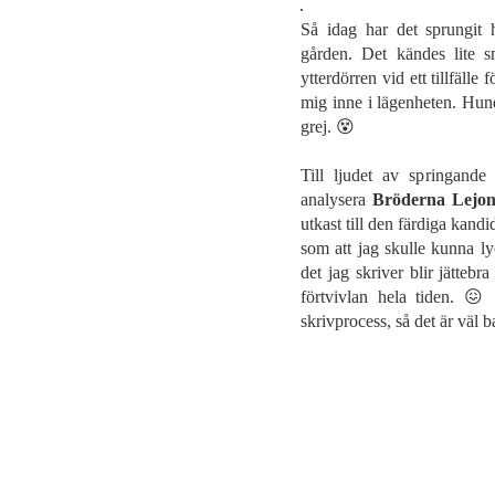
Så idag har det sprungit 
gården. Det kändes lite s
ytterdörren vid ett tillfälle 
mig inne i lägenheten. Hund
grej. 😵
Till ljudet av springande
analysera
Bröderna Lejon
utkast till den färdiga kandi
som att jag skulle kunna ly
det jag skriver blir jättebra
förtvivlan hela tiden. 😖
skrivprocess, så det är väl ba