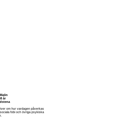
Malin
8 år
dstena
river om hur vardagen påverkas
sociala fobi och övriga psykiska
m.