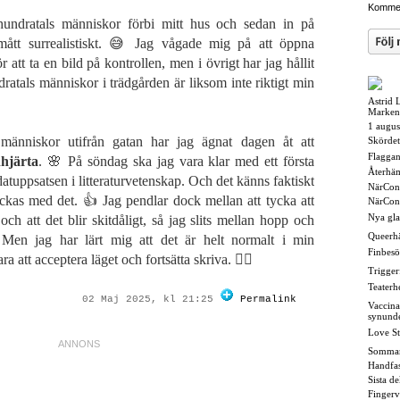
Kommen
hundratals människor förbi mitt hus och sedan in på
mått surrealistiskt. 😅 Jag vågade mig på att öppna
för att ta en bild på kontrollen, men i övrigt har jag hållit
ratals människor i trädgården är liksom inte riktigt min
Astrid 
Marken
1 augus
 människor utifrån gatan har jag ägnat dagen åt att
Skördet
Flaggan i
hjärta
. 🌸 På söndag ska jag vara klar med ett första
Återhä
datuppsatsen i litteraturvetenskap. Och det känns faktiskt
NärCon
ckas med det. 👍 Jag pendlar dock mellan att tycka att
NärCon
Nya gl
 och att det blir skitdåligt, så jag slits mellan hopp och
Queerh
 Men jag har lärt mig att det är helt normalt i min
Finbesö
ra att acceptera läget och fortsätta skriva. 🤷‍♀️
Triggerf
Teaterh
02 Maj 2025, kl 21:25
Permalink
Vaccina
synund
Love St
Somma
Handfas
Sista d
Fingerv