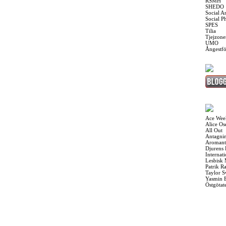
RSMH
SHEDO
Social A
Social P
SPES
Tilia
Tjejzone
UMO
Ångestf
Ace Wee
Alice O
All Out
Antagnin
Aromant
Djurens 
Internat
Lesbisk
Patrik R
Taylor S
Yasmin 
Östgötat