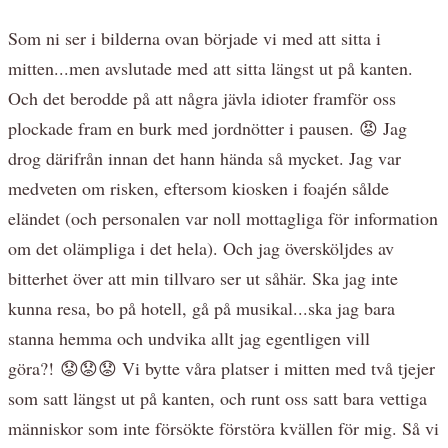
Som ni ser i bilderna ovan började vi med att sitta i
mitten...men avslutade med att sitta längst ut på kanten.
Och det berodde på att några jävla idioter framför oss
plockade fram en burk med jordnötter i pausen. 😡 Jag
drog därifrån innan det hann hända så mycket. Jag var
medveten om risken, eftersom kiosken i foajén sålde
eländet (och personalen var noll mottagliga för information
om det olämpliga i det hela). Och jag översköljdes av
bitterhet över att min tillvaro ser ut såhär. Ska jag inte
kunna resa, bo på hotell, gå på musikal...ska jag bara
stanna hemma och undvika allt jag egentligen vill
göra?! 😟😟😟 Vi bytte våra platser i mitten med två tjejer
som satt längst ut på kanten, och runt oss satt bara vettiga
människor som inte försökte förstöra kvällen för mig. Så vi