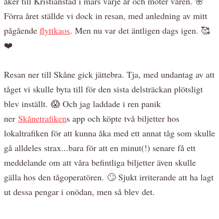
åker till Kristianstad i mars varje år och möter våren. 🌸
Förra året ställde vi dock in resan, med anledning av mitt
pågående
flyttkaos
. Men nu var det äntligen dags igen. 🥰
❤️
Resan ner till Skåne gick jättebra. Tja, med undantag av att
tåget vi skulle byta till för den sista delsträckan plötsligt
blev inställt. 😱 Och jag laddade i ren panik
ner
Skånetrafiken
s app och köpte två biljetter hos
lokaltrafiken för att kunna åka med ett annat tåg som skulle
gå alldeles strax...bara för att en minut(!) senare få ett
meddelande om att våra befintliga biljetter även skulle
gälla hos den tågoperatören. 🙄 Sjukt irriterande att ha lagt
ut dessa pengar i onödan, men så blev det.