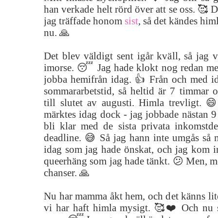
han verkade helt rörd över att se oss. 🥰 De
jag träffade honom
sist
, så det kändes himl
nu. 🙏
Det blev väldigt sent igår kväll, så jag v
imorse. 😴 Jag hade klokt nog redan medd
jobba hemifrån idag. 👍 Från och med ida
sommararbetstid, så heltid är 7 timmar
till slutet av augusti. Himla trevligt. 
märktes idag dock - jag jobbade nästan 9 
bli klar med de sista privata inkomstde
deadline. 😅 Så jag hann inte umgås s
idag som jag hade önskat, och jag kom in
queerhäng som jag hade tänkt. 😕 Men, me
chanser. 🙏
Nu har mamma åkt hem, och det känns li
vi har haft himla mysigt. 🥰❤️ Och nu s