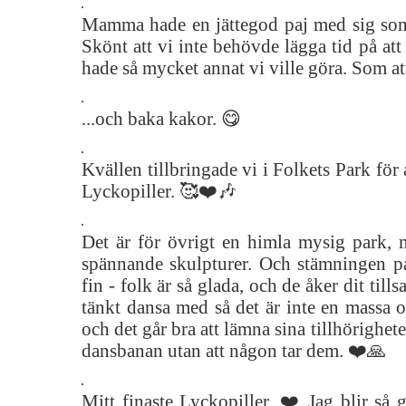
Mamma hade en jättegod paj med sig som v
Skönt att vi inte behövde lägga tid på att 
hade så mycket annat vi ville göra. Som att
...och baka kakor. 😋
Kvällen tillbringade vi i Folkets Park för a
Lyckopiller. 🥰❤️🎶
Det är för övrigt en himla mysig park,
spännande skulpturer. Och stämningen på
fin - folk är så glada, och de åker dit ti
tänkt dansa med så det är inte en massa 
och det går bra att lämna sina tillhörigheter
dansbanan utan att någon tar dem. ❤️🙏
Mitt finaste Lyckopiller. ❤️ Jag blir så