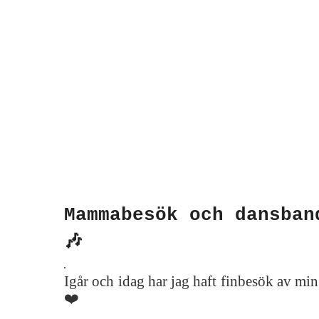
Mammabesök och dansban
🎶
Igår och idag har jag haft finbesök av m
❤️