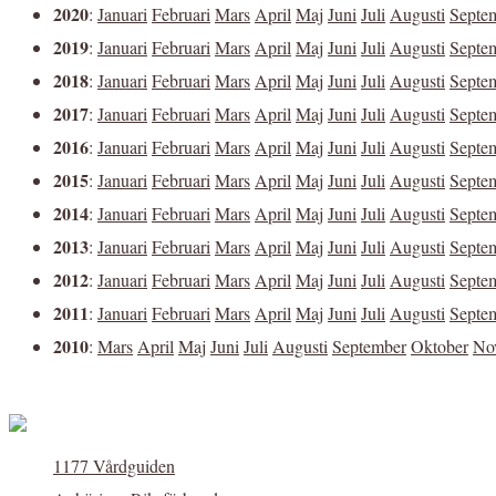
2020
:
Januari
Februari
Mars
April
Maj
Juni
Juli
Augusti
Septe
2019
:
Januari
Februari
Mars
April
Maj
Juni
Juli
Augusti
Septe
2018
:
Januari
Februari
Mars
April
Maj
Juni
Juli
Augusti
Septe
2017
:
Januari
Februari
Mars
April
Maj
Juni
Juli
Augusti
Septe
2016
:
Januari
Februari
Mars
April
Maj
Juni
Juli
Augusti
Septe
2015
:
Januari
Februari
Mars
April
Maj
Juni
Juli
Augusti
Septe
2014
:
Januari
Februari
Mars
April
Maj
Juni
Juli
Augusti
Septe
2013
:
Januari
Februari
Mars
April
Maj
Juni
Juli
Augusti
Septe
2012
:
Januari
Februari
Mars
April
Maj
Juni
Juli
Augusti
Septe
2011
:
Januari
Februari
Mars
April
Maj
Juni
Juli
Augusti
Septe
2010
:
Mars
April
Maj
Juni
Juli
Augusti
September
Oktober
No
1177 Vårdguiden