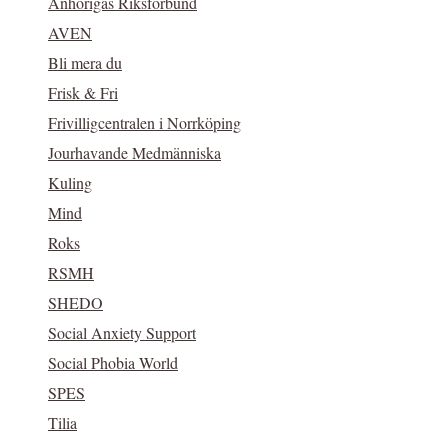
Anhörigas Riksförbund
AVEN
Bli mera du
Frisk & Fri
Frivilligcentralen i Norrköping
Jourhavande Medmänniska
Kuling
Mind
Roks
RSMH
SHEDO
Social Anxiety Support
Social Phobia World
SPES
Tilia