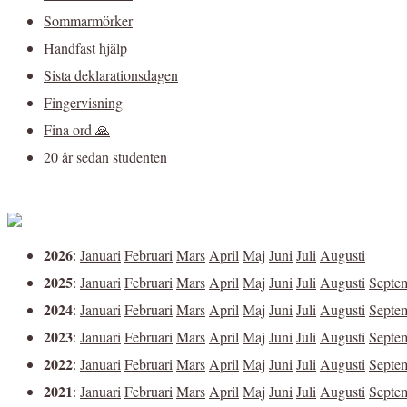
Sommarmörker
Handfast hjälp
Sista deklarationsdagen
Fingervisning
Fina ord 🙏
20 år sedan studenten
2026
:
Januari
Februari
Mars
April
Maj
Juni
Juli
Augusti
2025
:
Januari
Februari
Mars
April
Maj
Juni
Juli
Augusti
Septe
2024
:
Januari
Februari
Mars
April
Maj
Juni
Juli
Augusti
Septe
2023
:
Januari
Februari
Mars
April
Maj
Juni
Juli
Augusti
Septe
2022
:
Januari
Februari
Mars
April
Maj
Juni
Juli
Augusti
Septe
2021
:
Januari
Februari
Mars
April
Maj
Juni
Juli
Augusti
Septe