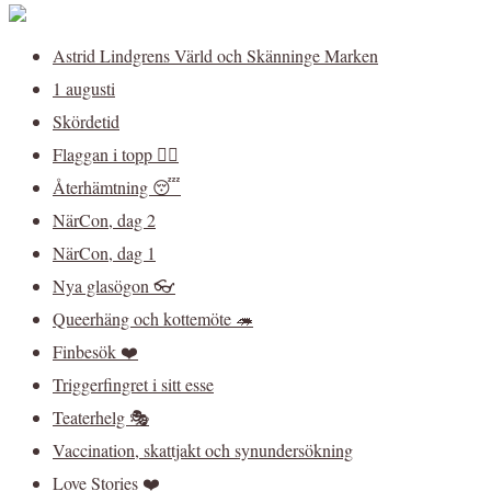
Astrid Lindgrens Värld och Skänninge Marken
1 augusti
Skördetid
Flaggan i topp 🏳️‍🌈
Återhämtning 😴
NärCon, dag 2
NärCon, dag 1
Nya glasögon 👓
Queerhäng och kottemöte 🦔
Finbesök ❤️
Triggerfingret i sitt esse
Teaterhelg 🎭
Vaccination, skattjakt och synundersökning
Love Stories ❤️