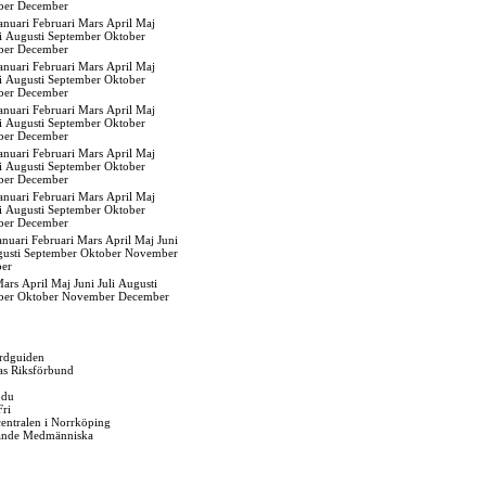
ber
December
anuari
Februari
Mars
April
Maj
i
Augusti
September
Oktober
ber
December
anuari
Februari
Mars
April
Maj
i
Augusti
September
Oktober
ber
December
anuari
Februari
Mars
April
Maj
i
Augusti
September
Oktober
ber
December
anuari
Februari
Mars
April
Maj
i
Augusti
September
Oktober
ber
December
anuari
Februari
Mars
April
Maj
i
Augusti
September
Oktober
ber
December
anuari
Februari
Mars
April
Maj
Juni
usti
September
Oktober
November
er
ars
April
Maj
Juni
Juli
Augusti
ber
Oktober
November
December
rdguiden
as Riksförbund
 du
Fri
gcentralen i Norrköping
ande Medmänniska