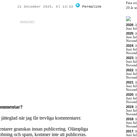
Fina or
21 December 2025, kl 13:33
Permalink
20 år s
2026
:
J
Juni
Jul
2025
:
J
Juni
Jul
Novem
2024
:
J
Juni
Jul
Novem
2023
:
J
Juni
Jul
Novem
2022
:
J
Juni
Jul
Novem
2021
:
J
Juni
Jul
Novem
2020
:
J
Juni
Jul
Novem
kommentar?
2019
:
J
Juni
Jul
Novem
r jätteglad när jag får trevliga kommentarer.
2018
:
J
Juni
Jul
Novem
entarer granskas innan publicering. Olämpliga
2017
:
J
ning och spam, kommer inte att publiceras.
Juni
Jul