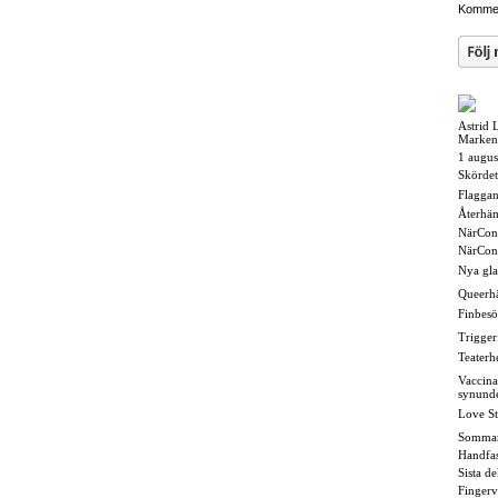
Kommen
Astrid 
Marken
1 augus
Skördet
Flaggan i
Återhä
NärCon
NärCon
Nya gl
Queerh
Finbesö
Triggerf
Teaterh
Vaccina
synund
Love St
Somma
Handfas
Sista d
Fingerv