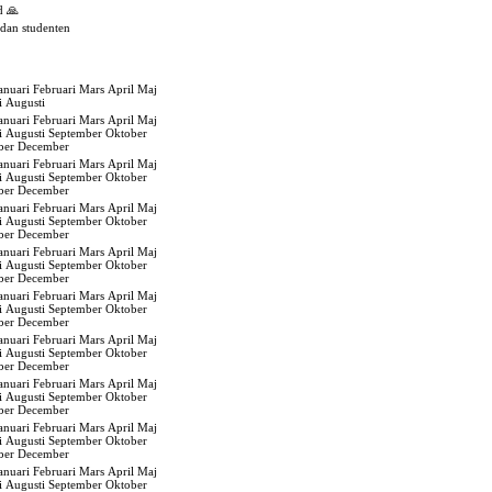
d 🙏
edan studenten
anuari
Februari
Mars
April
Maj
i
Augusti
anuari
Februari
Mars
April
Maj
i
Augusti
September
Oktober
ber
December
anuari
Februari
Mars
April
Maj
i
Augusti
September
Oktober
ber
December
anuari
Februari
Mars
April
Maj
i
Augusti
September
Oktober
ber
December
anuari
Februari
Mars
April
Maj
i
Augusti
September
Oktober
ber
December
anuari
Februari
Mars
April
Maj
i
Augusti
September
Oktober
ber
December
anuari
Februari
Mars
April
Maj
i
Augusti
September
Oktober
ber
December
anuari
Februari
Mars
April
Maj
i
Augusti
September
Oktober
ber
December
anuari
Februari
Mars
April
Maj
i
Augusti
September
Oktober
ber
December
anuari
Februari
Mars
April
Maj
i
Augusti
September
Oktober