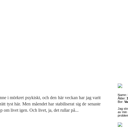
Namn:
nne i mörkret psykiskt, och den här veckan har jag varit
Ålder:
3
Bor:
Va
 rätt tyst här. Men måendet har stabiliserat sig de senaste
Jag sk
 om livet igen. Och livet, ja, det rullar på...
av min 
proble