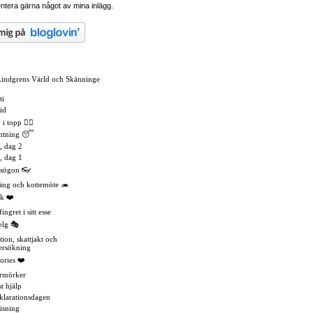
tera gärna något av mina inlägg.
Lindgrens Värld och Skänninge
ti
id
 topp 🏳️‍🌈
mtning 😴
, dag 2
, dag 1
asögon 👓
äng och kottemöte 🦔
k ❤️
ingret i sitt esse
elg 🎭
tion, skattjakt och
ersökning
ories ❤️
rmörker
t hjälp
eklarationsdagen
isning