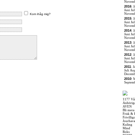
Novem
2016
:
J
Juni
Jul
Novem
Kom ihåg mig?
2015
:
J
Juni
Jul
Novem
2014
:
J
Juni
Jul
Novem
2013
:
J
Juni
Jul
Novem
2012
:
J
Juni
Jul
Novem
2011
:
J
Juli
Aug
Decemb
2010
:
M
Septem
1177 Vå
Anhörig
AVEN
Bli mera
Frisk & 
Frivilli
Jourhav
Kuling
Mind
Roks