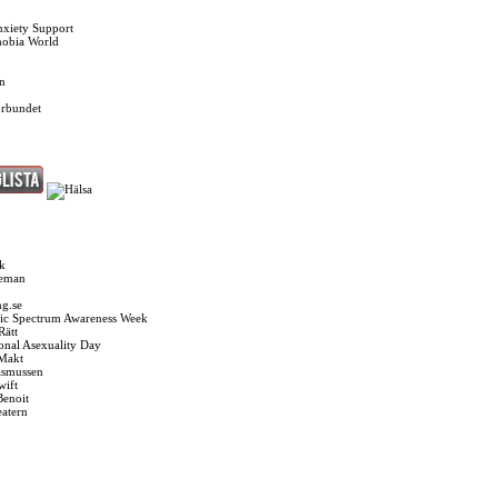
nxiety Support
hobia World
n
örbundet
k
seman
g.se
ic Spectrum Awareness Week
Rätt
ional Asexuality Day
 Makt
asmussen
wift
Benoit
eatern