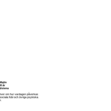
Malin
8 år
dstena
river om hur vardagen påverkas
sociala fobi och övriga psykiska
m.