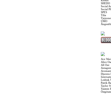
RSMH
SHEDO
Social A
Social P
SPES
Tilia
Tjejzone
UMO
Ångestf
Ace Wee
Alice O
All Out
Antagnin
Aromant
Djurens 
Internat
Lesbisk
Patrik R
Taylor S
Yasmin 
Östgötat