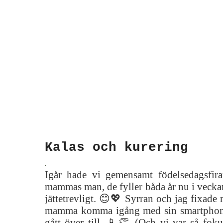
Kalas och kurering
Igår hade vi gemensamt födelsedagsfir
mammas man, de fyller båda år nu i vecka
jättetrevligt. 😊💖 Syrran och jag fixade 
mamma komma igång med sin smartphon
gått över till. 📱👏 (Och vi var så foku