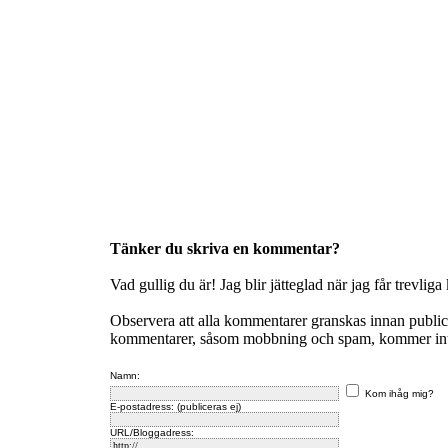
Tänker du skriva en kommentar?
Vad gullig du är! Jag blir jätteglad när jag får trevlig
Observera att alla kommentarer granskas innan publi
kommentarer, såsom mobbning och spam, kommer inte 
Namn:
Kom ihåg mig?
E-postadress: (publiceras ej)
URL/Bloggadress: