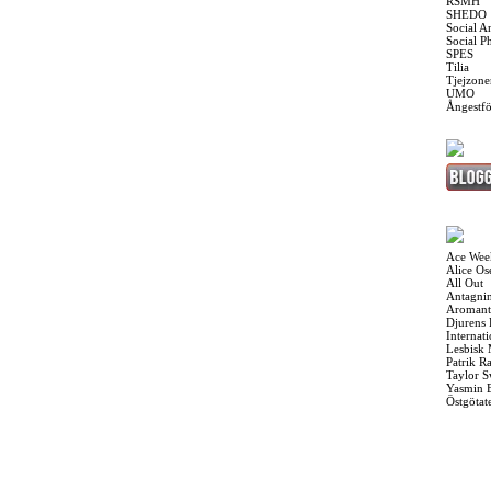
RSMH
SHEDO
Social A
Social P
SPES
Tilia
Tjejzone
UMO
Ångestf
Ace Wee
Alice O
All Out
Antagnin
Aromant
Djurens 
Internat
Lesbisk
Patrik R
Taylor S
Yasmin 
Östgötat