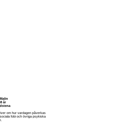
Malin
8 år
dstena
river om hur vardagen påverkas
sociala fobi och övriga psykiska
m.