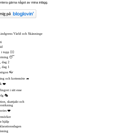
tera gärna något av mina inlägg.
Lindgrens Värld och Skänninge
ti
id
 topp 🏳️‍🌈
mtning 😴
, dag 2
, dag 1
asögon 👓
äng och kottemöte 🦔
k ❤️
ingret i sitt esse
elg 🎭
tion, skattjakt och
ersökning
ories ❤️
rmörker
t hjälp
eklarationsdagen
isning