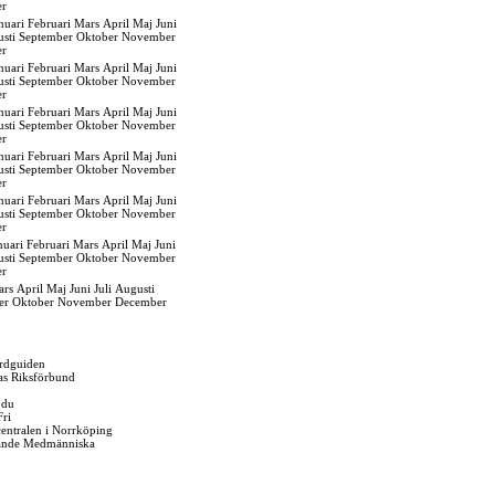
er
nuari
Februari
Mars
April
Maj
Juni
sti
September
Oktober
November
er
nuari
Februari
Mars
April
Maj
Juni
sti
September
Oktober
November
er
nuari
Februari
Mars
April
Maj
Juni
sti
September
Oktober
November
er
nuari
Februari
Mars
April
Maj
Juni
sti
September
Oktober
November
er
nuari
Februari
Mars
April
Maj
Juni
sti
September
Oktober
November
er
nuari
Februari
Mars
April
Maj
Juni
sti
September
Oktober
November
er
ars
April
Maj
Juni
Juli
Augusti
er
Oktober
November
December
rdguiden
as Riksförbund
 du
Fri
gcentralen i Norrköping
ande Medmänniska