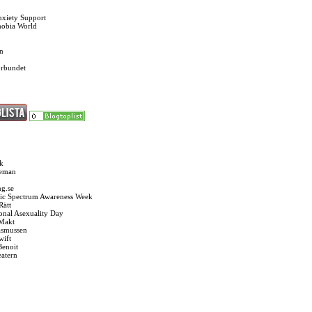
nxiety Support
hobia World
n
örbundet
k
seman
g.se
ic Spectrum Awareness Week
Rätt
ional Asexuality Day
 Makt
asmussen
wift
Benoit
eatern