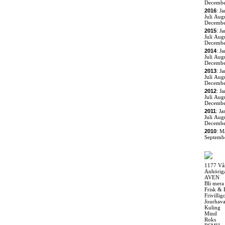
Decemb
2016
:
Ja
Juli
Augu
Decemb
2015
:
Ja
Juli
Augu
Decemb
2014
:
Ja
Juli
Augu
Decemb
2013
:
Ja
Juli
Augu
Decemb
2012
:
Ja
Juli
Augu
Decemb
2011
:
Ja
Juli
Augu
Decemb
2010
:
M
Septemb
1177 Vå
Anhörig
AVEN
Bli mera
Frisk & 
Frivilli
Jourhav
Kuling
Mind
Roks