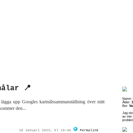
nålar 📍
Namn:
tt lägga upp Googles kartnålssammanställning över mitt
Ålder:
3
Bor:
Va
 kommer den...
Jag sk
av min 
proble
18 Januari 2023, kl 19:40
Permalink