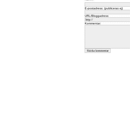
E-postadress: (publiceras ej)
URL/Bloggadress:
Kommentar: