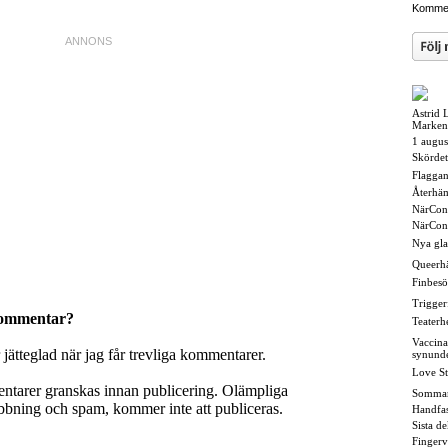
Kommen
Astrid 
Marken
1 augus
Skördet
Flaggan i
Återhä
NärCon
NärCon
Nya gl
Queerh
Finbesö
Triggerf
kommentar?
Teaterh
Vaccina
r jätteglad när jag får trevliga kommentarer.
synund
Love St
entarer granskas innan publicering. Olämpliga
Somma
ning och spam, kommer inte att publiceras.
Handfas
Sista d
Fingerv