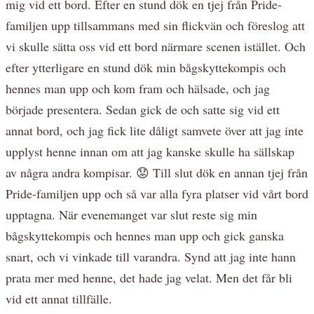
mig vid ett bord. Efter en stund dök en tjej från Pride-
familjen upp tillsammans med sin flickvän och föreslog att
vi skulle sätta oss vid ett bord närmare scenen istället. Och
efter ytterligare en stund dök min bågskyttekompis och
hennes man upp och kom fram och hälsade, och jag
började presentera. Sedan gick de och satte sig vid ett
annat bord, och jag fick lite dåligt samvete över att jag inte
upplyst henne innan om att jag kanske skulle ha sällskap
av några andra kompisar. 😟 Till slut dök en annan tjej från
Pride-familjen upp och så var alla fyra platser vid vårt bord
upptagna. När evenemanget var slut reste sig min
bågskyttekompis och hennes man upp och gick ganska
snart, och vi vinkade till varandra. Synd att jag inte hann
prata mer med henne, det hade jag velat. Men det får bli
vid ett annat tillfälle.