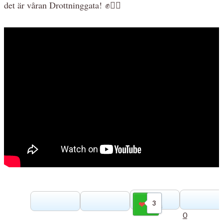
det är våran Drottninggata! ✊🏳️‍🌈
3
Gilla
0