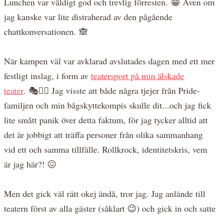
Lunchen var väldigt god och trevlig förresten. 😁 Även om
jag kanske var lite distraherad av den pågående
chattkonversationen. 🙈
När kampen väl var avklarad avslutades dagen med ett mer
festligt inslag, i form av
teatersport på min älskade
teater
. 🎭🏳️‍🌈 Jag visste att både några tjejer från Pride-
familjen och min bågskyttekompis skulle dit...och jag fick
lite smått panik över detta faktum, för jag tycker alltid att
det är jobbigt att träffa personer från olika sammanhang
vid ett och samma tillfälle. Rollkrock, identitetskris, vem
är jag här?! 😖
Men det gick väl rätt okej ändå, tror jag. Jag anlände till
teatern först av alla gäster (såklart 😉) och gick in och satte