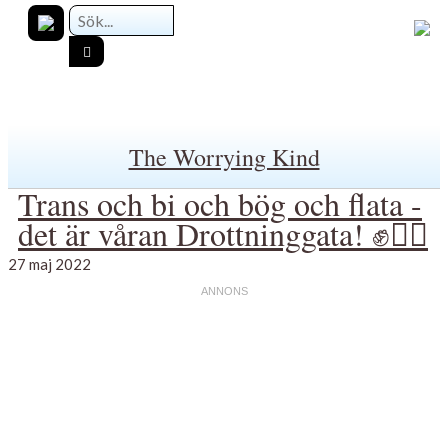
The Worrying Kind
Trans och bi och bög och flata -
det är våran Drottninggata! ✊🏳️‍🌈
27 maj 2022