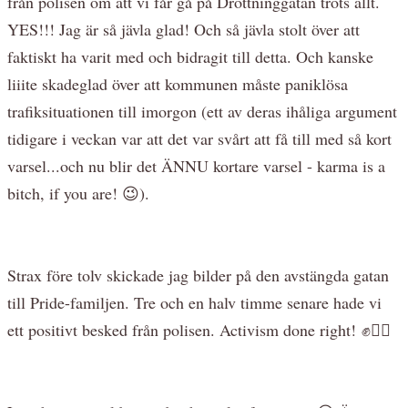
från polisen om att vi får gå på Drottninggatan trots allt.
YES!!! Jag är så jävla glad! Och så jävla stolt över att
faktiskt ha varit med och bidragit till detta. Och kanske
liiite skadeglad över att kommunen måste paniklösa
trafiksituationen till imorgon (ett av deras ihåliga argument
tidigare i veckan var att det var svårt att få till med så kort
varsel...och nu blir det ÄNNU kortare varsel - karma is a
bitch, if you are! 😉).
Strax före tolv skickade jag bilder på den avstängda gatan
till Pride-familjen. Tre och en halv timme senare hade vi
ett positivt besked från polisen. Activism done right! ✊🏳️‍🌈