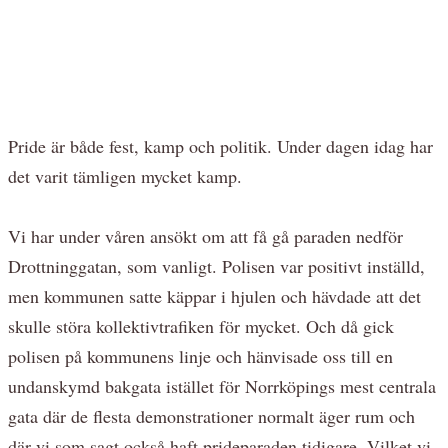
Pride är både fest, kamp och politik. Under dagen idag har
det varit tämligen mycket kamp.
Vi har under våren ansökt om att få gå paraden nedför
Drottninggatan, som vanligt. Polisen var positivt inställd,
men kommunen satte käppar i hjulen och hävdade att det
skulle störa kollektivtrafiken för mycket. Och då gick
polisen på kommunens linje och hänvisade oss till en
undanskymd bakgata istället för Norrköpings mest centrala
gata där de flesta demonstrationer normalt äger rum och
där vi som sagt också haft prideparaden tidigare. Vilket vi