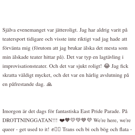
Själva evenemanget var jätteroligt. Jag har aldrig varit på
teatersport tidigare och visste inte riktigt vad jag hade att
förvänta mig (förutom att jag brukar älska det mesta som
min älskade teater hittar på). Det var typ en lagtävling i
improvisationsteater. Och det var sjukt roligt! 😂 Jag fick
skratta väldigt mycket, och det var en härlig avslutning på
en påfrestande dag. 🙏
Imorgon är det dags för fantastiska East Pride Parade. På
DROTTNINGGATAN!!!
❤️🧡💛💚💙💜 We're here, we're
queer - get used to it! ✊🏳️‍🌈 Trans och bi och bög och flata -