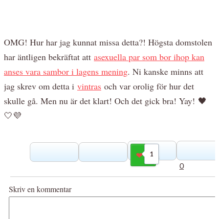
OMG! Hur har jag kunnat missa detta?! Högsta domstolen
har äntligen bekräftat att
asexuella par som bor ihop kan
anses vara sambor i lagens mening
. Ni kanske minns att
jag skrev om detta i
vintras
och var orolig för hur det
skulle gå. Men nu är det klart! Och det gick bra! Yay! 🖤
🤍💜
1
Gilla
0
Skriv en kommentar