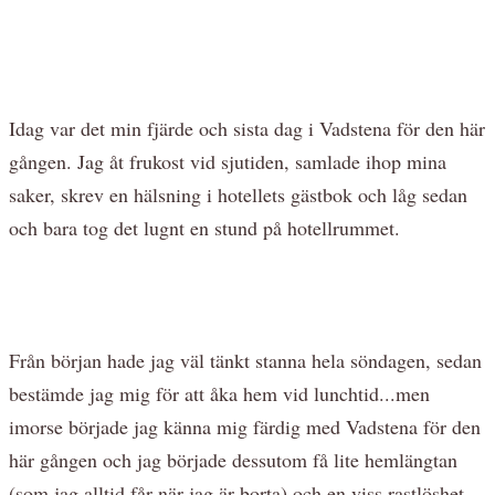
Idag var det min fjärde och sista dag i Vadstena för den här
gången. Jag åt frukost vid sjutiden, samlade ihop mina
saker, skrev en hälsning i hotellets gästbok och låg sedan
och bara tog det lugnt en stund på hotellrummet.
Från början hade jag väl tänkt stanna hela söndagen, sedan
bestämde jag mig för att åka hem vid lunchtid...men
imorse började jag känna mig färdig med Vadstena för den
här gången och jag började dessutom få lite hemlängtan
(som jag alltid får när jag är borta) och en viss rastlöshet