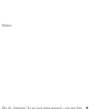
Slottet.
Hej då, Vadstena! Vi ses igen nästa sommar - om inte förr... ❤