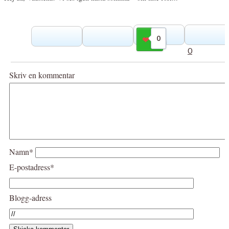
0
Gilla
0
Skriv en kommentar
Namn*
E-postadress*
Blogg-adress