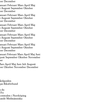
ber
December
anuari
Februari
Mars
April
Maj
i
Augusti
September
Oktober
ber
December
anuari
Februari
Mars
April
Maj
i
Augusti
September
Oktober
ber
December
anuari
Februari
Mars
April
Maj
i
Augusti
September
Oktober
ber
December
anuari
Februari
Mars
April
Maj
i
Augusti
September
Oktober
ber
December
anuari
Februari
Mars
April
Maj
i
Augusti
September
Oktober
ber
December
anuari
Februari
Mars
April
Maj
Juni
usti
September
Oktober
November
er
ars
April
Maj
Juni
Juli
Augusti
ber
Oktober
November
December
årdguiden
gas Riksförbund
a du
 Fri
igcentralen i Norrköping
vande Medmänniska