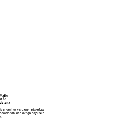
Malin
8 år
dstena
river om hur vardagen påverkas
sociala fobi och övriga psykiska
m.