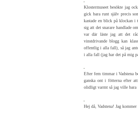
Klostermuseet besökte jag ock
gick bara runt själv precis so
kastade en blick på klockan i 
sig att det snarare handlade om
var där läste jag att det r
vinstdrivande blogg kan kla
offentlig i alla fall), så jag a
i alla fall (jag har det på mig p
Efter fem timmar i Vadstena be
ganska ont i fötterna efter at
olidligt varmt så jag ville ba
Hej då, Vadstena! Jag kommer t