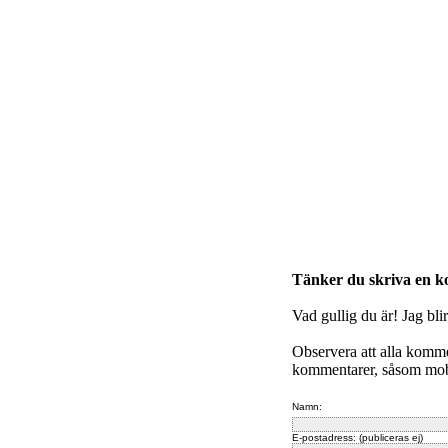
Tänker du skriva en 
Vad gullig du är! Jag bli
Observera att alla komm
kommentarer, såsom mobb
Namn:
E-postadress: (publiceras ej)