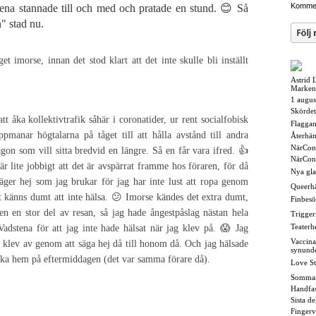
Kommen
na stannade till och med och pratade en stund. 😊 Så
n" stad nu.
et imorse, innan det stod klart att det inte skulle bli inställt
Astrid 
Marken
1 augus
Skördet
tt åka kollektivtrafik såhär i coronatider, ur rent socialfobisk
Flaggan i
pmanar högtalarna på tåget till att hålla avstånd till andra
Återhä
NärCon
gon som vill sitta bredvid en längre. Så en får vara ifred. 👍
NärCon
r lite jobbigt att det är avspärrat framme hos föraren, för då
Nya gl
 säger hej som jag brukar för jag har inte lust att ropa genom
Queerh
 känns dumt att inte hälsa. 😕 Imorse kändes det extra dumt,
Finbesö
en en stor del av resan, så jag hade ångestpåslag nästan hela
Triggerf
Teaterh
dstena för att jag inte hade hälsat när jag klev på. 😱 Jag
Vaccina
 klev av genom att säga hej då till honom då. Och jag hälsade
synund
åka hem på eftermiddagen (det var samma förare då).
Love St
Somma
Handfas
Sista d
Fingerv