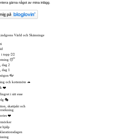
tera gärna något av mina inlägg.
Lindgrens Värld och Skänninge
ti
id
 topp 🏳️‍🌈
mtning 😴
, dag 2
, dag 1
asögon 👓
äng och kottemöte 🦔
k ❤️
ingret i sitt esse
elg 🎭
tion, skattjakt och
ersökning
ories ❤️
rmörker
t hjälp
eklarationsdagen
isning