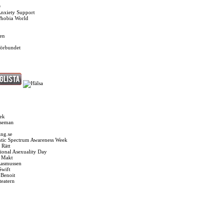
O
Anxiety Support
Phobia World
en
förbundet
ek
Oseman
ng.se
tic Spectrum Awareness Week
 Rätt
tional Asexuality Day
k Makt
Rasmussen
Swift
 Benoit
teatern