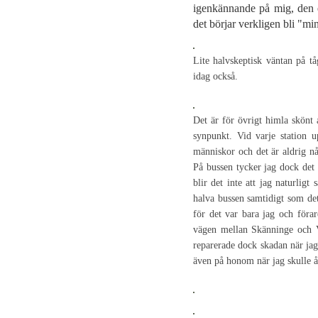
igenkännande på mig, den e
det börjar verkligen bli "mi
Lite halvskeptisk väntan på tåg
idag också.
Det är för övrigt himla skönt a
synpunkt. Vid varje station up
människor och det är aldrig nå
På bussen tycker jag dock det ä
blir det inte att jag naturligt
halva bussen samtidigt som det
för det var bara jag och förar
vägen mellan Skänninge och Va
reparerade dock skadan när jag
även på honom när jag skulle 