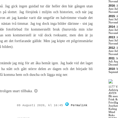
Novem
2016
:
J
så. Jag gick ingen guidad tur där heller den här gången utan
Juni
Jul
m på slottet. Jag försjönk i miljön och historien, och när jag
Novem
2015
:
J
tron att jag kanske varit där ungefär en halvtimme visade det
Juni
Jul
Novem
 nästan två timmar. Jag tog dock inga bilder därinne - sist jag
2014
:
J
ådde fotoförbud för kommersiellt bruk (huruvida min icke
Juni
Jul
Novem
ssas som kommersiell är väl dock tveksamt, men den är ju
2013
:
J
Juni
Jul
ntog att det fortfarande gällde. Men jag köpte ett pilgrimsmärke
Novem
å bilden).
2012
:
J
Juni
Jul
Novem
2011
:
J
Juli
Aug
stämde jag mig för att åka hemåt igen. Jag hade vid det laget
Decemb
t ha stått och gått större delen av dagen och det började bli
2010
:
M
Septem
ra få komma hem och duscha och lägga mig ner.
1177 V
Anhöri
roligen snart tillbaka. 😊
AVEN
Bli mer
Frisk &
Frivill
09 Augusti 2020, kl 16:45
Permalink
Jourha
Kuling
Mind
Roks