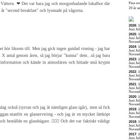
Fina or
 Vättern. ❤ Det var bara jag och morgonbadande lokalbor där
20 år s
h åt "second breakfast" och lyssnade på vågorna.
2026
:
J
Juni
Jul
2025
:
J
Juni
Jul
Novem
2024
:
J
det hör liksom till. Men jag gick ingen guidad visning - jag har
Juni
Jul
Novem
 X antal genom åren, så jag börjar "kunna" dem...så jag bara
2023
:
J
e information och kände in atmosfären och hittade små krypin
Juni
Jul
Novem
2022
:
J
Juni
Jul
Novem
2021
:
J
Juni
Jul
Novem
2020
:
J
Juni
Jul
Novem
idag också (syrran och jag åt nämligen glass igår), men så fick
2019
:
J
Juni
Jul
ggan utanför en glasservering - och jag är en mycket lättköpt
Novem
 och beställde en glassbägare. 🏳️‍🌈😉 Och det var faktiskt väldigt
2018
:
J
Juni
Jul
Novem
2017
:
J
Juni
Jul