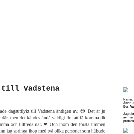
 till Vadstena
Namn:
Ålder:
3
Bor:
Va
de dagsutflykt till Vadstena äntligen av. 😊 Det är ju
Jag sk
r där, men det kändes ändå väldigt fint att få komma dit
av min 
proble
emma och tillfreds där. ❤ Och inom den första timmen
nn jag springa ihop med två olika personer som hälsade