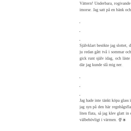
Vättern! Underbara, rogivande
imorse. Jag satt på en bänk oc
Självklart besökte jag slottet, 
ju redan gått två i sommar och
gick runt själv idag, och läst
där jag kunde slå mig ner.
Jag hade inte tänkt köpa glass 
jag syn på den här regnbågsfla
liten flata, så jag klev glatt in
välbehövligt i värmen. 🍨☀️