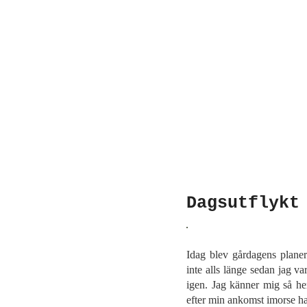
Dagsutflykt
Idag blev gårdagens planera
inte alls länge sedan jag va
igen. Jag känner mig så h
efter min ankomst imorse ha