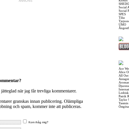
RSMH
SHED
Social 
Social 
SPES
Tilia
Tjejzon
UMO
Ångest
Ace We
Alice 
All Out
Antagni
kommentar?
Aroman
Djurens
Interna
r jätteglad när jag får trevliga kommentarer.
Lesbis
Patrik 
Taylor 
entarer granskas innan publicering. Olämpliga
Yasmin
ning och spam, kommer inte att publiceras.
Östgöta
Kom ihåg mig?