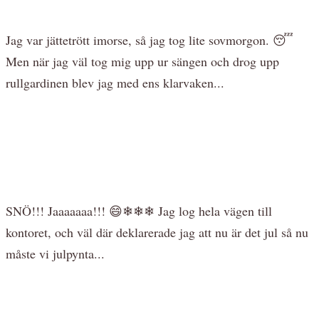
Jag var jättetrött imorse, så jag tog lite sovmorgon. 😴
Men när jag väl tog mig upp ur sängen och drog upp
rullgardinen blev jag med ens klarvaken...
SNÖ!!! Jaaaaaaa!!! 😄❄❄❄ Jag log hela vägen till
kontoret, och väl där deklarerade jag att nu är det jul så nu
måste vi julpynta...