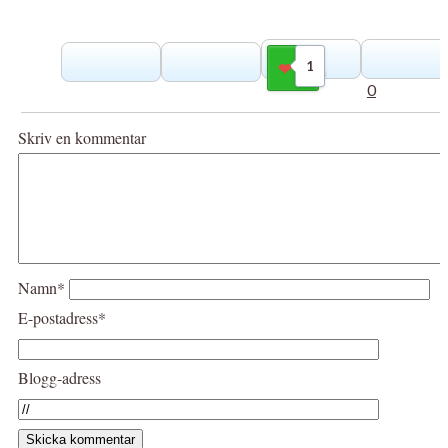
1
Gilla
0
Skriv en kommentar
Namn*
E-postadress*
Blogg-adress