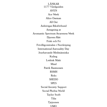
LÄNKAR
1177 Vårdguiden
AVEN
Ace Week
Alice Oseman
All Out
Anhörigas Riksförbund
Antagning.se
Aromantic Spectrum Awareness Week
Djurens Rätt
Frisk och Fri
Frivilligcentralen i Norrköping
International Asexuality Day
Jourhavande Medmänniska
Kuling
Lesbisk Makt
Mind
Patrik Rasmussen
RSMH
Roks
SHEDO
SPES
Social Anxiety Support
Social Phobia World
Taylor Swift
Tilia
Tjejzonen
UMO