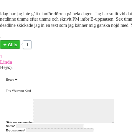
Idag har jag inte gått utanför dörren på hela dagen. Jag har suttit vid dat
nattlinne timme efter timme och skrivit PM inför B-uppsatsen. Sex tim
deadline skickade jag in en text som jag känner mig ganska nöjd med.
Gilla
1
1
Linda
Heja:).
Svar:
❤
The Worrying Kind
Skriv en kommentar
Namn*
E-postadress*