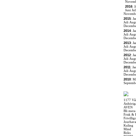
Novem
2016
:
J
Juni
Jul
Novemb
2015
:
Ja
Juli
Augu
Decemb
2014
:
Ja
Juli
Augu
Decemb
2013
:
Ja
Juli
Augu
Decemb
2012
:
Ja
Juli
Augu
Decemb
2011
:
Ja
Juli
Augu
Decemb
2010
:
M
Septemb
1177 Vå
Anhörig
AVEN
Bli mera
Frisk & 
Frivilli
Jourhav
Kuling
Mind
Roks