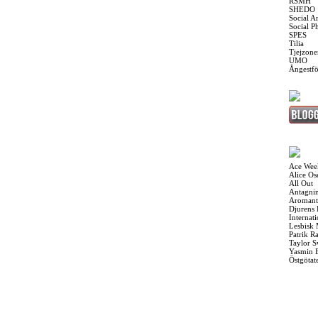
RSMH
SHEDO
Social A
Social P
SPES
Tilia
Tjejzone
UMO
Ångestf
Ace Wee
Alice O
All Out
Antagnin
Aromant
Djurens 
Internat
Lesbisk
Patrik R
Taylor S
Yasmin 
Östgötat