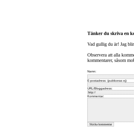
Tänker du skriva en 
Vad gullig du är! Jag bli
Observera att alla komm
kommentarer, såsom mobb
Namn:
E-postadress: (publiceras ej)
URL/Bloggadress:
Kommentar: