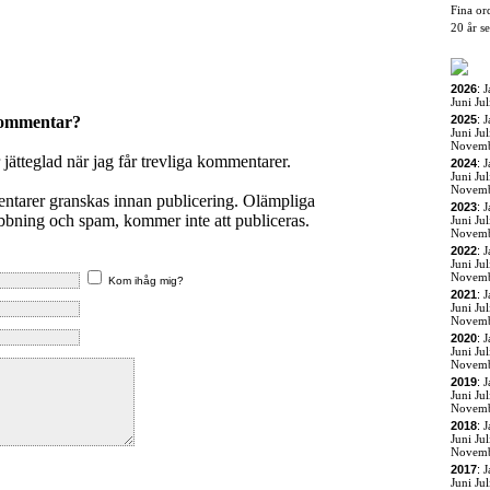
Fina or
20 år s
2026
:
J
Juni
Jul
kommentar?
2025
:
J
Juni
Jul
Novem
r jätteglad när jag får trevliga kommentarer.
2024
:
J
Juni
Jul
Novem
entarer granskas innan publicering. Olämpliga
2023
:
J
ning och spam, kommer inte att publiceras.
Juni
Jul
Novem
2022
:
J
Juni
Jul
Novem
Kom ihåg mig?
2021
:
J
Juni
Jul
Novem
2020
:
J
Juni
Jul
Novem
2019
:
J
Juni
Jul
Novem
2018
:
J
Juni
Jul
Novem
2017
:
J
Juni
Jul