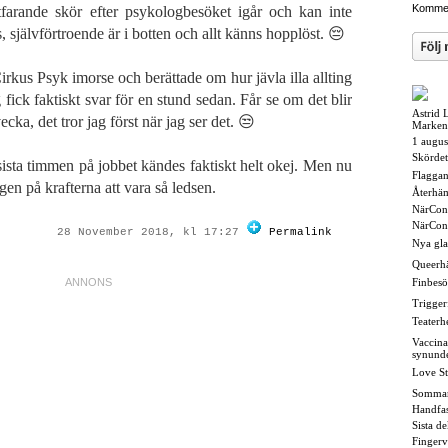
Kommen
farande skör efter psykologbesöket igår och kan inte
 självförtroende är i botten och allt känns hopplöst. 😔
Cirkus Psyk imorse och berättade om hur jävla illa allting
fick faktiskt svar för en stund sedan. Får se om det blir
Astrid 
ecka, det tror jag först när jag ser det. 😒
Marken
1 augus
Skördet
sista timmen på jobbet kändes faktiskt helt okej. Men nu
Flaggan i
ligen på krafterna att vara så ledsen.
Återhä
NärCon
NärCon
28 November 2018, kl 17:27
Permalink
Nya gl
Queerh
Finbesö
Triggerf
Teaterh
Vaccina
synund
Love St
Somma
Handfas
Sista d
Fingerv