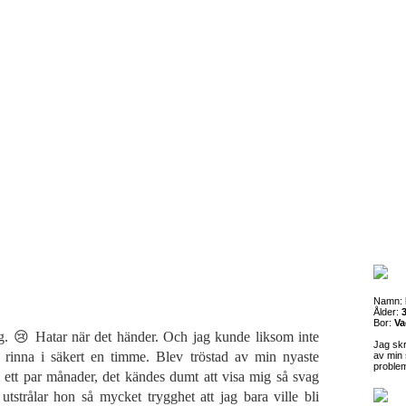
Namn:
Ålder:
3
Bor:
Va
ag. 😢 Hatar när det händer. Och jag kunde liksom inte
Jag sk
te rinna i säkert en timme. Blev tröstad av min nyaste
av min 
proble
 ett par månader, det kändes dumt att visa mig så svag
tstrålar hon så mycket trygghet att jag bara ville bli