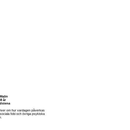
Malin
8 år
dstena
river om hur vardagen påverkas
sociala fobi och övriga psykiska
m.