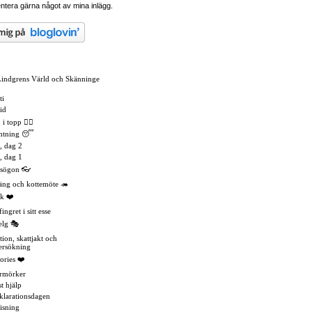
tera gärna något av mina inlägg.
Lindgrens Värld och Skänninge
ti
id
 topp 🏳️‍🌈
mtning 😴
, dag 2
, dag 1
asögon 👓
äng och kottemöte 🦔
k ❤️
ingret i sitt esse
elg 🎭
tion, skattjakt och
ersökning
ories ❤️
rmörker
t hjälp
eklarationsdagen
isning