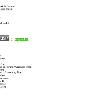
nxiety Support
hobia World
n
örbundet
k
seman
g.se
ic Spectrum Awareness Week
Rätt
ional Asexuality Day
 Makt
asmussen
wift
Benoit
eatern