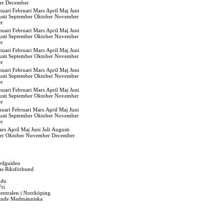
er
December
nuari
Februari
Mars
April
Maj
Juni
sti
September
Oktober
November
er
nuari
Februari
Mars
April
Maj
Juni
sti
September
Oktober
November
er
nuari
Februari
Mars
April
Maj
Juni
sti
September
Oktober
November
er
nuari
Februari
Mars
April
Maj
Juni
sti
September
Oktober
November
er
nuari
Februari
Mars
April
Maj
Juni
sti
September
Oktober
November
er
nuari
Februari
Mars
April
Maj
Juni
sti
September
Oktober
November
er
ars
April
Maj
Juni
Juli
Augusti
er
Oktober
November
December
rdguiden
as Riksförbund
 du
Fri
gcentralen i Norrköping
ande Medmänniska