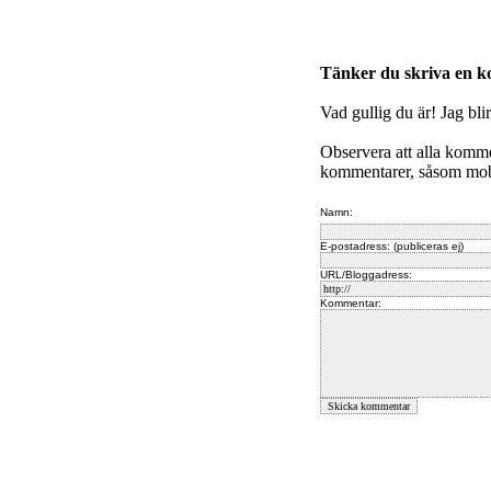
Tänker du skriva en 
Vad gullig du är! Jag bli
Observera att alla komm
kommentarer, såsom mobb
Namn:
E-postadress: (publiceras ej)
URL/Bloggadress:
Kommentar: