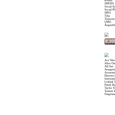
RSMH
SHEDO
Social A
Social P
SPES
Tilia
Tjejzone
UMO
Ångestf
Ace Wee
Alice O
All Out
Antagnin
Aromant
Djurens 
Internat
Lesbisk
Patrik R
Taylor S
Yasmin 
Östgötat