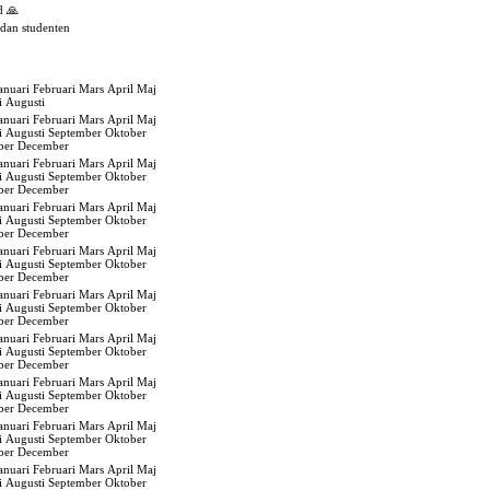
d 🙏
edan studenten
anuari
Februari
Mars
April
Maj
i
Augusti
anuari
Februari
Mars
April
Maj
i
Augusti
September
Oktober
ber
December
anuari
Februari
Mars
April
Maj
i
Augusti
September
Oktober
ber
December
anuari
Februari
Mars
April
Maj
i
Augusti
September
Oktober
ber
December
anuari
Februari
Mars
April
Maj
i
Augusti
September
Oktober
ber
December
anuari
Februari
Mars
April
Maj
i
Augusti
September
Oktober
ber
December
anuari
Februari
Mars
April
Maj
i
Augusti
September
Oktober
ber
December
anuari
Februari
Mars
April
Maj
i
Augusti
September
Oktober
ber
December
anuari
Februari
Mars
April
Maj
i
Augusti
September
Oktober
ber
December
anuari
Februari
Mars
April
Maj
i
Augusti
September
Oktober