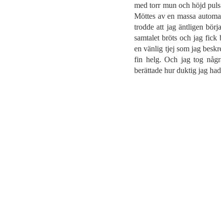
med torr mun och höjd puls 
Möttes av en massa automati
trodde att jag äntligen bör
samtalet bröts och jag fick 
en vänlig tjej som jag besk
fin helg. Och jag tog någr
berättade hur duktig jag had