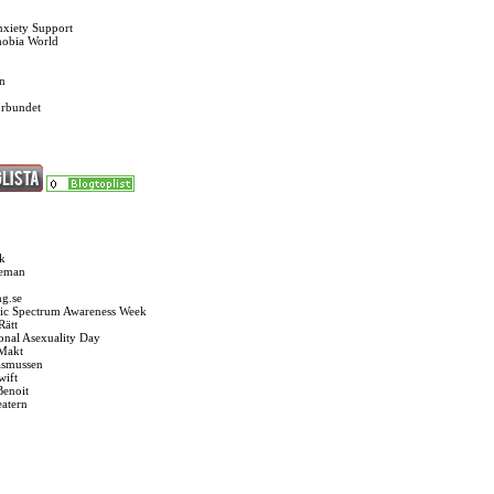
nxiety Support
hobia World
n
örbundet
k
seman
g.se
ic Spectrum Awareness Week
Rätt
ional Asexuality Day
 Makt
asmussen
wift
Benoit
eatern