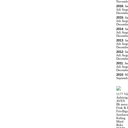
Novemb
2016
:
Ja
Juli
Augu
Decemb
2015
:
Ja
Juli
Augu
Decemb
2014
:
Ja
Juli
Augu
Decemb
2013
:
Ja
Juli
Augu
Decemb
2012
:
Ja
Juli
Augu
Decemb
2011
:
Ja
Juli
Augu
Decemb
2010
:
M
Septemb
1177 Vå
Anhörig
AVEN
Bli mera
Frisk & 
Frivilli
Jourhav
Kuling
Mind
Roks