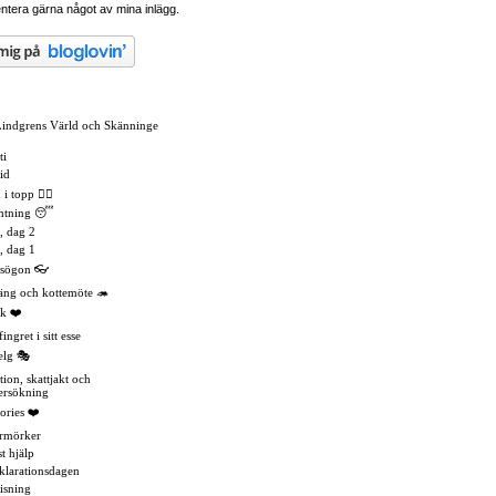
tera gärna något av mina inlägg.
Lindgrens Värld och Skänninge
ti
id
 topp 🏳️‍🌈
mtning 😴
, dag 2
, dag 1
asögon 👓
äng och kottemöte 🦔
k ❤️
ingret i sitt esse
elg 🎭
tion, skattjakt och
ersökning
ories ❤️
rmörker
t hjälp
eklarationsdagen
isning