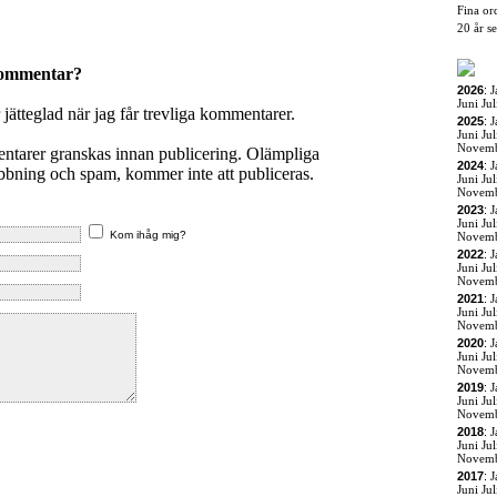
Fina or
20 år s
kommentar?
2026
:
J
Juni
Jul
r jätteglad när jag får trevliga kommentarer.
2025
:
J
Juni
Jul
Novem
entarer granskas innan publicering. Olämpliga
2024
:
J
ning och spam, kommer inte att publiceras.
Juni
Jul
Novem
2023
:
J
Juni
Jul
Kom ihåg mig?
Novem
2022
:
J
Juni
Jul
Novem
2021
:
J
Juni
Jul
Novem
2020
:
J
Juni
Jul
Novem
2019
:
J
Juni
Jul
Novem
2018
:
J
Juni
Jul
Novem
2017
:
J
Juni
Jul