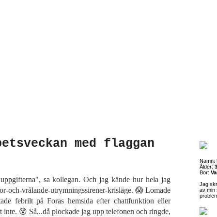
betsveckan med flaggan
Namn:
Ålder:
3
Bor:
Va
uppgifterna", sa kollegan. Och jag kände hur hela jag
Jag sk
por-och-vrålande-utrymningssirener-krisläge. 😱 Lomade
av min 
proble
ade febrilt på Foras hemsida efter chattfunktion eller
t inte. 😵 Så...då plockade jag upp telefonen och ringde,