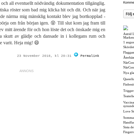
och all eventuellt nödvändig dokumentation tillgänglig.
Kommen
ska röster som bad mig klicka hit och dit. Och när jag
jade närma mig mänsklig kontakt blev jag bortkopplad -
börja om från början igen. 😵 Till slut kom jag fram till
rev mitt ärende för och hon löste det och önskade mig en
Astrid 
a skutt av glädje och dansade in i kollegans rum och
Marken
e varit. Heja mig! 😄
1 augus
Skördet
Flaggan i
23 November 2018, kl 20:31
Permalink
Återhä
NärCon
NärCon
Nya gl
Queerh
Finbesö
Triggerf
Teaterh
Vaccina
synund
Love St
Somma
Handfas
Sista d
Fingerv