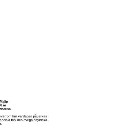
Malin
8 år
dstena
river om hur vardagen påverkas
sociala fobi och övriga psykiska
m.