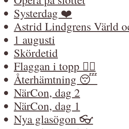
Systerdag ❤️
Astrid Lindgrens Värld 
1 augusti
Skördetid
Flaggan i topp 🏳️‍🌈
Återhämtning 😴
NärCon, dag 2
NärCon, dag 1
Nya glasögon 👓