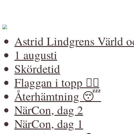
Astrid Lindgrens Värld 
1 augusti
Skördetid
Flaggan i topp 🏳️‍🌈
Återhämtning 😴
NärCon, dag 2
NärCon, dag 1