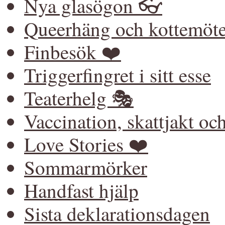
Nya glasögon 👓
Queerhäng och kottemöt
Finbesök ❤️
Triggerfingret i sitt esse
Teaterhelg 🎭
Vaccination, skattjakt o
Love Stories ❤️
Sommarmörker
Handfast hjälp
Sista deklarationsdagen